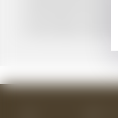
DRONES : QUELLES SONT LES ZONES OÙ LA PR
PERSPECTIVES CONTEMPORAINES SUR LE DR
SÉCURITÉ INTÉRIEURE ET LUTTE CONTRE LE
PEUT-ON CIRCULER PARTOUT AVEC UNE TR
BEAUJOLAIS NOUVEAU : LE SIROTER AU BURE
TRAVAUX AU DOMICILE ET ASSURANCE DE L'
VENTE ET RESPONSABILITÉ DU DIAGNOSTIQ
Accueil
Le cabinet
L'équipe
Les domaines d'interv