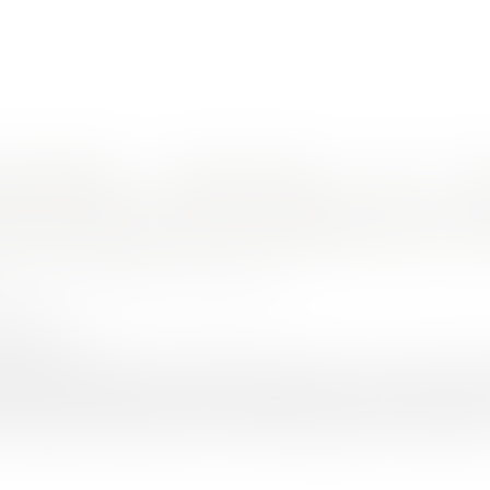
nes d'intervention
Rendez-vous en ligne
Actus
Euro
en est-il en matière pénale ?
n des décisions par la partie civile : q
LLOT de ROUFFIGNAC Anne Sophie
/2017
rojuris.fr
le, la signification des décisions, dans les cas où elle est n
partie civile. Autrement dit, la signification n’est pas toujours r
e peuvent être exécutés contre ceux auxquels ils sont opposés