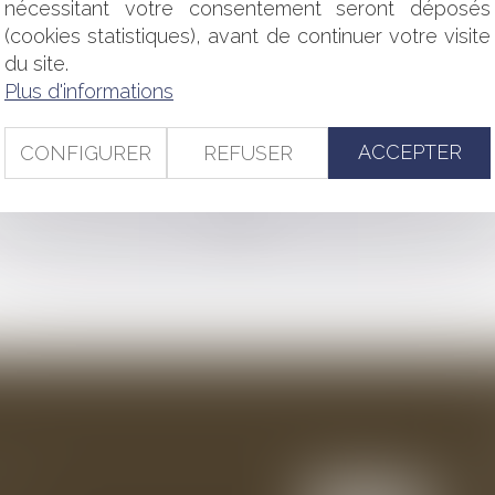
ISE DE VUE EST INTERDITE ?
nécessitant votre consentement seront déposés
OIT DE LA PREUVE
(cookies statistiques), avant de continuer votre visite
 TERRORISME : QUELLES SONT LES NOUVELLES MESURES ?
du site.
OTTINETTE ÉLECTRIQUE, UN GYROPODE,UN GYROROUE, U
Plus d'informations
AU, C’EST PERMIS ?
ARTISAN
UEUR AMIANTE
ACCEPTER
CONFIGURER
REFUSER
<<
<
...
97
98
99
100
101
102
103
...
>
>>
ention