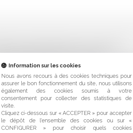
EMNITÉ DE GARANTIE INDIVIDUELLE DU POUVOIR D'ACHAT
APRÈS UN CONGÉ SANS OFFRE DE RENOUVELLEMENT
 PRÉSUMÉES DANGEREUSES POUR LA SANTÉ ?
EN DÉMISSION CONTRAINT-ELLE LE SALARIÉ AU RESPECT DU
Information sur les cookies
DU PAR L’ADJUDICATAIRE DÈS LORS QUE LES FRAIS PUB
EUT RIEN ÊTRE EXIGÉ AU-DELÀ DU MONTANT DE LA TAXE ?
Nous avons recours à des cookies techniques pour
 OBLIGATIONS SUR LA RÉMUNÉRATION DE L'AGENT IMMOBI
assurer le bon fonctionnement du site, nous utilisons
VILE : QU'EN EST-IL EN MATIÈRE PÉNALE ?
également des cookies soumis à votre
L REFUSER DE PAYER SON LOYER EN CAS DE DÉSORDRES AFFE
consentement pour collecter des statistiques de
CE RADIOÉLECTRIQUE À FRANCE TÉLÉVISIONS POUR LA DIF
visite.
S FACE AUX MODIFICATIONS DES CONTRATS PUBLICS EN 
Cliquez ci-dessous sur « ACCEPTER » pour accepter
CARENCE POUR LES FONCTIONNAIRES ?
le dépôt de l'ensemble des cookies ou sur «
OUMIS AU RÉGIME DE LA GARANTIE RC DÉCENNALE OBLIGA
'ENFANT
CONFIGURER » pour choisir quels cookies