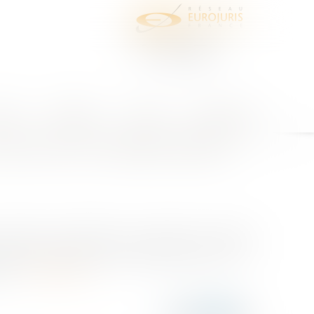
juris
Honoraires
Contact
Espace client
u'en est-il en matière pénale ?
écessaire, est effectuée à la requête du ministère
equise. Le principe est celui de l’article 503 CPC : «
,...
Lire la suite