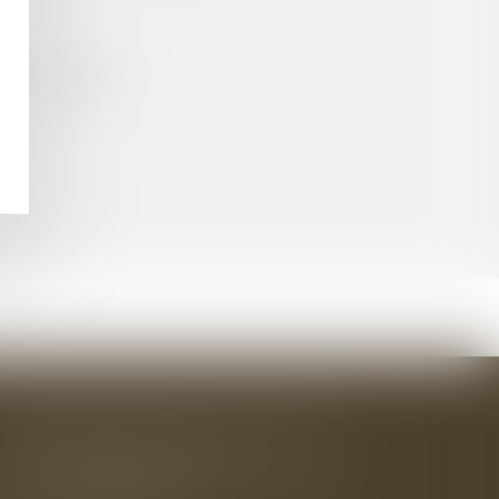
N HOVERBOARD ?
BAUDRY-MESNIL-BAILLY AVOCATS
33 rue de l'Alma - BP 542
50100 CHERBOURG EN COTENTIN