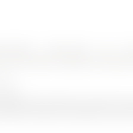
nes d'intervention
Rendez-vous en ligne
Actus
Euro
 d’un liquidateur étranger
 d’une sentence arbitrale et interventi
 Olivier
1/2025
rojuris.fr
r de cassation, Première Chambre Civile, 6 novembre 2024, Po
’est prononcée, dans un arrêt du 6 novembre 2024, sur une sé
arbitrale issue d’un litige commercial opposant la société Antri