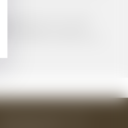
AIRE DE BÉNÉFICIER D’UN CUMUL INTÉGRAL
DU FOND
OSITIFS D’OMBRIÈRES PHOTOVOLTAÏQUES
É DE TRAVAUX CONFIÉ AU LOCATEUR D’OUVRAGE
BAUDRY-MESNIL-BAILLY AVOCATS
33 rue de l'Alma - BP 542