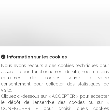
LIC ET REDEVANCE
N CAS DE LOGEMENT INSALUBRE ?
OU FAUTE DU VENDEUR ET CRÉANCE DE RESTITUTION
N AU RECUL DU TRAIT DE CÔTE (RTC) ?
É IMMOBILIER RÉTAIS
Information sur les cookies
INDIQUE !
Nous avons recours à des cookies techniques pour
EN ENTRE LES SIGNES EN CONFLIT AU-DELÀ DU PRINCIPE D
assurer le bon fonctionnement du site, nous utilisons
également des cookies soumis à votre
UE DE GARANTIE DU SOLDE DU PRIX DE VENTE DANS L
consentement pour collecter des statistiques de
 INTERVENTION D’UN LIQUIDATEUR ÉTRANGER
visite.
: DÉFAUT DE COMMUNICATION DES COMPTES DEMANDÉS PAR
Cliquez ci-dessous sur « ACCEPTER » pour accepter
ANT CESSION : PLUS BESOIN D’ATTENDRE LA PUBLICAT
le dépôt de l'ensemble des cookies ou sur «
CONFIGURER » pour choisir quels cookies