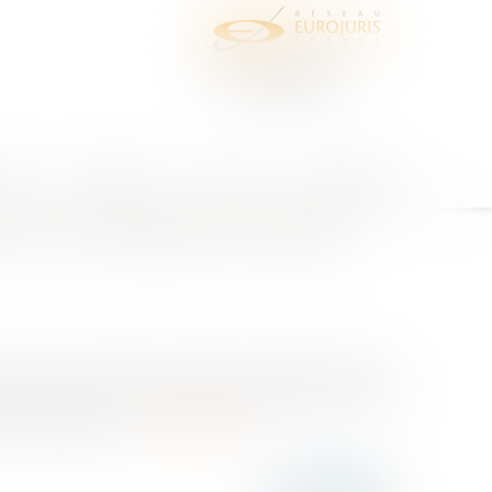
juris
Honoraires
Contact
Espace client
on d’un liquidateur étranger
urvoi n° 22-16.580, 22-19.327 et 23-15.649 La Cour
rie de pourvois concernant l’exécution en France
x Corporation Li...
Lire la suite