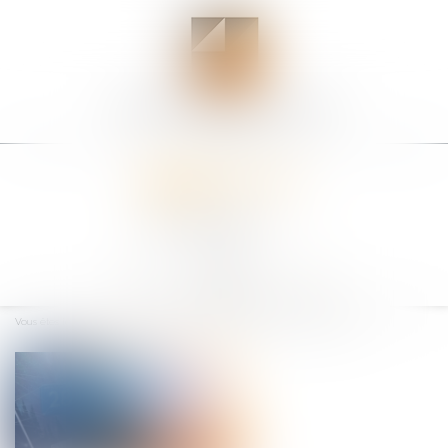
Ouvrir
le
Vous êtes ici :
Accueil
Facebook et la liberté d’expression des salariés
menu