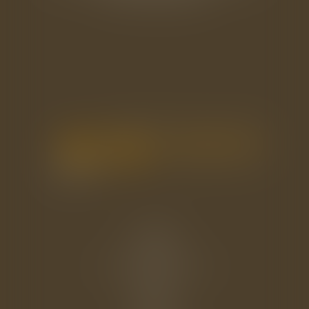
Accueil
Le cabinet
L'équipe
Les domaines d'intervention
Actus
Eurojuris
Honoraires