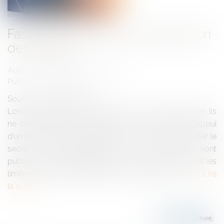
Facebook et la liberté d’expression
des salariés
Auteur : MARCONNET Angélique
Publié le :
09/11/2018
Source :
www.eurojuris.fr
Lorsque les propos sont diffusés sur un espace privé, ils
ne peuvent pas être invoqués par l’employeur à l’appui
d’un licenciement disciplinaire car ils sont couverts par le
secret des correspondances. Si au contraire ils sont
publics, ils peuvent justifier une sanction s’ils excèdent les
limites de la liberté d’expression du salarié. Dans l’...
Lire
la suite