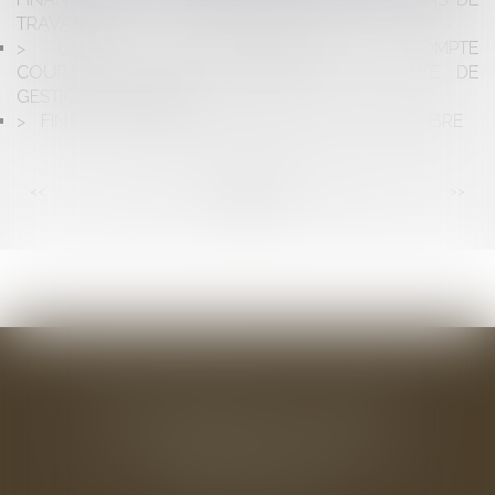
TRAVAIL
QUAND LE REMBOURSEMENT DU COMPTE
COURANT D’ASSOCIÉ CONSTITUE UNE FAUTE DE
GESTION DU GÉRANT
FIN DES COTISATIONS CHÔMAGE AU 1ER OCTOBRE
<<
<
...
84
85
86
87
88
89
90
...
>
>>
BAUDRY-MESNIL-BAILLY AVOCATS
33 rue de l'Alma - BP 542
50100 CHERBOURG EN COTENTIN
Tél : 02 33 22 26 20