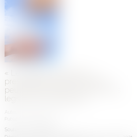
« Les fidèles employés »,
prestataires d’aide à domicile
peuvent désormais recevoir des
legs de leur employeur
Auteur : GUEDJ Jean-David
Publié le :
10/05/2021
Source :
www.eurojuris.fr