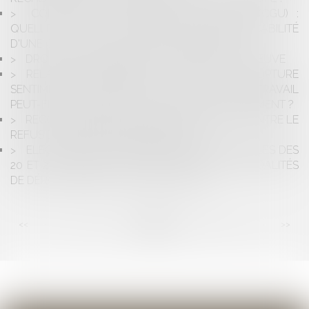
CONDITIONS GÉNÉRALES D’UTILISATION (CGU) :
QUELLES SONT LES CONDITIONS D'OPPOSABILITÉ
D'UNE CLAUSE ATTRIBUTIVE DE COMPÉTENCE ?
DROIT DES ASSURANCES ET LICÉITÉ DE LA PREUVE
RELATION AMOUREUSE AU TRAVAIL : UNE RUPTURE
SENTIMENTALE ENTRE DEUX COLLÈGUES DE TRAVAIL
PEUT-ELLE CONSTITUER UN MOTIF DE LICENCIEMENT ?
RECOURS EN ANNULATION ET RECOURS CONTRE LE
REFUS D’ABROGATION : MÊME OBJET ?
ELECTIONS DÉPARTEMENTALES ET RÉGIONALES DES
20 ET 27 JUIN 2021 : QUELLES SERONT LES MODALITÉS
DE DÉROULEMENT AVEC LE COVID-19 ?
<<
<
...
50
51
52
53
54
55
56
...
>
>>