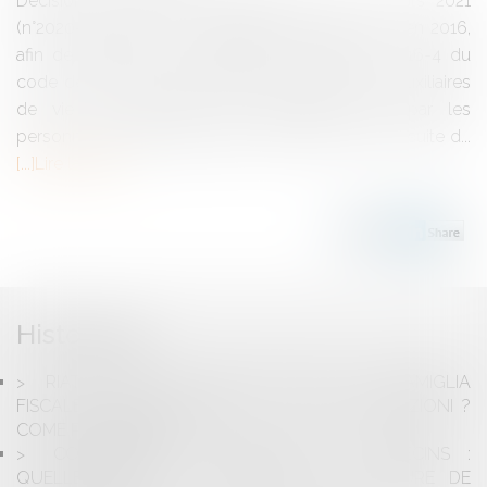
Décision du Conseil Constitutionnel du 12 mars 2021
(n°2020-888 QPC) Le Législateur était intervenu en 2016,
afin de modifier les dispositions de l’article L. 116-4 du
code de l’action sociale, faisant interdiction aux auxiliaires
de vie de bénéficier des libéralités faites par les
personnes qu'elles assistent à leur domicile. A la suite d...
Lire la suite
Historique
RIATTACCARE UN FIGLIO ADULTO ALLA FAMIGLIA
FISCALE : QUALI VANTAGGI ? A QUALI CONDIZIONI ?
COME PROCEDERE ?
CONTENTIEUX DISCIPLINAIRE DES MÉDECINS :
QUELLES SONT LES MODALITÉS DE CLÔTURE DE