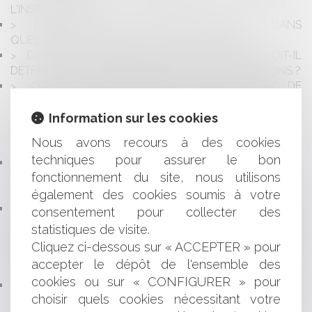
L'INSTRUCTION ?
QU'EST-CE QU'UN PERMIS PRÉCAIRE ? DANS
QUELLES CONDITIONS PEUT-IL ÊTRE DONNÉ ?
DE QUELLE MANIÈRE UN MÉDECIN CONSEIL DOIT-IL
DÉTERMINER LA RÉMUNÉRATION DE SES PRESTATIONS ?
CONTENTIEUX DISCIPLINAIRE DES PRATICIENS DE
SANTÉ : UN EMPLOYEUR EST-IL RECEVABLE À DÉPOSER
UNE PLAINTE DISCIPLINAIRE À L'ENCONTRE D'UN
Information sur les cookies
PRATICIEN POUR CERTIFICAT DE COMPLAISANCE AU
Nous avons recours à des cookies
PROFIT D'UN DE SES SALARIÉS ?
techniques pour assurer le bon
RATTACHER UN ENFANT MAJEUR AU FOYER FISCAL :
fonctionnement du site, nous utilisons
QUELS AVANTAGES ? SOUS QUELLES CONDITIONS ?
COMMENT FAIRE ?
également des cookies soumis à votre
CONTENTIEUX DISCIPLINAIRE DES PRATICIENS DE
consentement pour collecter des
SANTÉ : LA JURIDICTION DISCIPLINAIRE NE PEUT PAS
statistiques de visite.
TENIR COMPTE DE CIRCONSTANCES DE FAIT OU
Cliquez ci-dessous sur « ACCEPTER » pour
D'ÉLÉMENTS DE DROIT, SEULEMENT EXPOSÉS
accepter le dépôt de l'ensemble des
ORALEMENT À L'AUDIENCE
cookies ou sur « CONFIGURER » pour
UN BIEN GREVÉ DE SÛRETÉS DOIT-IL ÊTRE PRIS EN
choisir quels cookies nécessitant votre
COMPTE DANS L’ACTIF DU PATRIMOINE DE LA CAUTION