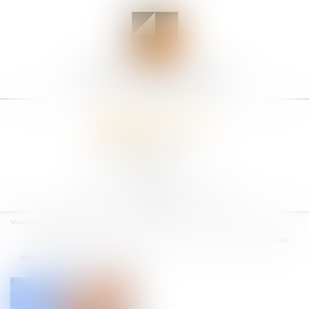
Ouvrir
le
Vous êtes ici :
Accueil
menu
« Les fidèles employés », prestataires d’aide à domicile peuvent désormais
recevoir des legs de leur employeur