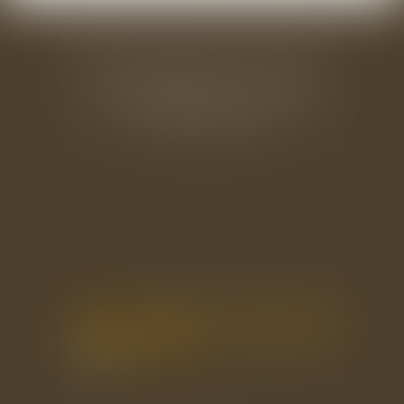
BAUDRY-MESNIL-BAILLY AVOCATS
33 rue de l'Alma - BP 542
50100 CHERBOURG EN COTENTIN
Tél : 02 33 22 26 20