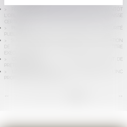
JEUNES APPRENTIS
PROFESSIONNELS ASSUJETTIS À LA TVA: BIENTÔT
L'OBLIGATION D'UTILISER DES LOGICIELS DE CAISSE
CERTIFIÉS
PUBLICATION DE LA LOI RELATIVE À LA SÉCURITÉ
PUBLIQUE
SUR LA RECEVABILITÉ DE L'ACTION EN LIQUIDATION
DE LA CRÉANCE CONSTATÉE PAR UN TITRE
EXÉCUTOIRE
CROWDFUNDING : EST-IL VRAIMENT PRUDENT DE
PRÊTER AUX PME ?
LITIGES EN DROIT DE LA CONSOMMATION: L'INC
PROPOSE 160 LETTRES TYPES
<<
<
...
105
106
107
108
109
110
111
>
>>