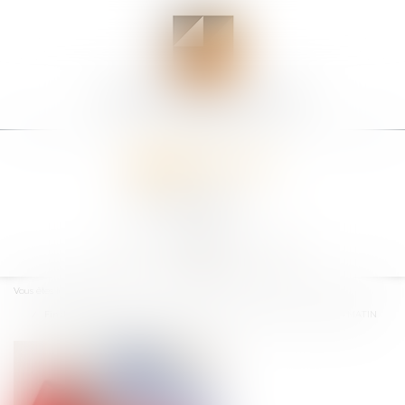
Ouvrir
le
Vous êtes ici :
Accueil
menu
Fin de la trêve hivernale: Me Santini répond aux questions de CNEWS MATIN