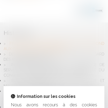
Historique
FIN DE LA TRÊVE HIVERNALE: ME SANTINI RÉPOND
AUX QUESTIONS DE CNEWS MATIN
DEVOIR DE MISE EN GARDE DU BANQUIER À L'ÉGARD
DES ASSOCIÉS D'UNE SNC
INVESTISSEMENT IMMOBILIER EN RÉSIDENCE DE
SERVICES ET RESPONSABILITÉS DU NOTAIRE ET DU
CONSEILLER EN IMMOBILIER D’INVESTISSEMENT
BAIL COMMERCIAL: CLAUSE RÉSOLUTOIRE ET
MAUVAISE FOI DU BAILLEUR
SPORT POTENTIELLEMENT DANGEREUX:
Information sur les cookies
OBLIGATION DE SÉCURITÉ DE MOYENS RENFORCÉE
PESANT SUR LES ASSOCIATIONS SPORTIVES
Nous avons recours à des cookies
EPARGNE SALARIALE: QUELS AVANTAGES POUR LES