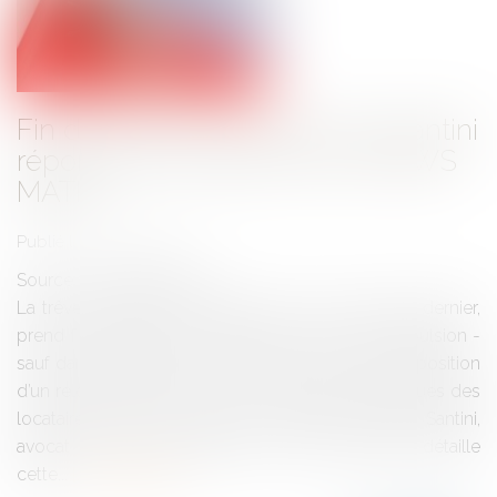
Fin de la trêve hivernale: Me Santini
répond aux questions de CNEWS
MATIN
Publié le :
31/03/2017
Source :
www.eurojuris.fr
La trêve hivernale, commencée le 1er novembre dernier,
prend fin vendredi soir. Après cinq mois sans expulsion -
sauf dans certains cas particuliers, comme la proposition
d’un relogement décent - les évacuations physiques des
locataires peuvent reprendre. Maitre Frédéric Santini,
avocat à Paris et Nanterre en droit immobilier, détaille
cette...
Lire la suite