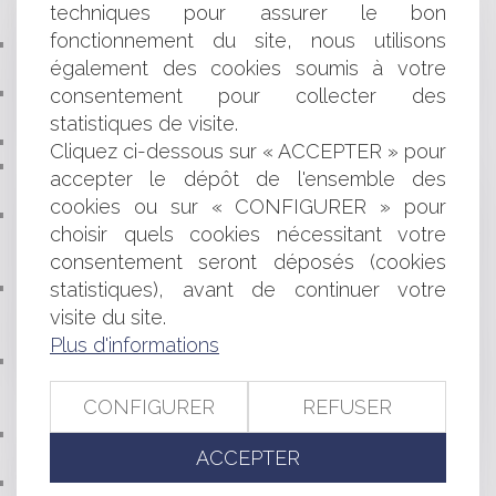
techniques pour assurer le bon
SALARIÉS ET LES ENTREPRISES?
fonctionnement du site, nous utilisons
C’EST À L'EMPLOYEUR DE PROUVER LE PAIEMENT DU
également des cookies soumis à votre
SALAIRE
DÉFINITION D’UNE ZONE HUMIDE : LES CRITÈRES NE
consentement pour collecter des
SONT PAS ALTERNATIFS MAIS CUMULATIFS !
statistiques de visite.
LA REPRISE DU BAIL RURAL
Cliquez ci-dessous sur « ACCEPTER » pour
LE PORT DU CASQUE À VÉLO OBLIGATOIRE POUR
accepter le dépôt de l'ensemble des
LES ENFANTS DE MOINS DE 12 ANS
cookies ou sur « CONFIGURER » pour
DROITS DES PERSONNES FAISANT L'OBJET DE
choisir quels cookies nécessitant votre
DÉCISIONS INDIVIDUELLES PRISES SUR LE FONDEMENT
consentement seront déposés (cookies
D'UN TRAITEMENT ALGORITHMIQUE
TPE ET PME: VOUS SOUHAITEZ AMÉLIORER LES
statistiques), avant de continuer votre
CONDITIONS DE SANTÉ ET DE SÉCURITÉ AU TRAVAIL AU
visite du site.
SEIN DE VOTRE ENTREPRISE?
Plus d'informations
AGENCE IMMOBILIÈRE ET COMMISSION DE L'AGENT
IMMOBILIER EN CAS DE NON RÉALISATION DE LA VENTE
CONFIGURER
REFUSER
...
DÉLIT D'ENTRAVE À L'IVG SUR INTERNET: LE CONSEIL
ACCEPTER
CONSTITUTIONNEL FORMULE DES RÉSERVES
NOUVELLE AIDE FINANCIÈRE EN FAVEUR DES