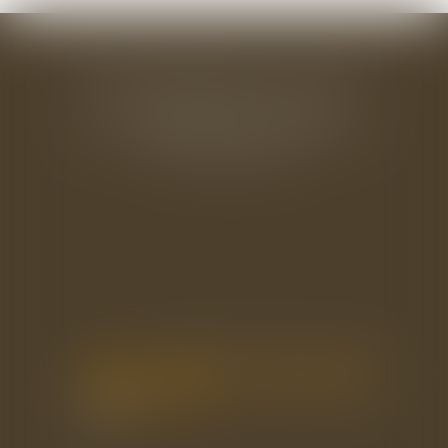
BAUDRY-MESNIL-BAILLY AVOCATS
33 rue de l'Alma - BP 542
50100 CHERBOURG EN COTENTIN
Tél : 02 33 22 26 20