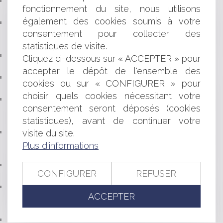
LE DIAGNOSTIQUEUR DOIT RÉPARER TOUS LES
fonctionnement du site, nous utilisons
PRÉJUDICES SUBIS PAR L’ACQUÉREUR
également des cookies soumis à votre
SUR LA MISE EN OEUVRE DU DROIT AU
consentement pour collecter des
DÉRÉFÉRENCEMENT: LE CONSEIL D'ETAT INTERROGE LA
CJUE
statistiques de visite.
LE DIAGNOSTIC TECHNIQUE GLOBAL ( DTG) EST
Cliquez ci-dessous sur « ACCEPTER » pour
OPÉRATIONNEL DEPUIS LE 1ER JANVIER 2017
accepter le dépôt de l'ensemble des
NUMÉROTATION DES HABITATIONS: RAPPEL DE LA
cookies ou sur « CONFIGURER » pour
RÉGLEMENTATION
choisir quels cookies nécessitant votre
ARTISANS : NOUVELLES OBLIGATIONS
consentement seront déposés (cookies
D'INFORMATION SUR LES PRIX POUR LES TRAVAUX À
statistiques), avant de continuer votre
DOMICILE
BAIL COMMERCIAL: COMMANDEMENT VISANT LA
visite du site.
CLAUSE RÉSOLUTOIRE PAR SUITE D'UNE INFRACTION
Plus d'informations
ET CHARGE DE LA PREUVE
ENTRETIEN D'UNE HAIE OU D'UN MUR EN LIMITE DE
CONFIGURER
REFUSER
PROPRIÉTÉ
RADARS: SUR L'OBLIGATION DE DÉNONCIATION DES
ACCEPTER
SALARIÉS PRÉVUE PAR LE NOUVEL ARTICLE 121-6 DU
CODE DE LA ROUTE
FOCUS SUR LES DERNIÈRES ÉVOLUTIONS