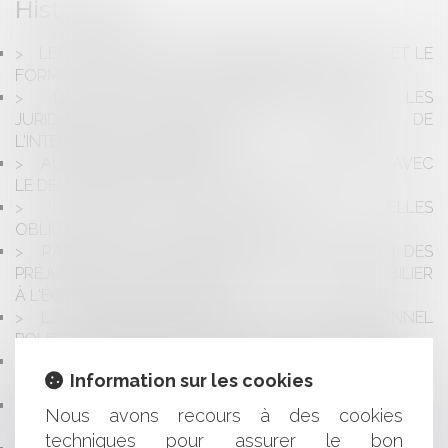
Historique
LES DROITS DE LA DÉFENSE DES ÉTRANGERS ET LE
FORMULAIRE DES DROITS DU GARDÉ À VUE
DE L'USAGE DU FRANÇAIS DEVANT LES
JURIDICTIONS FRANÇAISES À L'HEURE DE
L'INTELLIGENCE ARTIFICIELLE
AUTORITÉ PARENTALE: QUELLE PROCÉDURE AVEC
LE DÉCRET DU 7 FÉVRIER 2017?
LE DROIT À LA DÉCONNEXION: QUELLES
OBLIGATIONS POUR L'EMPLOYEUR?
RAPPEL SUR L'ÉTENDUE DE LA RÉPARATION DES
PRÉJUDICES DUE PAR LE DIAGNOSTIQUEUR IMMOBILIER
À L'ÉGARD DE L'ACQUÉREUR
LA RÉMUNÉRATION DES ÉLUS ET DU PERSONNEL
POLITIQUE : ÉTAT DES LIEUX, QUELLES RÉFORMES ?
SUR LE PARQUET FINANCIER ET LE "DÉLIT D'EMPLOI
Information sur les cookies
FICTIF"
AUTORISATIONS D’URBANISME : ÉLARGISSEMENT DU
Nous avons recours à des cookies
RECOURS OBLIGATOIRE À L’ARCHITECTE
techniques pour assurer le bon