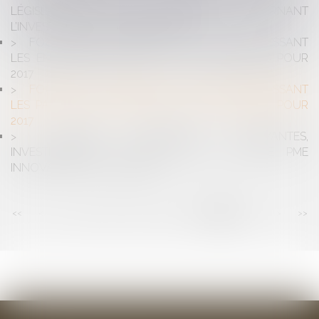
LÉGISLATIVES ET JURISPRUDENTIELLES CONCERNANT
L’INVESTISSEMENT DANS LES PME
FOCUS SUR LES MESURES FISCALES INTÉRESSANT
LES ENTREPRISES APRÈS LA LOI DE FINANCES POUR
2017
FOCUS SUR LES MESURES FISCALES INTÉRESSANT
LES PARTICULIERS APRÈS LA LOI DE FINANCES POUR
2017
JEUNES ENTREPRISES INNOVANTES,
INVESTISSEMENTS DANS LES PME, COMPTE PME
INNOVATION : DU CONCRET !
<<
<
...
105
106
107
108
109
110
111
>
>>