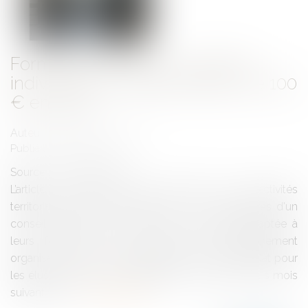
Formation des élus : les droits
individuels en augmentation de 100
€ en 2023
Auteur : PORCHET Thomas
Publié le :
14/04/2023
Source :
www.eurojuris.fr
L’article L. 2123-12 du code général des collectivités
territoriales (CGCT), dispose que : « Les membres d'un
conseil municipal ont droit à une formation adaptée à
leurs fonctions. Une formation est obligatoirement
organisée au cours de la première année de mandat pour
les élus ayant reçu une délégation. (…). Dans les trois mois
suivant son r...
Lire la suite