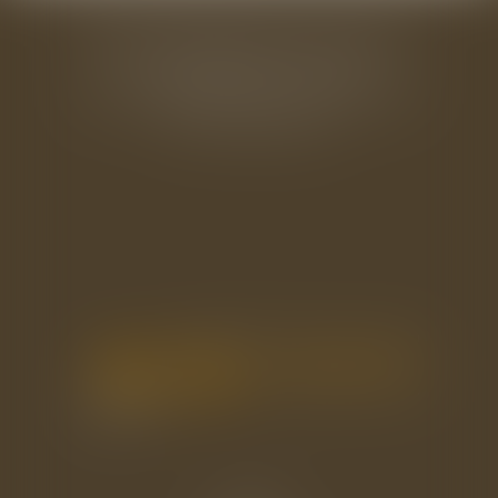
BAUDRY-MESNIL-BAILLY AVOCATS
33 rue de l'Alma - BP 542
50100 CHERBOURG EN COTENTIN
Tél : 02 33 22 26 20