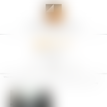
Ouvrir
le
Vous êtes ici :
Accueil
menu
Formation des élus : les droits individuels en augmentation de 100 € en 2023