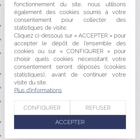
fonctionnement du site, nous utilisons
EN L'ABSENCE DE CONTRAT DE SOUS-TRAITANCE LE
également des cookies soumis à votre
CONSTRUCTEUR NE RÉPOND PAS DU FAIT
DOMMAGEABLE D'AUTRUI QU'IL SOLLICITE
consentement pour collecter des
LA RUPTURE CONVENTIONNELLE SIGNÉE DANS UN
statistiques de visite.
CONTEXTE DE HARCÈLEMENT MORAL EST NULLE
Cliquez ci-dessous sur « ACCEPTER » pour
FOCUS SUR LE DÉSISTEMENT D'OFFICE DE L'ARTICLE
accepter le dépôt de l'ensemble des
L.612-5-1 DU CODE DE JUSTICE ADMINISTRATIVE
cookies ou sur « CONFIGURER » pour
LA GARANTIE DÉCENNALE BÉNÉFICIE AU
choisir quels cookies nécessitant votre
PROPRIÉTAIRE DE L’OUVRAGE À LA DATE DE L’ACTION
consentement seront déposés (cookies
EN INDEMNISATION
LE SORT DE L'INDEMNITÉ DOMMAGES OUVRAGE À
statistiques), avant de continuer votre
LA SUITE DU TRANSFERT DE PROPRIÉTÉ DE L'IMMEUBLE
visite du site.
FIN DE L’IMPRESSION SYSTÉMATIQUE DES TICKETS DE
Plus d'informations
CAISSE : QUELS SONT MES DROITS ?
RÉVISION D'UN CONTRAT D'EXPLOITATION D'UNE
CONFIGURER
REFUSER
INSTALLATION COLLECTIVE DE CHAUFFAGE SUR LE
FONDEMENT DE L'IMPRÉVISION
ACCEPTER
PACTE D'ASSOCIÉS AVEC CLAUSE SUR SUCCESSION
FUTURE : NULLITÉ ?
FORMATION DES ÉLUS : LES DROITS INDIVIDUELS EN