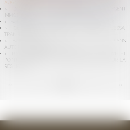
AUGMENTATION DE 100 € EN 2023
L’AMIANTE ET LA RESPONSABILITÉ DE L’AGENT
IMMOBILIER
BAUX DÉROGATOIRES ET BAUX COMMERCIAUX
OCCUPATION DOMANIALE ET RUGBY : L'ESSAI
TRANSFORMÉ
BAIL COMMERCIAL ET TRAVAUX RÉALISÉS SANS
AUTORISATION DU BAILLEUR
BAIL COMMERCIAL : PROCÉDURE COLLECTIVE ET
POINT DE DÉPART DU DÉLAI DE TROIS MOIS POUR LA
RÉSILIATION
<<
<
...
32
33
34
35
36
37
38
...
>
>>