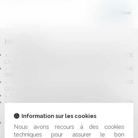
Historique
QUELQUES PRÉCISIONS SUR LA RESPONSABILITÉ DE
L'ASSISTANT À MAITRISE D'OUVRAGE (AMO)
PEUT-ON ACHETER EN VIAGER À UNE PERSONNE
TRÈS MALADE ?
LA GARANTIE DE LIVRAISON À PRIX ET DÉLAIS
CONVENUS DU CCMI N'EST PAS EXTENSIBLE
L'ENCADREMENT DES LOYERS À BORDEAUX
LA CNIL MET EN DEMEURE LE MINISTÈRE DE
L’ÉCONOMIE DE RÉGULARISER LE FICHIER SIRENE
Information sur les cookies
UTILISÉ PAR LES DOUANES
BAIL COMMERCIAL ET DÉFAUT D'IMMATRICULATION
Nous avons recours à des cookies
AU TITRE DE L'ACTIVITÉ EXERCÉE, UN RAPPEL
techniques pour assurer le bon
NÉCESSAIRE