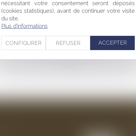
SION FUTURE : NULLITÉ ?
nécessitant votre consentement seront déposés
UELS EN AUGMENTATION DE 100 € EN 2023
(cookies statistiques), avant de continuer votre visite
T IMMOBILIER
du site.
UX
Plus d'informations
AI TRANSFORMÉ
ANS AUTORISATION DU BAILLEUR
ET POINT DE DÉPART DU DÉLAI DE TROIS MOIS POUR LA RÉ
ACCEPTER
CONFIGURER
REFUSER
<<
<
...
32
33
34
35
36
37
38
...
>
>>
ention