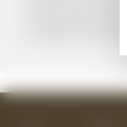
PACTE D'ASSOCIÉS AVEC CLAUSE SUR SUCCES
FORMATION DES ÉLUS : LES DROITS INDIVID
L’AMIANTE ET LA RESPONSABILITÉ DE L’AGEN
BAUX DÉROGATOIRES ET BAUX COMMERCIA
OCCUPATION DOMANIALE ET RUGBY : L'ESS
BAIL COMMERCIAL ET TRAVAUX RÉALISÉS S
BAIL COMMERCIAL : PROCÉDURE COLLECTIVE 
Accueil
Le cabinet
L'équipe
Les domaines d'interv