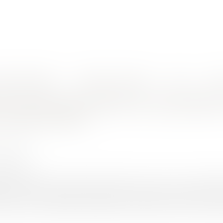
nes d'intervention
Rendez-vous en ligne
Actus
Euro
e l’ouvrage à la date de l’action en indemnisation
ie décennale bénéficie au propriétaire
en indemnisation
N Ludovic
5/2023
rojuris.fr
ts rendus depuis le début de l’année 2023, dont un arrêt dest
isé, ou tout simplement rappelé, les principes essentiels qui 
assurance dommages ouvrage. En premier lieu, dans un arrêt en