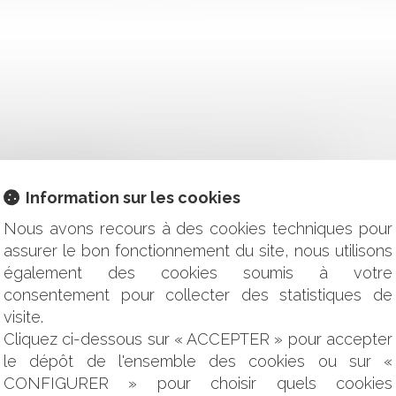
TÉ DE L'ASSISTANT À MAITRISE D'OUVRAGE (AMO)
NNE TRÈS MALADE ?
IS CONVENUS DU CCMI N'EST PAS EXTENSIBLE
Information sur les cookies
’ÉCONOMIE DE RÉGULARISER LE FICHIER SIRENE UTILISÉ PA
Nous avons recours à des cookies techniques pour
TION AU TITRE DE L'ACTIVITÉ EXERCÉE, UN RAPPEL NÉCESS
assurer le bon fonctionnement du site, nous utilisons
NCE LE CONSTRUCTEUR NE RÉPOND PAS DU FAIT DOMMAGEA
également des cookies soumis à votre
NS UN CONTEXTE DE HARCÈLEMENT MORAL EST NULLE
consentement pour collecter des statistiques de
RTICLE L.612-5-1 DU CODE DE JUSTICE ADMINISTRATIVE
visite.
RIÉTAIRE DE L’OUVRAGE À LA DATE DE L’ACTION EN INDEM
Cliquez ci-dessous sur « ACCEPTER » pour accepter
E À LA SUITE DU TRANSFERT DE PROPRIÉTÉ DE L'IMMEUBL
le dépôt de l'ensemble des cookies ou sur «
KETS DE CAISSE : QUELS SONT MES DROITS ?
CONFIGURER » pour choisir quels cookies
'UNE INSTALLATION COLLECTIVE DE CHAUFFAGE SUR LE FO