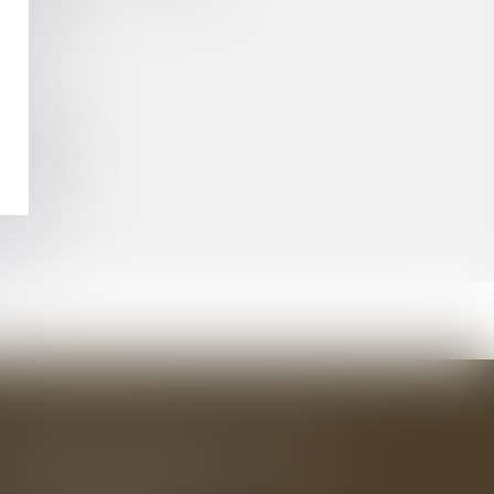
SILIATION
BAUDRY-MESNIL-BAILLY AVOCATS
33 rue de l'Alma - BP 542
50100 CHERBOURG EN COTENTIN