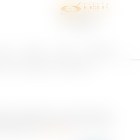
juris
Honoraires
Contact
Espace client
 de l’ouvrage à la date de
iné à la publication, la Cour de cassation a très
gouvernent la qualité à agir en matière de garantie
 date du 11 jan...
Lire la suite