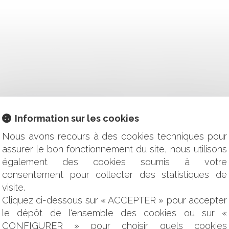
AUCUNE OBLIGATION D'ENTRETIEN DES DÉFENSES CONT
 DE L’ARRÊT MALADIE D’UN AGENT SOUMIS À L’OBLIGATION
SPORTIF : CHACUN CHEZ SOI ET LES SPORTIFS SERONT BIEN
TION SUBSTANTIELLE DU PLAN
Information sur les cookies
ST BESOIN DE PUBLICITÉ
Nous avons recours à des cookies techniques pour
E RENDEZ-VOUS RATÉ DU CONSEIL CONSTITUTIONNEL
assurer le bon fonctionnement du site, nous utilisons
IQUES ET FINANCIÈRES D'INTERVENTION
également des cookies soumis à votre
SION DES ANIMAUX DOMESTIQUES
S : PROCÉDURE PÉNALE CONNEXE ET DROITS DE LA DÉFE
consentement pour collecter des statistiques de
TTANT D'INSTALLER DES PROJETS PHOTOVOLTAÏQUES SUR B
visite.
USE D'INDEXATION RÉPUTÉE NON ÉCRITE
Cliquez ci-dessous sur « ACCEPTER » pour accepter
S POUR LE SALARIÉ QUI NE SOUHAITE PAS SE FAIRE VACCI
le dépôt de l'ensemble des cookies ou sur «
 QUELLES SOLUTIONS POUR L'EMPLOYEUR ?
CONFIGURER » pour choisir quels cookies