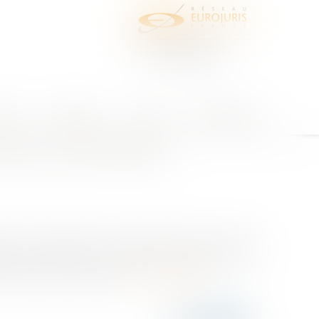
juris
Honoraires
Contact
Espace client
 animaux domestiques
tion de la garantie de conformité pour les ventes
n et précise les conséquences particulières en
depuis son origine nap...
Lire la suite