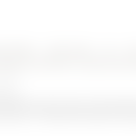
nes d'intervention
Rendez-vous en ligne
Actus
Euro
nimaux domestiques
légale de conformité : exclusion des
HER Sophie
/2021
rojuris.fr
u 29 septembre 2021[1] vient d’exclure formellement l’applica
estiques. Sophie Beucher présente cette nouvelle exclusio
te de chevaux. 1- Les animaux sont des meubles Le Code civil 