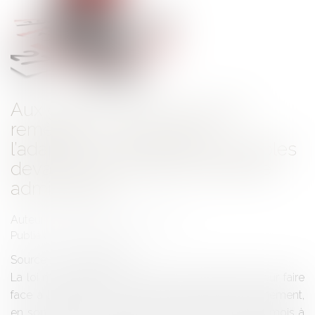
Aux grands maux les grands
remèdes : le covid-19 et
l’adaptation des règles applicables
devant les juridictions de l’ordre
administratif
Auteur : ROUHAUD Jean-François
Publié le :
26/03/2020
Source :
www.eurojuris.fr
La loi n° 2020-290 du 23 mars 2020 d'urgence pour faire
face à l'épidémie de covid-19 habilite le Gouvernement,
en son article 11, à prendre dans un délai de trois mois à