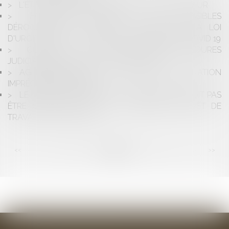
L'ÉTAT D'URGENCE SANITAIRE ENTRE EN VIGUEUR
FONCTION PUBLIQUE : LES POSSIBLES
DÉROGATIONS AU STATUT PRÉVUES PAR LA LOI
D'URGENCE POUR FAIRE FACE À L'ÉPIDÉMIE DE COVID 19
COVID-19 : LES DÉLAIS DES PROCÉDURES
JUDICIAIRES SONT-ILS AUSSI CONFINÉS ?
AGENT IMMOBILIER : LA CLAUSE DE RÉMUNÉRATION
IMPRÉCISE EST ABUSIVE
LE DÉFICIT FONCTIONNEL TEMPORAIRE NE DOIT PAS
ÊTRE CONFONDU AVEC LES PÉRIODES D’ARRÊT DE
TRAVAIL DE LA VICTIME
<<
<
...
65
66
67
68
69
70
71
...
>
>>