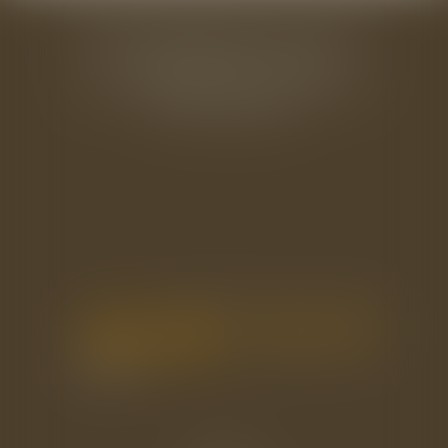
BAUDRY-MESNIL-BAILLY AVOCATS
33 rue de l'Alma - BP 542
50100 CHERBOURG EN COTENTIN
Tél : 02 33 22 26 20