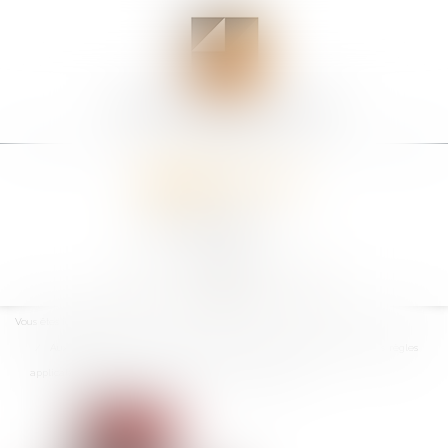
Ouvrir
le
Vous êtes ici :
Accueil
menu
Aux grands maux les grands remèdes : le covid-19 et l’adaptation des règles
applicables devant les juridictions de l’ordre administratif