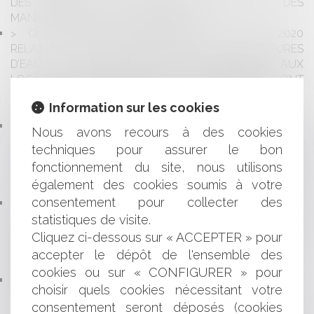
DES DÉGÂTS ET DOMMAGES RÉSULTANT DES
MANIFESTATIONS DE GILETS JAUNES
QUE CONTIENT L’ORDONNANCE DU 25 MARS 2020
RELATIVE AU PAIEMENT DES LOYERS, DES FACTURES
D’EAU, DE GAZ ET D’ÉLECTRICITÉ AFFÉRENTS AUX
LOCAUX PROFESSIONNELS DES ENTREPRISES DONT
L’ACTIVITÉ EST AFFECTÉE PAR LA PROPAGATION DE
Information sur les cookies
L’ÉPIDÉMIE DE COVID-19 ?
UN FONCTIONNAIRE TITULAIRE, ÉLU D’UNE
Nous avons recours à des cookies
COMMUNE, PEUT-IL ÊTRE NOMMÉ PRÉSIDENT D’UNE
techniques pour assurer le bon
SOCIÉTÉ D’ÉCONOMIE MIXTE LOCALE, EN APPLICATION
fonctionnement du site, nous utilisons
DU RÉGIME JURIDIQUE DE L’EXERCICE D’UNE ACTIVITÉ
également des cookies soumis à votre
ACCESSOIRE ?
consentement pour collecter des
ANNULATIONS DE CONTRATS ENTRE
PROFESSIONNELS, EN DROIT FRANÇAIS, INCIDENCE DU
statistiques de visite.
CORONAVIRUS : COMMENT ANTICIPER, GÉRER,
Cliquez ci-dessous sur « ACCEPTER » pour
NÉGOCIER LA RELATION ORGANISATEUR/CLIENT -
accepter le dépôt de l'ensemble des
PARTENAIRE ?
cookies ou sur « CONFIGURER » pour
PREMIER TOUR DES ÉLECTIONS MUNICIPALES DU 15
choisir quels cookies nécessitant votre
MARS 2020 : À QUELLE DATE SONT REPORTÉS LES
consentement seront déposés (cookies
DÉLAIS DE CONTESTATION ?