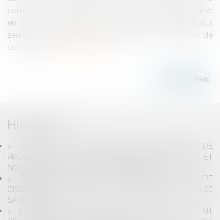
compter de sa publication, toute mesure pouvant entrer
en vigueur à compter du 12 mars 2020, « adaptant, aux
seules fins de limiter la propagation de l'épidémie de
covid-19 par...
Lire la suite
Historique
COVID-19 : QUEL IMPACT SUR LES DÉLAIS DE
PROCÉDURE CIVILE ET DES VOIES D'EXÉCUTION, ET
NOTAMMENT SUR LA SAISIE IMMOBILIÈRE ?
EMPLOYEUR : PUIS-JE ENGAGER UNE PROCÉDURE
DISCIPLINAIRE PENDANT LA PÉRIODE DE CRISE
SANITAIRE ?
LA RESPONSABILITÉ SANS FAUTE DE L'ETAT DU FAIT