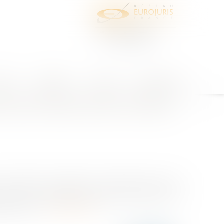
juris
Honoraires
Contact
Espace client
 que la faute lourde constitue
n° 19-18.903, n° 19-18.904, n° 19-18.905), la Cour de
ce d'une contestation sérieuse, de mettre fin au
ntre d'un s...
Lire la suite