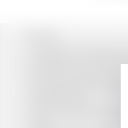
Historique
NE PAS VEILLER À LA SANTÉ MENTALE DES SA
HARCÈLEMENT MORAL ET LOYAUTÉ DE LA P
BAIL COMMERCIAL ET TRAVAUX PRESCRITS P
LES NOUVEAUX SEUILS DE DISPENSE DE PR
PRÉSIDENT D’UNE SAS NOMMÉ POUR UNE D
UN ACTIONNAIRE D’UNE SOCIÉTÉ PAR ACTIO
LA VOIE JUDICIAIRE EN DEMANDANT LA NOMIN
UNE PERSONNE ATTEINTE D’UN TROUBLE 
PÉNALEMENT RESPONSABLE ?
UN ENFANT NON ENCORE NÉ PEUT-T-IL OBTE
UNE FAUTE CONTRACTUELLE OUVRE-T-ELLE D
CONTENTIEUX DISCIPLINAIRE DES PRATICIE
SPÉCIFIQUE