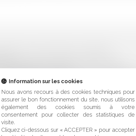
LARIÉS PEUT NUIRE GRAVEMENT À L’ENTREPRISE !
REUVE
AR L'ADMINISTRATION (COMMERCES DE RESTAURATION)
OCÉDURE DES MARCHÉS PUBLICS
URÉE DÉTERMINÉE : CONSÉQUENCES DE LA SURVENANCE D
Information sur les cookies
N PEUT-IL PROVOQUER LA RÉUNION D’UNE ASSEMBLÉE GÉNÉ
ATION D’UN MANDATAIRE AD HOC ?
Nous avons recours à des cookies techniques pour
PSYCHIQUE OU NEUROPSYCHIQUE À LA SUITE DE CONSOM
assurer le bon fonctionnement du site, nous utilisons
également des cookies soumis à votre
NIR L’INDEMNISATION DU PRÉJUDICE D’AFFECTION RÉSULT
consentement pour collecter des statistiques de
ROIT À L'INDEMNISATION D'UN TIERS AU CONTRAT ?
visite.
NS DE SANTÉ : LA CHAMBRE DISCIPLINAIRE PEUT ENJOIND
Cliquez ci-dessous sur « ACCEPTER » pour accepter