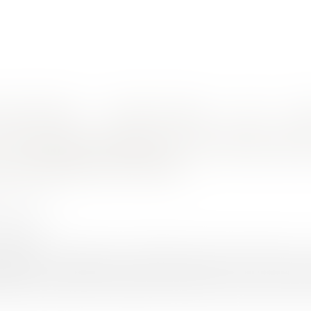
nes d'intervention
Rendez-vous en ligne
Actus
Euro
e la faute lourde constitue un trouble manifestement illicite
ne sanction fondée sur une faute autre
e manifestement illicite
LAS Audrey
3/2021
rojuris.fr
s rendus le 10 février 2021 (Cassation sociale, 10 février 2021, 
ppelé qu’« il appartient au juge des référés, même en présen
tement illicite que constitue toute sanction prononcée à l'enco