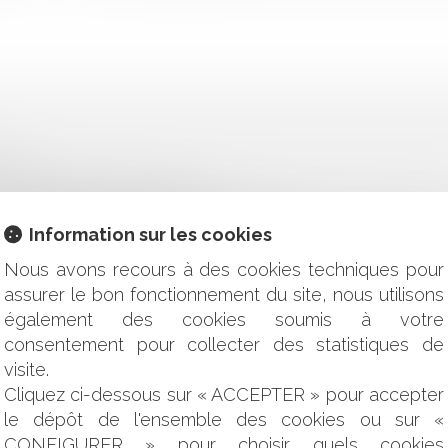
É(S) ?
SES ENFANTS DEPUIS 2015 ?
T-IL RESPECTER ? DANS QUEL(S) CAS ?
Information sur les cookies
R UN SEUIL EN DESSOUS DUQUEL UN MINEUR NE PEUT-ÊTR
LE INTERNATIONALE
Nous avons recours à des cookies techniques pour
ON D'EXPLOITATION EFFECTIVE
assurer le bon fonctionnement du site, nous utilisons
INANCIÈRE NON FORMALISÉE
également des cookies soumis à votre
COMMERCE SUR LE DOMAINE PUBLIC À COMPTER DE L’ENTRÉ
consentement pour collecter des statistiques de
ESTIONS CITOYENNES AU GOUVERNEMENT
'OCCUPATION DOMANIALE POUR LE MARCHÉ DE NOËL À PAR
visite.
DEHORS DE VOTRE TEMPS DE TRAVAIL ? DEMANDEZ DES HEUR
Cliquez ci-dessous sur « ACCEPTER » pour accepter
ÈTRE CARRÉ POUR 2018 ?
le dépôt de l'ensemble des cookies ou sur «
DOIS-JE EFFECTUER ?
CONFIGURER » pour choisir quels cookies