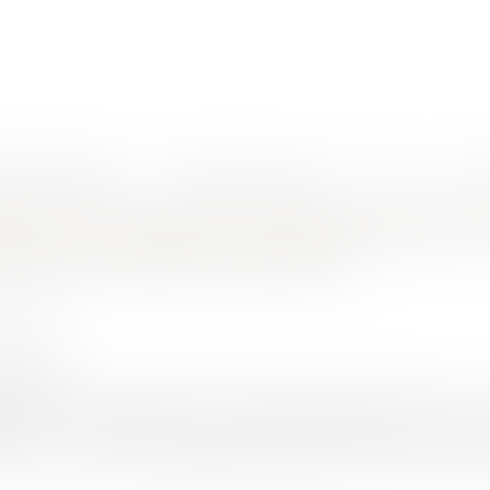
nes d'intervention
Rendez-vous en ligne
Actus
Euro
casionner des inégalités de traitement selon la date d'embauche
ction d'un barème conventionnel peut 
nt selon la date d'embauche
 Benjamin
2/2018
rojuris.fr
ts rendus le 7 décembre 2017, la chambre sociale de la Cour 
lité de traitement entre des salariés embauchés avant et 
ective. Le principe d’égalité de traitement impose à tout em