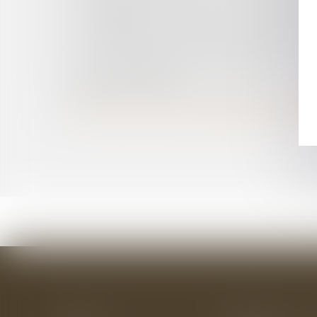
LICENCIEMENT : POUVOIR DU JUGE ET REQUA
SUSPENSION DU PERMIS DE CONDUIRE : LE P
CONTREPARTIE DE LA CLAUSE DE NON-CON
LA RUPTURE CONVENTIONNELLE DU CONTRAT 
RUPTURE DES RELATIONS COMMERCIALES : L’A
CODE DE COMMERCE ?
ÊTES-VOUS À JOUR DES DERNIÈRES ACTUALI
L'INTRODUCTION D'UN BARÈME CONVENTION
Accueil
Le cabinet