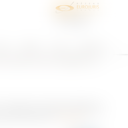
juris
Honoraires
Contact
Espace client
occasionner des inégalités de
de cassation est venue préciser l’application du
ceux embauchés après l’entrée en vigueur d’une
ployeur de verser la mêm...
Lire la suite