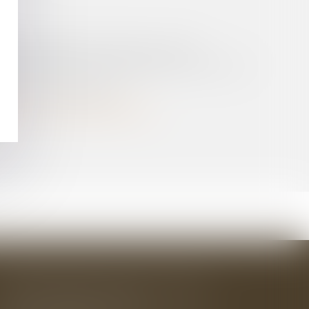
ENT LIBRE ET ÉCLAIRÉ DU SALARIÉ !
S DISPOSITIONS DE L’ARTICLE L. 442 6 I 5° DU
E BAUX D’HABITATION ?
 SELON LA DATE D'EMBAUCHE
BAUDRY-MESNIL-BAILLY AVOCATS
33 rue de l'Alma - BP 542