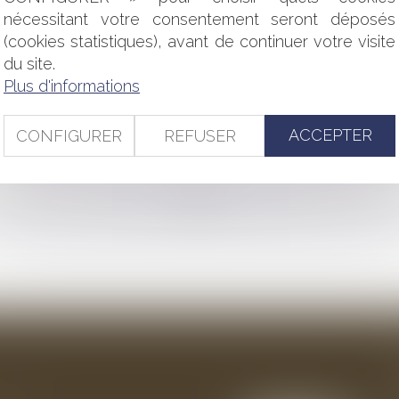
LIFICATION DES TERMES DE LA LETTRE DE LICENCIEMENT
nécessitant votre consentement seront déposés
RÉFET DOIT RESPECTER LE CONTRADICTOIRE
(cookies statistiques), avant de continuer votre visite
CURRENCE ET CIRCONSTANCES DE LA RUPTURE
du site.
DE TRAVAIL : ATTENTION À BIEN S'ASSURER DU CONSENTEM
PPEL D’OFFRES PERMET-IL UNE APPLICATION PLUS SOUPLE DE
Plus d'informations
TÉS JURISPRUDENTIELLES DE NOVEMBRE 2017 EN MATIÈRE D
ACCEPTER
CONFIGURER
REFUSER
NEL PEUT OCCASIONNER DES INÉGALITÉS DE TRAITEMENT
<<
<
...
94
95
96
97
98
99
100
...
>
>>