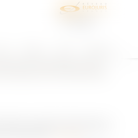
juris
Honoraires
Contact
Espace client
eil d'Etat du 27 avril 2021
lusifs de l'entrepreneur et le
e la décision du Conseil d'Etat
d'Etat est venu apporter d'utiles précisions aux
ives générales applicable aux marchés publics de
es clauses administra...
Lire la suite