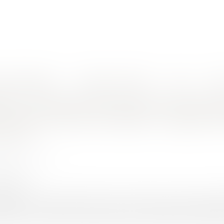
nes d'intervention
Rendez-vous en ligne
Actus
Euro
ifs de l'entrepreneur et le droit de suivi des travaux de reprise : l'apport de la décision du Cons
ation du marché de travaux aux torts exc
suivi des travaux de reprise : l'apport d
l 2021
UINEAU Thomas
6/2021
rojuris.fr
ion du 27 avril 2021 rendue sous numéro 437 148, le Conseil 
plication de l'article 49 du cahier des clauses administrat
a version de 1976. Nonobstant la récente rénovation du cahier d