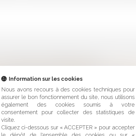
R UN DIVORCE PAR CONSENTEMENT MUTUEL ?
 TORTS EXCLUSIFS DE L'ENTREPRENEUR ET LE DROIT DE SU
Information sur les cookies
E SONT BIEN SOUMISES À LA LOI LITTORAL
SCIPLINE À RISQUE
Nous avons recours à des cookies techniques pour
REPRISE ?
assurer le bon fonctionnement du site, nous utilisons
 LES PROCÉDURES SPÉCIFIQUES DE SORTIE DE LA CRISE COV
également des cookies soumis à votre
: UN PRATICIEN NE PEUT PAS ANTIDATER OU POSTDATER UN
consentement pour collecter des statistiques de
LE DE LA COMPÉTENCE DU JUGE DE L’EXÉCUTION ?
visite.
 POUR VOYAGER ? DÉCRYPTAGE DU DÉCRET 7 JUIN 2021
 D'APPEL : LA COUR DE CASSATION A TRANCHÉ !
Cliquez ci-dessous sur « ACCEPTER » pour accepter
S DE SANTÉ : LE MÉDECIN DOIT PROUVER LA COMMUNICATI
le dépôt de l'ensemble des cookies ou sur «