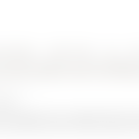
nes d'intervention
Rendez-vous en ligne
Actus
Euro
d'entretien des défenses contre la mer à la charge de l'État ni des collectivités
 naturelle du littoral : aucune obligati
mer à la charge de l'État ni des collect
UINEAU Thomas
/2021
rojuris.fr
ion du 14 septembre 2021, la cour d'appel de Rennes est venu
les conséquences de l'érosion naturelle du littoral. L'État 
ne parcelle de terrain étroite, en forte déclivité, dépendant de