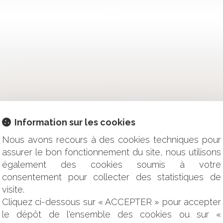
AUCUNE OBLIGATION D'ENTRETIEN DES DÉFENSES CONT
 DE L’ARRÊT MALADIE D’UN AGENT SOUMIS À L’OBLIGATION
SPORTIF : CHACUN CHEZ SOI ET LES SPORTIFS SERONT BIEN
Information sur les cookies
TION SUBSTANTIELLE DU PLAN
ST BESOIN DE PUBLICITÉ
Nous avons recours à des cookies techniques pour
E RENDEZ-VOUS RATÉ DU CONSEIL CONSTITUTIONNEL
assurer le bon fonctionnement du site, nous utilisons
IQUES ET FINANCIÈRES D'INTERVENTION
également des cookies soumis à votre
SION DES ANIMAUX DOMESTIQUES
consentement pour collecter des statistiques de
S : PROCÉDURE PÉNALE CONNEXE ET DROITS DE LA DÉFE
visite.
TTANT D'INSTALLER DES PROJETS PHOTOVOLTAÏQUES SUR B
Cliquez ci-dessous sur « ACCEPTER » pour accepter
USE D'INDEXATION RÉPUTÉE NON ÉCRITE
le dépôt de l'ensemble des cookies ou sur «
S POUR LE SALARIÉ QUI NE SOUHAITE PAS SE FAIRE VACCI