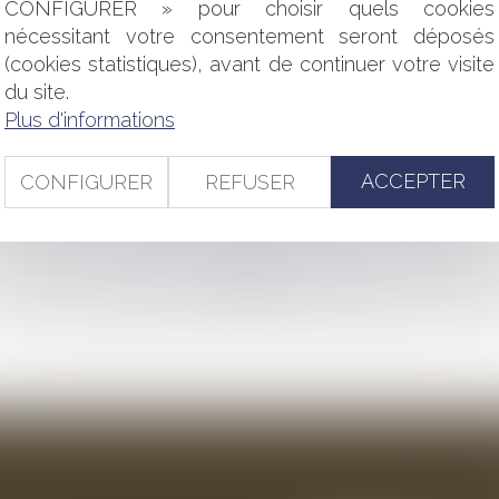
CONFIGURER » pour choisir quels cookies
 QUELLES SOLUTIONS POUR L'EMPLOYEUR ?
ERTE DU DROIT AU MAINTIEN DANS LES LIEUX
nécessitant votre consentement seront déposés
AVAIL DANS LA FONCTION PUBLIQUE
(cookies statistiques), avant de continuer votre visite
SSIFS : LA COUR DE CASSATION INVALIDE LA DOCTRINE DE
du site.
S : PROCÉDURE ADMINISTRATIVE ET RECEVABILITÉ DES CO
Plus d'informations
TÉ D'HYGIÈNE DE SÉCURITÉ DES CONDITIONS DE TRAVAIL D
TEMBRE 2021 PORTANT RÉFORME DU DROIT DES SÛRETÉS
ACCEPTER
CONFIGURER
REFUSER
URATION ET INSOLVABILITÉ : QUELLES SONT LES NOUVEAUT
<<
<
...
46
47
48
49
50
51
52
...
>
>>