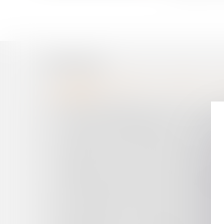
Historique
L'ÉROSION NATURELLE DU LITTORAL : 
COLLECTIVITÉS
COVID ET SUSPENSION D’UN AGENT : LE CAS
L'AVOCAT MANDATAIRE SPORTIF ET L'AGENT 
LE SILENCE DU CRÉANCIER ET LA MODIFICA
L'OCCUPATION DU DOMAINE PRIVÉ : NUL N'E
DISTINCTION ENTRE OUTRAGE ET INJURE, L
ACCIDENT SUR L'ESTRAN : MODALITÉS JURID
GARANTIE LÉGALE DE CONFORMITÉ : EXCLU
CONTENTIEUX DÉONTOLOGIQUE DES MÉDECIN
MULTIPLICATION PAR CINQ DU SEUIL PERME
BAIL COMMERCIAL : DIVISIBILITÉ DE LA CLA
OBLIGATION VACCINALE : QUELLES SANCTION