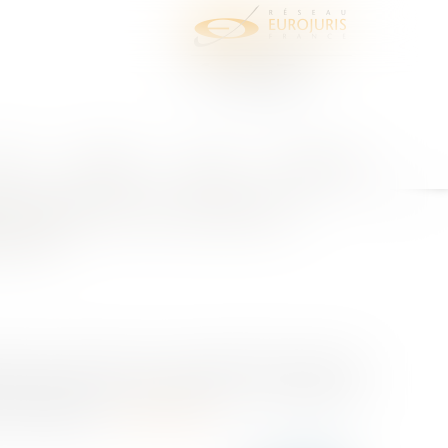
juris
Honoraires
Contact
Espace client
on d'entretien des défenses
ivités
e sous le numéro 20 04 432 apporter de très utile
était recherché, à Perros-Guirec, en sa qualité de
 son domaine p...
Lire la suite