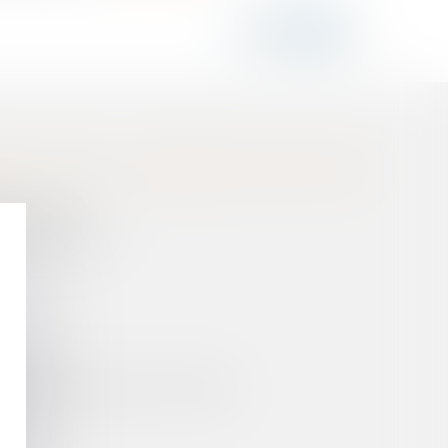
RE LA MER À LA CHARGE DE L'ÉTAT NI DES
 VACCINALE
 REPRÉSENTÉS ?
NSE
ÂTIMENT SANS APPEL D'OFFRES
NER ?