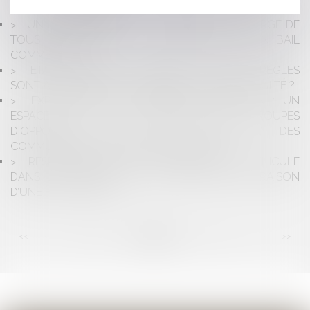
L’ESPRIT DE BADINTER
UN BAILLEUR PEUT-IL TRANSFÉRER LA CHARGE DE
TOUS LES TRAVAUX AU LOCATAIRE DANS UN BAIL
COMMERCIAL ?
ETAT D'URGENCE SANITAIRE : QUELLES RÈGLES
SONT APPLICABLES AUX ENTREPRISES EN DIFFICULTÉ ?
EXPRESSION DES GROUPES D'OPPOSITION : UN
ESPACE DOIT ÊTRE RÉSERVÉ AUX GROUPES
D'OPPOSITION DANS LES PUBLICATIONS DES
COMMUNES DE 1000 HABITANTS ET PLUS
RESPONSABILITÉ D’UN PROPRIÉTAIRE DE VÉHICULE
DANS UN ACCIDENT DE LA CIRCULATION EN RAISON
D’UNE FUITE D’HUILE
<<
<
...
58
59
60
61
62
63
64
...
>
>>