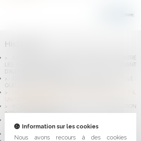
Historique
CRITÈRES DE RECEVABILITÉ DES RECOURS CONTRE
LES DOCUMENTS DE PORTÉE GÉNÉRALE ÉMANANT
D'AUTORITÉS PUBLIQUES
COVID-19 ET CONTRÔLE DE L'ACTIVITÉ PARTIELLE :
QUELLES SONT LES FRAUDES RECHERCHÉES ?
L’IMMEUBLE NON ENCORE VENDU CONSTITUE-T-IL
UN ACTIF DISPONIBLE ?
ACCIDENTS DE LA CIRCULATION ET INDEMNISATION
INTÉGRALE DES VICTIMES
LA RUPTURE BRUTALE DES RELATIONS
Information sur les cookies
CONTRACTUELLES
CRÉANCIERS, NE VOUS TROMPEZ PAS DE CIBLE !
Nous avons recours à des cookies
SAISIE-ATTRIBUTION : LE CARACTÈRE EXÉCUTOIRE