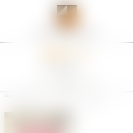
Ouvrir
le
Vous êtes ici :
Accueil
menu
L’immeuble non encore vendu constitue-t-il un actif disponible ?