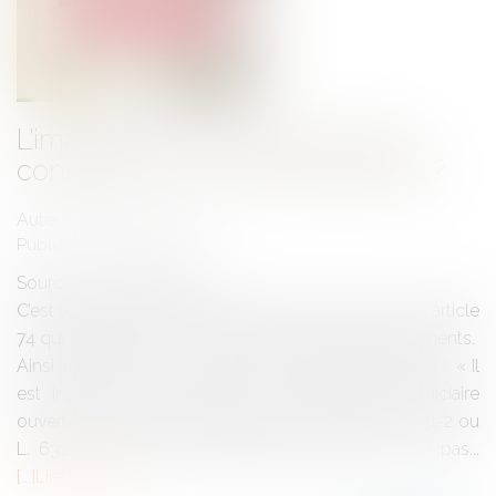
L’immeuble non encore vendu
constitue-t-il un actif disponible ?
Auteur : NICOLAS Audrey
Publié le :
31/08/2020
Source :
www.eurojuris.fr
C’est l’ordonnance du 18 décembre 2008, dans son article
74 qui précise la notion d’état de cessation de paiements.
Ainsi, l’article L631-1 du code de commerce dispose : « Il
est institué une procédure de redressement judiciaire
ouverte à tout débiteur mentionné aux articles L. 631-2 ou
L. 631-3 qui, dans l'impossibilité de faire face au pas...
Lire la suite