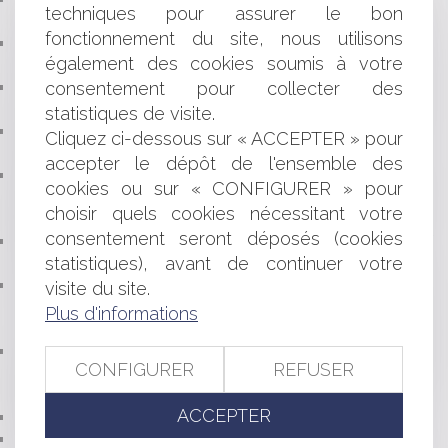
techniques pour assurer le bon
ET LA SIGNIFICATION DE L’ACTE
fonctionnement du site, nous utilisons
LA PLAINTE DISCIPLINAIRE CONTRE UN MÉDECIN
également des cookies soumis à votre
DOIT ÊTRE SIGNÉE PAR SON AUTEUR
consentement pour collecter des
QUELS SONT LES CRITÈRES FISCAUX POUR
QUALIFIER UNE ACTIVITÉ DE MARCHAND DE BIENS ?
statistiques de visite.
BAIL VERBAL ET PRISE EN CHARGE DE LA TAXE
Cliquez ci-dessous sur « ACCEPTER » pour
FONCIÈRE
accepter le dépôt de l'ensemble des
ARRÊTÉ DE CATASTROPHE NATURELLE : LE
cookies ou sur « CONFIGURER » pour
NÉCESSAIRE EXAMEN PARTICULIER DE LA SITUATION
choisir quels cookies nécessitant votre
DES COMMUNES
consentement seront déposés (cookies
COMMENT SAVOIR SI UN ACTE DE CAUTION EST
statistiques), avant de continuer votre
DISPROPORTIONNÉ ?
LE PRÉJUDICE MORAL DES COMMUNES DU FAIT DE
visite du site.
LA DURÉE EXCESSIVE DES PROCÉDURES : UNE
Plus d'informations
APPRÉCIATION MINIMALISTE
PRÉCISIONS SUR LA QUALIFICATION
CONFIGURER
REFUSER
PROFESSIONNELLE D’UN CRÉDIT ET SUR LE DÉLAI DE
PRESCRIPTION DE L’ACTION DE LA BANQUE
ACCEPTER
LE DEVOIR D’INFORMATION DANS LES CONTRATS
LE SORT DES PIÈCES PÉNALES ANNULÉES OU