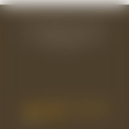
BAUDRY-MESNIL-BAILLY AVOCATS
33 rue de l'Alma - BP 542
50100 CHERBOURG EN COTENTIN
Tél : 02 33 22 26 20