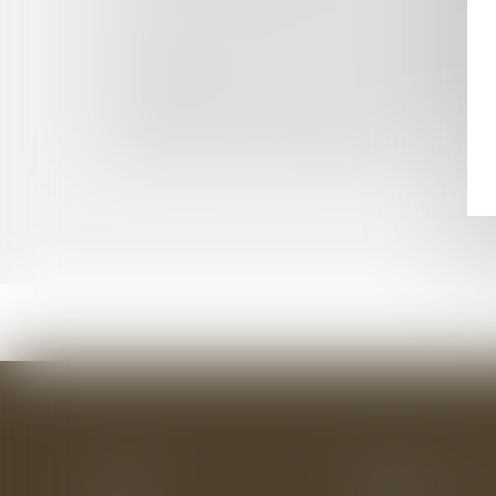
OBLIGATION DE DÉLIVRANCE DU BAILLEUR T
CUMUL DE BAUX DÉROGATOIRES : ATTENTIO
MAÎTRE D'OUVRAGE : QUALITÉ DE CONSTRUC
ENTREPRISE EN DIFFICULTÉ : L'IMPORTANCE
AGRESSION D'UN MAIRE : LE PRÉJUDICE M
LOI LITTORAL ET INDEMNISATION
EXPRESSION DES GROUPES MINORITAIRES DA
Accueil
Le cabinet
L'équipe
Les domaines d'interv