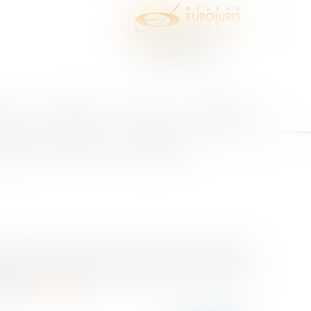
juris
Honoraires
Contact
Espace client
idérée comme un trouble
té Parc Éolien de ROMAN en réparation du préjudice
econdaire. Selon eux, la présence des éoliennes est
et...
Lire la suite