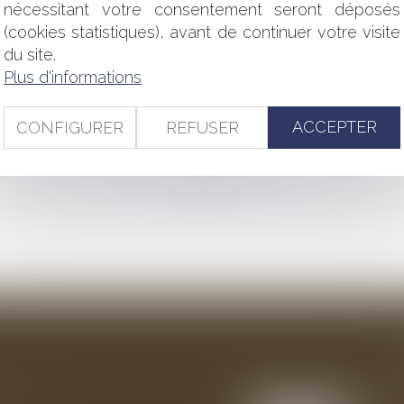
OUT AU LONG DE LA VIE DU BAIL
nécessitant votre consentement seront déposés
N DANGER !
(cookies statistiques), avant de continuer votre visite
TEUR DANS L'EXERCICE DE SES RECOURS EN GARANTIE ?
du site.
 DE LA DÉCLARATION DE CRÉANCE
Plus d'informations
ORAL DE LA COMMUNE RECONNU
NS LES COMMUNES DE 1 000 HABITANTS ET PLUS
ACCEPTER
CONFIGURER
REFUSER
<<
<
...
55
56
57
58
59
60
61
...
>
>>
ention