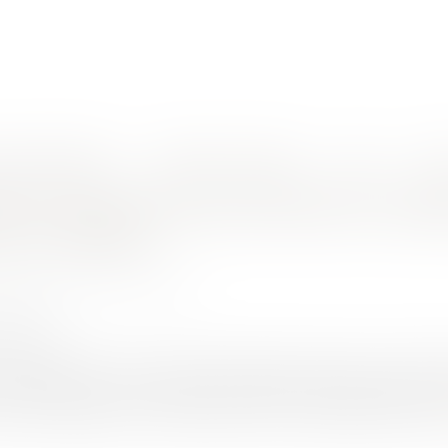
nes d'intervention
Rendez-vous en ligne
Actus
Euro
érée comme un trouble anormal du voisinage ?
ation d’éoliennes peut-elle être cons
u voisinage ?
ay Clément, NAUX Christian
2/2020
rojuris.fr
 ont, à la suite d’une expertise judiciaire, assigné la socié
l’installation d’un parc éolien à proximité de leur résidence s
r, à leur préjudice, un trouble anormal du voisinage. Suite au rej