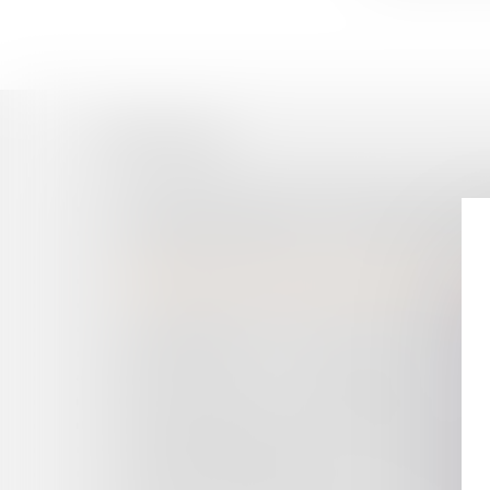
Historique
MON CONTRAT CONTIENT UNE CLAUSE D’ARBI
LE REMPLACEMENT DU MAIRE EMPÊCHÉ DANS
ELECTIONS MUNICIPALES : UNE DÉFINITION
LOYER BINAIRE ET RENOUVELLEMENT, LA F
L’IMPLANTATION D’ÉOLIENNES PEUT-ELLE 
LA SURVEILLANCE PAR DRONES DE PARIS EST
LOI DE FINANCES 2021 : QUELLES MESURES P
RÈGLEMENT DU PRIX D’ADJUDICATION : APRÈS
APPLICATION DE LA JURISPRUDENCE CZABAJ
MORT NUMÉRIQUE : QUE DEVIENNENT LES D
CESSATION DES PAIEMENTS, RÉSERVES DE C
DIVIDENDES PERÇUS PAR LES TRAVAILLEURS 
QUID DES INDEMNITÉS DES ÉLUS DES INTER