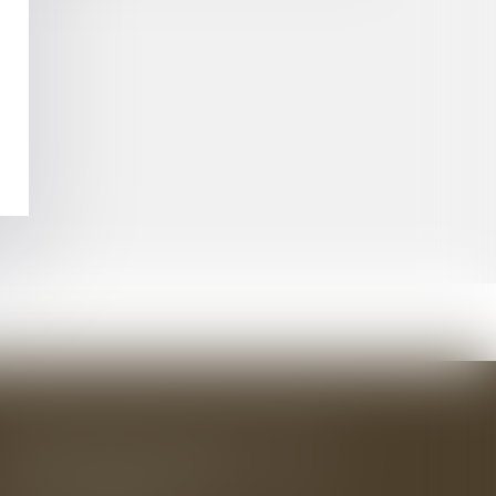
BAUDRY-MESNIL-BAILLY AVOCATS
33 rue de l'Alma - BP 542
50100 CHERBOURG EN COTENTIN