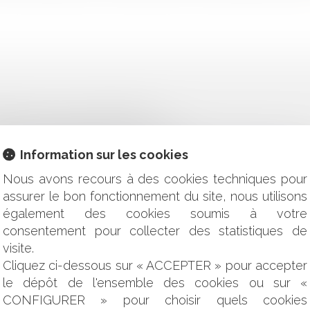
TRAGE : DOIS-JE PANIQUER ?
 LA PLÉNITUDE DE SES FONCTIONS
 RÉNOVÉE DE "L'ÉLÉMENT NOUVEAU DE POLÉMIQUE ÉLECTOR
Information sur les cookies
ORCE DU CONTRAT
ÊTRE CONSIDÉRÉE COMME UN TROUBLE ANORMAL DU VOISIN
Nous avons recours à des cookies techniques pour
 ILLÉGALE
assurer le bon fonctionnement du site, nous utilisons
OUR LES PARTICULIERS ?
également des cookies soumis à votre
 L’HEURE, C’EST TOUJOURS L’HEURE… !
consentement pour collecter des statistiques de
 AU REJET IMPLICITE D'UN RECOURS GRACIEUX
visite.
ONNÉES D'UNE PERSONNE SUR LES RÉSEAUX SOCIAUX APRÈ
Cliquez ci-dessous sur « ACCEPTER » pour accepter
RÉDIT ET AVANCES EN COMPTE COURANT
le dépôt de l'ensemble des cookies ou sur «
INDÉPENDANTS : QUELLE ASSIETTE RETENIR POUR ASSUJETTI
CONFIGURER » pour choisir quels cookies
COMMUNALITÉS ?