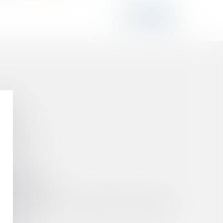
ALE"
AGE ?
S SON DÉCÈS ?
R LES DIVIDENDES À COTISATIONS SOCIALES ?