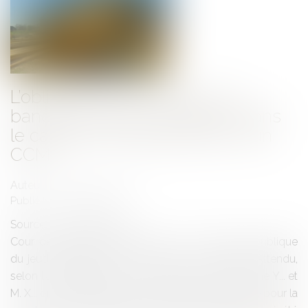
L’obligation de vérification du
banquier prêteur de deniers dans
le cadre de la régularisation d’un
CCMI
Auteur : GAUVIN Ludovic
Publié le :
17/08/2018
Source :
www.eurojuris.fr
Cour de cassation, chambre civile 3, Audience publique
du jeudi 5 juillet 2018 N° de pourvoi: 17-18803 Attendu,
selon l'arrêt attaqué (Paris, 27 janvier 2017), que Mme Y... et
M. X... ont sollicité des prêts de la Société générale pour la