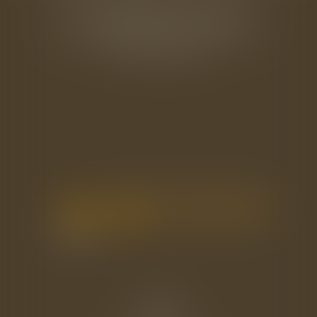
33 rue de l'Alma - BP 542
50100 CHERBOURG EN COTENTIN
Tél : 02 33 22 26 20
Accueil
Le cabinet