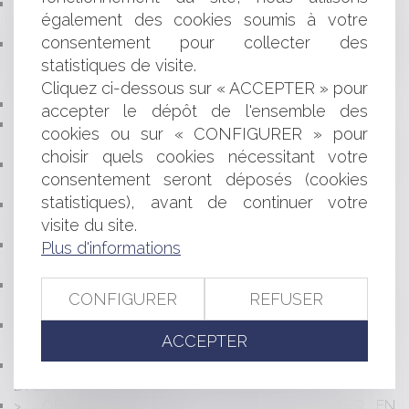
DES TÉMOIGNAGES ANONYMES NE PEUVENT À EUX
également des cookies soumis à votre
SEULS JUSTIFIER UNE FAUTE
consentement pour collecter des
PAS DE TESTAMENT PAR SMS : LA TRANSFORMATION
NUMÉRIQUE PEUT-ELLE RÉVOLUTIONNER LE DROIT DES
statistiques de visite.
SUCCESSIONS ?
Cliquez ci-dessous sur « ACCEPTER » pour
BACCALAURÉAT : QUELLES MODIFICATIONS ?
accepter le dépôt de l'ensemble des
L'EMPLOYEUR DOIT FOURNIR AU SALARIÉ UN
cookies ou sur « CONFIGURER » pour
ÉQUIPEMENT DE TRAVAIL ADAPTÉ
choisir quels cookies nécessitant votre
BAIL COMMERCIAL : NULLITÉ DES CLAUSES
consentement seront déposés (cookies
D'INDEXATION : LE FEUILLETON CONTINUE ...
statistiques), avant de continuer votre
CHANGEMENT DE NOM DES COMMUNES : LA
visite du site.
SIMPLIFICATION ESTIVALE
REPRISE D'UNE PHOTOGRAPHIE SUR UN SITE
Plus d'informations
INTERNET ET DROIT D'AUTEUR
RELATIONS AVEC L'ADMINISTRATION : DROIT À LA
CONFIGURER
REFUSER
RÉGULARISATION EN CAS D'ERREUR
QUELLE UTILISATION DES TÉLÉPHONES PORTABLES
ACCEPTER
DANS LES ÉTABLISSEMENTS SCOLAIRES ?
QUELLES SONT LES SANCTIONS EN CAS
D'ABANDON D'ANIMAUX ?
OFFICIALISATION DE L'EXERCICE D'INFIRMIER EN