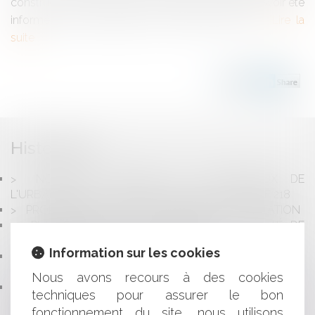
construction d'une maison individuelle ; qu'après avoir été
informés par la banque de ce que les devis...
Lire la
suite
Historique
NOUVELLE RÉFORME DU CONTENTIEUX DE
L'URBANISME : CE QUI CHANGE AU 1ER OCTOBRE 218
PROPRIÉTÉ ET USAGE DES CHEMINS D'EXPLOITATION
PUBLICATION DE LA LOI POUR LA LIBERTÉ DE
CHOISIR SON AVENIR PROFESSIONNEL
Information sur les cookies
FONDATIONS ET ASSOCIATIONS RECONNUES
D'UTILITÉ PUBLIQUE : DE NOUVEAUX STATUTS
Nous avons recours à des cookies
RÉMUNÉRATION DE L’AGENT IMMOBILIER EN
techniques pour assurer le bon
L’ABSENCE DE SIGNATURE DU COMPROMIS DE VENTE
fonctionnement du site, nous utilisons