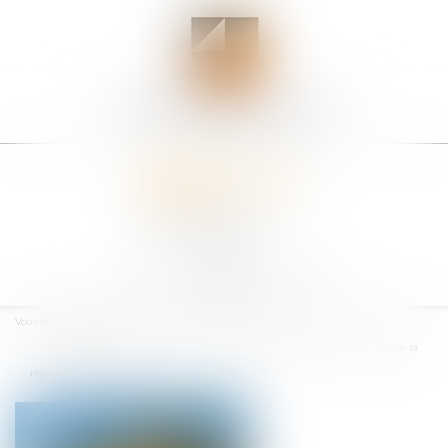
Ouvrir
le
Vous êtes ici :
Accueil
menu
L’obligation de vérification du banquier prêteur de deniers dans le cadre de la
régularisation d’un CCMI