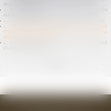
PRATIQUE AVANCÉE
UN NOUVEAU CODE DE BONNES PRATIQUES EN
MATIÈRE D'AIDES D'ÉTAT
LA LOI SUR LES VIOLENCES SEXISTES ET SEXUELLES
L’OBLIGATION DE VÉRIFICATION DU BANQUIER
PRÊTEUR DE DENIERS DANS LE CADRE DE LA
RÉGULARISATION D’UN CCMI
L'EXPULSION DU DOMAINE PUBLIC EN PRÉSENCE
D'UN BAIL COMMERCIAL
<<
<
...
86
87
88
89
90
91
92
...
>
>>
BAUDRY-MESNIL-BAILLY AVOCATS