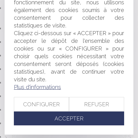
LICENCIEMENT
fonctionnement du site, nous utilisons
LE RÉFÉRENT « HARCÈLEMENT » DANS LES
également des cookies soumis à votre
ENTREPRISES D’AU MOINS 250 SALARIÉS ET LE
consentement pour collecter des
RÉFÉRENT « HARCÈLEMENT » DU CSE
statistiques de visite.
PRÉLÈVEMENT À LA SOURCE : CE QUI CHANGE
Cliquez ci-dessous sur « ACCEPTER » pour
POUR LES AVOCATS
accepter le dépôt de l'ensemble des
HEURES SUPPLÉMENTAIRES EXONÉRÉES À COMPTER
cookies ou sur « CONFIGURER » pour
DU 1ER JANVIER 2019
RÉFORME DE LA PROCÉDURE DE DIVORCE À VENIR :
choisir quels cookies nécessitant votre
QUELLES NOUVEAUTÉS ?
consentement seront déposés (cookies
LE RAPPORT ANNUEL 2019 DE LA COUR DES
statistiques), avant de continuer votre
COMPTES : QUELS ENSEIGNEMENTS ?
visite du site.
RESPONSABILITÉ DU SYNDIC DE COPROPRIÉTÉ EN
Plus d'informations
CAS D’INACTION FACE À DES TRAVAUX URGENTS
PRIME EXCEPTIONNELLE DE FIN D'ANNÉE : POUR QUI
? SELON QUELLES MODALITÉS ?
CONFIGURER
REFUSER
NOTIFICATION DU DÉCOMPTE GÉNÉRAL ET
RESPONSABILITÉ CONTRACTUELLE
ACCEPTER
LA CONSOMMATION DES FONDS EUROPÉENS, LA
FRANCE TOUJOURS À LA TRAÎNE
BAIL COMMERCIAL ET PROCÉDURES COLLECTIVES :