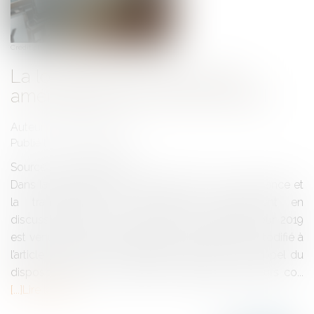
Crédit photo : © Olivier Le Moal - Fotolia.com
La loi de finances pour 2019 :
aménagement du Pacte Dutreil
Auteur : CONTAT Bastien
Publié le :
21/02/2019
Source :
www.eurojuris.fr
Dans la droite ligne du plan d’action pour la croissance et
la transmission des entreprises actuellement en
discussion devant le Sénat, la loi de finances pour 2019
est venue assouplir le dispositif du pacte Dutreil, codifié à
l’article 787 B du Code général des impôts. I. Rappel du
dispositif initial Sous réserve de respecter plusieurs co...
Lire la suite