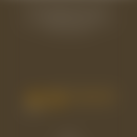
BAUDRY-MESNIL-BAILLY AVOCATS
33 rue de l'Alma - BP 542
50100 CHERBOURG EN COTENTIN
Tél : 02 33 22 26 20
Accueil