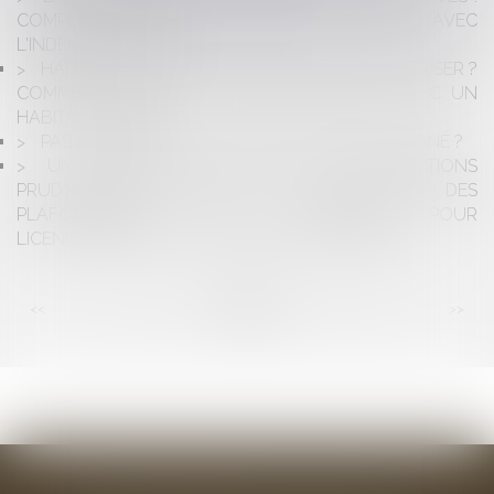
COMPENSATION DE LA DETTE LOCATIVE AVEC
L'INDEMNITÉ D'ÉVICTION
HABITAT INSALUBRE : COMMENT LE CARACTÉRISER ?
COMMENT RÉAGIR ? QUELLE DIFFÉRENCE AVEC UN
HABITAT EN PÉRIL ?
PAS DE PAIEMENT DE TRAVAUX SANS DEVIS SIGNÉ ?
UNE RÉSISTANCE EN MARCHE DES JURIDICTIONS
PRUD'HOMALES QUANT À LA QUESTION DES
PLAFONNEMENTS DES INDEMNITÉS POUR
LICENCIEMENT SANS CAUSE RÉELLE ET SÉRIEUSE
<<
<
...
80
81
82
83
84
85
86
...
>
>>