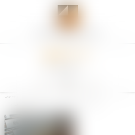
Ouvrir
le
Vous êtes ici :
Accueil
menu
La loi de finances pour 2019 : aménagement du Pacte Dutreil