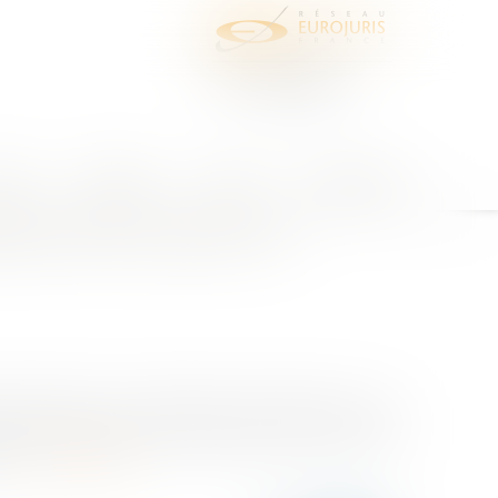
juris
Honoraires
Contact
Espace client
blissements publics de
territoriale, a complété le III de de l’article L. 5211-
emble des personnels des établissements publics de
...
Lire la suite