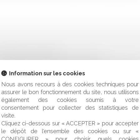
TENTION À LA FISCALITÉ
'IMPUTABILITÉ AU SERVICE D'UNE MALADIE
ONTRIBUTIONS FINANCIÈRES DES ENFANTS SCOLARISÉS H
Information sur les cookies
RÉSILIATION POUR MOTIF D'INTÉRÊT GÉNÉRAL D'UNE 
Nous avons recours à des cookies techniques pour
ITÉ ET FUTURS ADJOINTS ?
assurer le bon fonctionnement du site, nous utilisons
S RETRAITES : QUE FAUT-IL EN RETENIR ?
également des cookies soumis à votre
APPEL CIVILES SUR CELUI DES RÉGIONS ?
consentement pour collecter des statistiques de
NTATION DES PANNEAUX LUMINEUX PUBLICITAIRES ?
ON DE LA COMMUNICATION AUPRÈS DE LA PRESSE QUOTIDIE
visite.
LA BONNE NOUVELLE DE BPI ET DE LA BANQUE DES TERRITOI
Cliquez ci-dessous sur « ACCEPTER » pour accepter
ES DES COLLECTIVITÉS : L'ÉMISSION DES TITRES EXÉCU
le dépôt de l'ensemble des cookies ou sur «
PUBLIC
CONFIGURER » pour choisir quels cookies