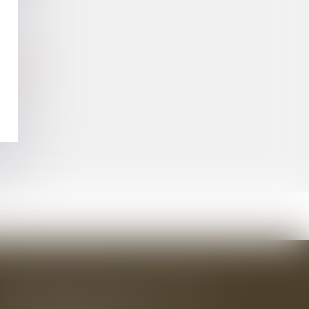
OMMUNALE
ÉES
BAUDRY-MESNIL-BAILLY AVOCATS
33 rue de l'Alma - BP 542