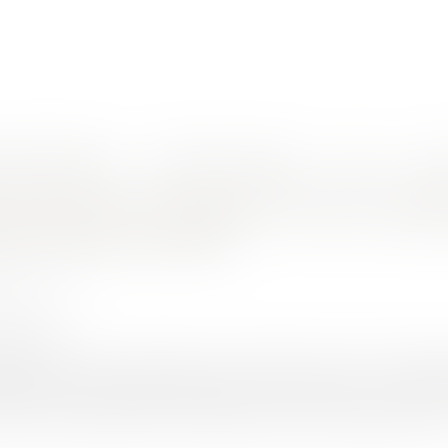
nes d'intervention
Rendez-vous en ligne
Actus
Euro
issements publics de coopération intercommunale
des primes aux agents et fusion d'éta
ion intercommunale
HET Thomas
1/2020
rojuris.fr
a loi n° 2007-209 du 19 février 2007 relative à la fonction publique 
néral des collectivités territoriales, en ces termes : « L'ens
ercommunale fusionnés est réputé relever de l'établissement p