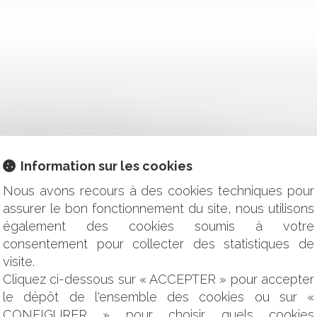
TENTION À LA FISCALITÉ
'IMPUTABILITÉ AU SERVICE D'UNE MALADIE
ONTRIBUTIONS FINANCIÈRES DES ENFANTS SCOLARISÉS H
Information sur les cookies
RÉSILIATION POUR MOTIF D'INTÉRÊT GÉNÉRAL D'UNE 
Nous avons recours à des cookies techniques pour
ITÉ ET FUTURS ADJOINTS ?
assurer le bon fonctionnement du site, nous utilisons
S RETRAITES : QUE FAUT-IL EN RETENIR ?
également des cookies soumis à votre
APPEL CIVILES SUR CELUI DES RÉGIONS ?
consentement pour collecter des statistiques de
NTATION DES PANNEAUX LUMINEUX PUBLICITAIRES ?
ON DE LA COMMUNICATION AUPRÈS DE LA PRESSE QUOTIDIE
visite.
LA BONNE NOUVELLE DE BPI ET DE LA BANQUE DES TERRITOI
Cliquez ci-dessous sur « ACCEPTER » pour accepter
ES DES COLLECTIVITÉS : L'ÉMISSION DES TITRES EXÉCU
le dépôt de l'ensemble des cookies ou sur «
PUBLIC
CONFIGURER » pour choisir quels cookies