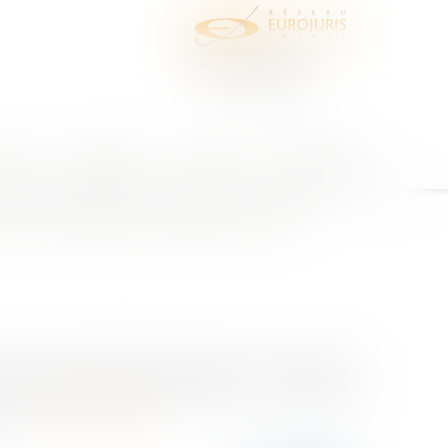
juris
Honoraires
Contact
Espace client
communication auprès de la
r la presse quotidienne régionale pour évoquer leur
52-1 du code électoral, dispose que : « Pendant les
tour...
Lire la suite