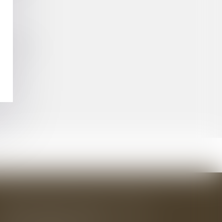
OMMUNALE
ÉES
BAUDRY-MESNIL-BAILLY AVOCATS
33 rue de l'Alma - BP 542