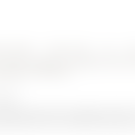
nes d'intervention
Rendez-vous en ligne
Actus
Euro
mmunication auprès de la presse quotidienne régionale
sortant candidat et la gestion de la 
otidienne régionale
HET Thomas
1/2020
rojuris.fr
scrutin municipal, les maires sont régulièrement sollicités pa
is également la gestion de leur mandat effectué. L'article L. 
ant le premier jour du mois d'une élection et jusqu'à la date du 