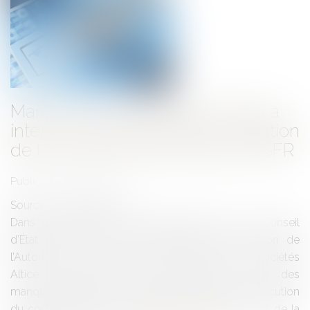
Marché de la fourniture d’accès à
internet à très haut débit : validation
de la condamnation d'Altice et SFR
Publié le :
13/10/2017
Source :
www.eurojuris.fr
Dans une décision du 28 septembre 2017, le Conseil
d’État rejette le recours dirigé contre la décision de
l’Autorité de la concurrence sanctionnant les sociétés
Altice Luxembourg et SFR Group au titre des
manquements à leurs engagements relatifs à l’exécution
du contrat « Faber ». La prise de contrôle exclusif de la