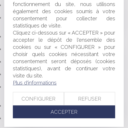
fonctionnement du site, nous utilisons
FINANCES PUBLIQUES LOCALES 2017 : LE RAPPORT
également des cookies soumis à votre
DE LA COUR DES COMPTES
CONTESTATION D’UNE SAISIE IMMOBILIÈRE ET
consentement pour collecter des
DEMANDE D’ATTRIBUTION PAR LES CRÉANCIERS
statistiques de visite.
HYPOTHÉCAIRES
Cliquez ci-dessous sur « ACCEPTER » pour
OPÉRATEURS DE PLATEFORMES NUMÉRIQUES :
accepter le dépôt de l'ensemble des
QUELLES OBLIGATIONS D'INFORMATION ?
cookies ou sur « CONFIGURER » pour
SOCIÉTÉ DE PARTICIPATIONS FINANCIÈRE :
choisir quels cookies nécessitant votre
INVALIDATION DE LA TAXE À 3% SUR LES DIVIDENDES
consentement seront déposés (cookies
BAIL COMMERCIAL : RÉVISION DU LOYER, VALEUR
LOCATIVE ET DÉPLAFONNEMENT
statistiques), avant de continuer votre
SUCCESSION DE PSE (PLAN DE SAUVEGARDE DE
visite du site.
L'EMPLOI) ET DIFFÉRENCE DE TRAITEMENT
Plus d'informations
LA GARANTIE DÉCENNALE S’APPLIQUE-T-ELLE SUR
LES ÉLÉMENTS D’ÉQUIPEMENT INSTALLÉS APRÈS LA
CONFIGURER
REFUSER
CONSTRUCTION ?
LA SIGNATURE ÉLECTRONIQUE : QUELLES
ACCEPTER
CARACTÉRISTIQUES POUR PRÉSUMER DE SA FIABILITÉ?
QUELLES DÉMARCHES DOIS-JE EFFECTUER POUR
MA RETRAITE?