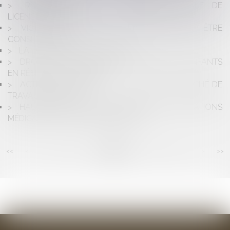
REVALORISATION DE L'INDEMNITÉ LÉGALE DE
LICENCIEMENT
VIOL : UNE FILLETTE DE 11 ANS PEUT-ELLE ÊTRE
CONSENTANTE ?
LA LOI, LE JUGE, ET LE VACCIN
DROIT AUX APL ET PRISE EN COMPTE DES ENFANTS
EN RÉSIDENCE ALTERNÉE
ACTIONS OUVERTES AU TITULAIRE DU MARCHÉ DE
TRAVAUX PUBLICS
HAUSSE DES TARIFS DE CERTAINES CONSULTATIONS
MÉDICALES AU 1ER NOVEMBRE 2017
<<
<
...
99
100
101
102
103
104
105
...
>
>>