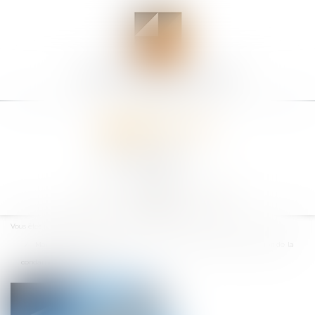
Ouvrir
le
Vous êtes ici :
Accueil
menu
Marché de la fourniture d’accès à internet à très haut débit : validation de la
condamnation d'Altice et SFR