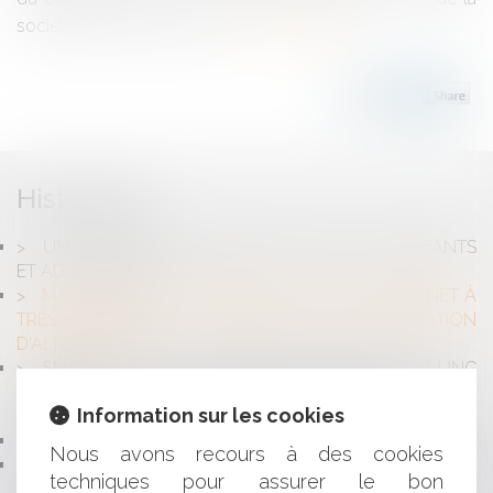
société SFR par la société...
Lire la suite
Historique
UN SITE POUR EXPLIQUER LE DROIT AUX ENFANTS
ET ADOLESCENTS
MARCHÉ DE LA FOURNITURE D’ACCÈS À INTERNET À
TRÈS HAUT DÉBIT : VALIDATION DE LA CONDAMNATION
D'ALTICE ET SFR
SMART CITY ET DONNÉES PERSONNELLES : LE LINC
PUBLIE SON 5ÈME CAHIER INNOVATION ET
Information sur les cookies
PROSPECTIVE
LES SECRETS DE LA PROTECTION D'UN ALGORITHME
Nous avons recours à des cookies
SYNDICAT DE COPROPRIÉTAIRES ET TROUBLES
techniques pour assurer le bon
ANORMAUX DU VOISINAGE