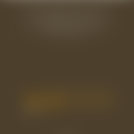
BAUDRY-MESNIL-BAILLY AVOCATS
33 rue de l'Alma - BP 542
50100 CHERBOURG EN COTENTIN
Tél : 02 33 22 26 20