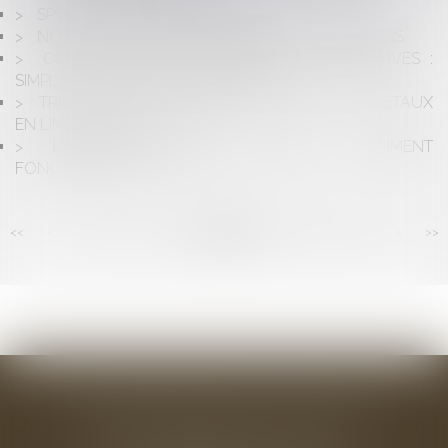
SPORT ET CERTIFICAT MÉDICAL
NOUVEL ÉTIQUETAGE DES PRODUITS MÉNAGERS
ORGANISATION DE MANIFESTATIONS SPORTIVES :
SIMPLIFICATION DES PROCÉDURES
TROUBLES DU VOISINAGE ET ARBRE ET VÉGÉTAUX
EN LIMITE SÉPARATIVE
L'ACTION DE GROUPE SANTÉ : COMMENT
FONCTIONNE T-ELLE ?
<<
<
...
100
101
102
103
104
105
106
...
>
>>
BAUDRY-MESNIL-BAILLY AVOCATS
33 rue de l'Alma - BP 542