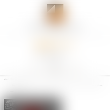
Ouvrir
le
Vous êtes ici :
Accueil
menu
Moralisation de la vie publique : publication de la loi pour la confiance dans
la vie politique