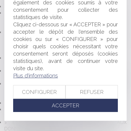
RENFORCEMENT DU DIALOGUE SOCIAL
également des cookies soumis à votre
L'ESSENTIEL DES ORDONNANCES TRAVAIL
consentement pour collecter des
SURVEILLANCE DES COMMUNICATIONS
statistiques de visite.
ÉLECTRONIQUES D'UN EMPLOYÉ ET RESPECT DE LA VIE
Cliquez ci-dessous sur « ACCEPTER » pour
PRIVÉE
accepter le dépôt de l'ensemble des
COMMUNE DE DANNEMARIE : ANNULATION DE
cookies ou sur « CONFIGURER » pour
L'ORDONNANCE PRESCRIVANT LE RETRAIT DES
SILHOUETTES FÉMININES INSTALLÉES DANS LA
choisir quels cookies nécessitant votre
COMMUNE
consentement seront déposés (cookies
SUR LA DÉFINITION D'UN TRÉSOR : L'AFFAIRE DU
statistiques), avant de continuer votre
TABLEAU DE MALOUEL
visite du site.
SUR LA PRESCRIPTION DE L'ACTION EN DÉCEPTIVITÉ
Plus d'informations
ET LA RÉPARATION DE LA CONTREFAÇON DE MARQUE
DE LA LOYAUTÉ DES PREUVES - AFFAIRE DU
CHANTAGE À LA SEXTAPE AU PRÉJUDICE D'UN JOUEUR
CONFIGURER
REFUSER
DE FOOTBALL
LE MARIAGE POSTHUME
ACCEPTER
POURSUITE D'UN BAIL DÉROGATOIRE AU-DELÀ DU
TERME CONTRACTUEL : CONSÉQUENCES
ETAT D'URGENCE ET ACCÈS ADMINISTRATIF AUX
DONNÉES DE CONNEXION