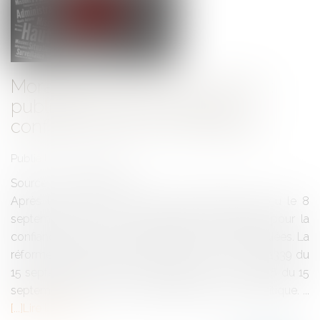
Moralisation de la vie publique :
publication de la loi pour la
confiance dans la vie politique
Publié le :
21/09/2017
Source :
www.eurojuris.fr
Après le feu vert du conseil constututionnel reçu le 8
septembre 2017, les lois organique et ordinaire pour la
confiance dans la vie politique viennent d'être publiées. La
réforme se décline en deux volets : la loi n° 2017-1339 du
15 septembre 2017 et la loi organique n° 2017-1338 du 15
septembre 2017 pour la confiance dans la vie politique. ...
Lire la suite