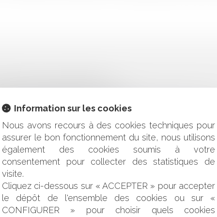
TRAGE : DOIS-JE PANIQUER ?
 LA PLÉNITUDE DE SES FONCTIONS
 RÉNOVÉE DE "L'ÉLÉMENT NOUVEAU DE POLÉMIQUE ÉLECTOR
Information sur les cookies
ORCE DU CONTRAT
ÊTRE CONSIDÉRÉE COMME UN TROUBLE ANORMAL DU VOISIN
Nous avons recours à des cookies techniques pour
 ILLÉGALE
assurer le bon fonctionnement du site, nous utilisons
OUR LES PARTICULIERS ?
également des cookies soumis à votre
 L’HEURE, C’EST TOUJOURS L’HEURE… !
consentement pour collecter des statistiques de
 AU REJET IMPLICITE D'UN RECOURS GRACIEUX
visite.
ONNÉES D'UNE PERSONNE SUR LES RÉSEAUX SOCIAUX APRÈ
Cliquez ci-dessous sur « ACCEPTER » pour accepter
RÉDIT ET AVANCES EN COMPTE COURANT
le dépôt de l'ensemble des cookies ou sur «
INDÉPENDANTS : QUELLE ASSIETTE RETENIR POUR ASSUJETTI
CONFIGURER » pour choisir quels cookies
COMMUNALITÉS ?