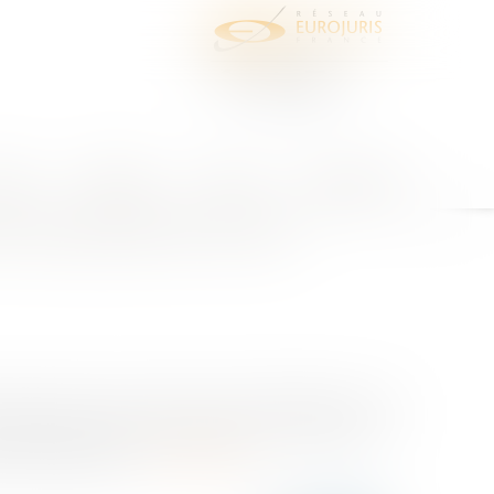
juris
Honoraires
Contact
Espace client
d'une personne sur les
ofils sociaux au décès de leur utilisateur est une
tiques (rappel d’anniversaire, notifications, «
rêmement préjudic...
Lire la suite