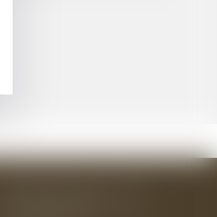
BAUDRY-MESNIL-BAILLY AVOCATS
33 rue de l'Alma - BP 542
50100 CHERBOURG EN COTENTIN