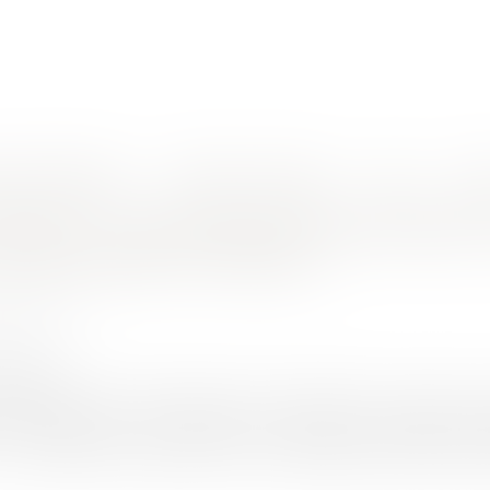
nes d'intervention
Rendez-vous en ligne
Actus
Euro
e personne sur les réseaux sociaux après son décès ?
érique : que deviennent les données 
sociaux après son décès ?
ON Arnaud
1/2020
rojuris.fr
ode de la série d’anticipation BLACK-MIROR, le devenir des pr
contemporaine. Au regard des nombreuses activations automa
c. …), le fait qu’un compte survive à son utilisateur peut être ext