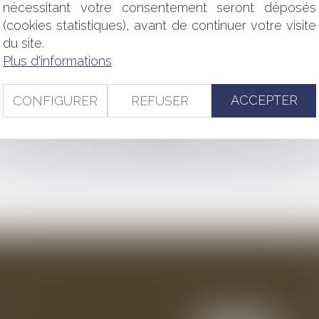
OUT AU LONG DE LA VIE DU BAIL
nécessitant votre consentement seront déposés
N DANGER !
(cookies statistiques), avant de continuer votre visite
TEUR DANS L'EXERCICE DE SES RECOURS EN GARANTIE ?
du site.
 DE LA DÉCLARATION DE CRÉANCE
Plus d'informations
ORAL DE LA COMMUNE RECONNU
NS LES COMMUNES DE 1 000 HABITANTS ET PLUS
ACCEPTER
CONFIGURER
REFUSER
<<
<
...
55
56
57
58
59
60
61
...
>
>>
ention