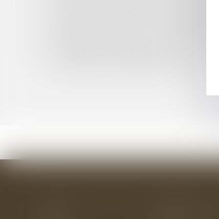
OBLIGATION DE DÉLIVRANCE DU BAILLEUR T
CUMUL DE BAUX DÉROGATOIRES : ATTENTIO
MAÎTRE D'OUVRAGE : QUALITÉ DE CONSTRUC
ENTREPRISE EN DIFFICULTÉ : L'IMPORTANCE
AGRESSION D'UN MAIRE : LE PRÉJUDICE M
LOI LITTORAL ET INDEMNISATION
EXPRESSION DES GROUPES MINORITAIRES DA
Accueil
Le cabinet
L'équipe
Les domaines d'interv