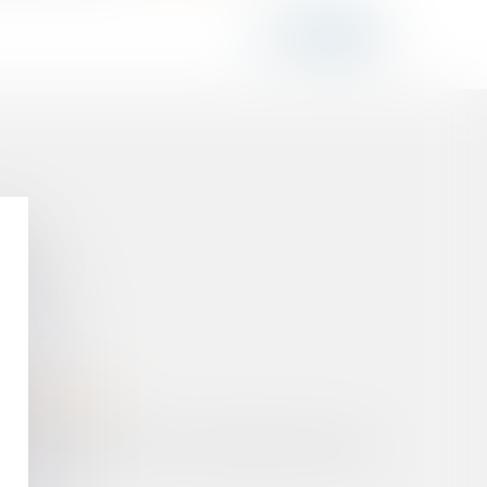
ALE"
AGE ?
S SON DÉCÈS ?
R LES DIVIDENDES À COTISATIONS SOCIALES ?