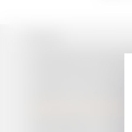
Historique
MON CONTRAT CONTIENT UNE CLAUSE D’ARBI
LE REMPLACEMENT DU MAIRE EMPÊCHÉ DANS
ELECTIONS MUNICIPALES : UNE DÉFINITION
LOYER BINAIRE ET RENOUVELLEMENT, LA F
L’IMPLANTATION D’ÉOLIENNES PEUT-ELLE 
LA SURVEILLANCE PAR DRONES DE PARIS EST
LOI DE FINANCES 2021 : QUELLES MESURES P
RÈGLEMENT DU PRIX D’ADJUDICATION : APRÈS
APPLICATION DE LA JURISPRUDENCE CZABAJ
MORT NUMÉRIQUE : QUE DEVIENNENT LES D
CESSATION DES PAIEMENTS, RÉSERVES DE C
DIVIDENDES PERÇUS PAR LES TRAVAILLEURS 
QUID DES INDEMNITÉS DES ÉLUS DES INTER