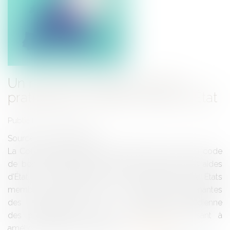
Un nouveau code de bonnes
pratiques en matière d'aides d'État
Publié le :
21/08/2018
Source :
www.eurojuris.fr
La Commission européenne a adopté un nouveau code
de bonnes pratiques en matière de contrôle des aides
d'État. Ce code fournit à la Commission, aux États
membres, aux entreprises et à d'autres parties prenantes
des orientations sur la conduite quotidienne
des procédures relatives aux aides d'État, visant à
améliorer l'efficacité, la transpar...
Lire la suite