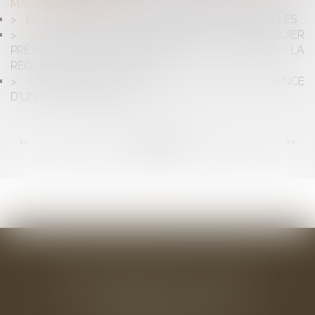
MATIÈRE D'AIDES D'ÉTAT
LA LOI SUR LES VIOLENCES SEXISTES ET SEXUELLES
L’OBLIGATION DE VÉRIFICATION DU BANQUIER
PRÊTEUR DE DENIERS DANS LE CADRE DE LA
RÉGULARISATION D’UN CCMI
L'EXPULSION DU DOMAINE PUBLIC EN PRÉSENCE
D'UN BAIL COMMERCIAL
<<
<
...
86
87
88
89
90
91
92
...
>
>>
BAUDRY-MESNIL-BAILLY AVOCATS
33 rue de l'Alma - BP 542
50100 CHERBOURG EN COTENTIN