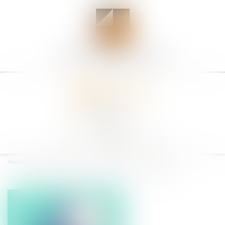
Ouvrir
le
Vous êtes ici :
Accueil
menu
Un nouveau code de bonnes pratiques en matière d'aides d'État