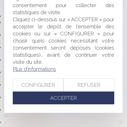
NUMÉRIQUE PEUT-ELLE RÉVOLUTIONNER LE DROIT DES
consentement pour collecter des
SUCCESSIONS ?
statistiques de visite.
BACCALAURÉAT : QUELLES MODIFICATIONS ?
Cliquez ci-dessous sur « ACCEPTER » pour
L'EMPLOYEUR DOIT FOURNIR AU SALARIÉ UN
accepter le dépôt de l'ensemble des
ÉQUIPEMENT DE TRAVAIL ADAPTÉ
cookies ou sur « CONFIGURER » pour
BAIL COMMERCIAL : NULLITÉ DES CLAUSES
choisir quels cookies nécessitant votre
D'INDEXATION : LE FEUILLETON CONTINUE ...
consentement seront déposés (cookies
CHANGEMENT DE NOM DES COMMUNES : LA
SIMPLIFICATION ESTIVALE
statistiques), avant de continuer votre
REPRISE D'UNE PHOTOGRAPHIE SUR UN SITE
visite du site.
INTERNET ET DROIT D'AUTEUR
Plus d'informations
RELATIONS AVEC L'ADMINISTRATION : DROIT À LA
RÉGULARISATION EN CAS D'ERREUR
CONFIGURER
REFUSER
QUELLE UTILISATION DES TÉLÉPHONES PORTABLES
DANS LES ÉTABLISSEMENTS SCOLAIRES ?
QUELLES SONT LES SANCTIONS EN CAS
ACCEPTER
D'ABANDON D'ANIMAUX ?
OFFICIALISATION DE L'EXERCICE D'INFIRMIER EN
PRATIQUE AVANCÉE
UN NOUVEAU CODE DE BONNES PRATIQUES EN