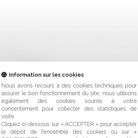
 DÉBITEUR : LE LIQUIDATEUR DOIT CONTESTER LA PRE
NTRE L'ASSUREUR
 CONTRÔLE DE PROPORTIONNALITÉ SUR LA SOLUTION RÉP
S : LA DÉLIBÉRATION PAR LAQUELLE UN CONSEIL DÉPAR
Information sur les cookies
ICIEN INVESTI D'UNE MISSION DE SERVICE PUBLIC FAIT GRIE
TION : LES PARTS SOCIALES ET LA CRÉANCE DE COMPTE
Nous avons recours à des cookies techniques pour
assurer le bon fonctionnement du site, nous utilisons
 DE MATÉRIAUX ET GARANTIE DÉCENNALE
également des cookies soumis à votre
S DE SANTÉ : UN MÉDECIN EXPERT EST INVESTI D'UNE MIS
consentement pour collecter des statistiques de
ES CROIENT : COLLECTIVITÉS ATTENTION À VOS DÉCISIONS
visite.
 DU DROIT DE PRÉFÉRENCE DU PRENEUR À BAIL COMMERCIAL
Cliquez ci-dessous sur « ACCEPTER » pour accepter
E DE L'IDENTIQUE SIGNATURE APPOSÉE SUR LE TITRE DE REC
le dépôt de l'ensemble des cookies ou sur «
RESCRIPTION BIENNALE ET FRAUDE