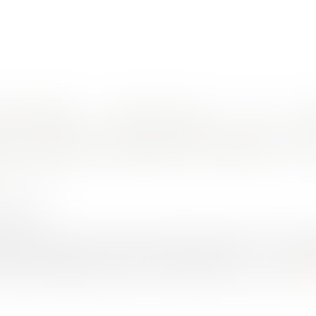
nes d'intervention
Rendez-vous en ligne
Actus
Euro
cas des crèches municipales
n vaccinale des agents territoriaux : l
HET Thomas
0/2021
rojuris.fr
la loi n° 2021-1040 du 5 août 2021, relative à la gestion de la crise
ication médicale reconnue, contre la covid-19 : (…) ; 2° Les
e la santé publique, lorsqu'ils ne relèvent pas du 1° du prés...