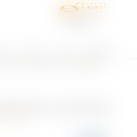
juris
Honoraires
Contact
Espace client
e cas des crèches municipales
 sanitaire, dispose que : « I. - Doivent être vaccinés,
 professionnels de santé mentionnés à la quatrième
Lire la suite