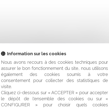
D'UNE POSITION DE PRINCIPE HOSTILE À LA VACCINATION
 QUELLES SONT LES NOUVELLES OBLIGATIONS APRÈS LE DÉCR
 SPÉCIAL D'UNE ENTREPRISE DANS LE CADRE DE LA RÉALI
EPRISES : QUELLES SONT LES OBLIGATIONS ?
Information sur les cookies
RETRAIT OU DE RUPTURE D’UN CRÉDIT
TEUR - QUELS SONT LES AVANTAGES DE RECOURIR À UNE 
Nous avons recours à des cookies techniques pour
ON : UN CAS PARTICULIER CONCERNANT LES FONCTIONS D
assurer le bon fonctionnement du site, nous utilisons
U BRAS DE FER ENTRE L'ETAT ET LES COMMUNES
également des cookies soumis à votre
ATION : PAS D’INDEMNISATION EN L’ABSENCE DE PERT
consentement pour collecter des statistiques de
visite.
IFICATION POUR LA CONCEPTION ET LA POSE D'UNE CLIMA
Cliquez ci-dessous sur « ACCEPTER » pour accepter
AÉRIENS : QUELLES OBLIGATIONS DOIT-T-ON REMPLIR AVAN
le dépôt de l'ensemble des cookies ou sur «
 SONT DES TITRES EXÉCUTOIRES : QUELQUES PRÉCISIONS 
 : QUELLES SONT LES CONDITIONS ?
CONFIGURER » pour choisir quels cookies