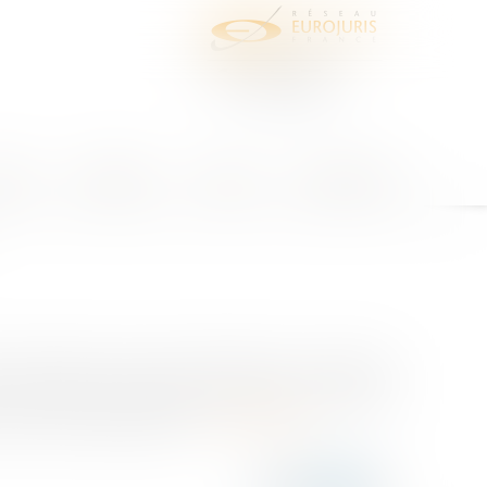
juris
Honoraires
Contact
Espace client
espondent soit à des autorisations d'occupation
 des concessions emportant occupation du domaine
 personnes publiques déf...
Lire la suite