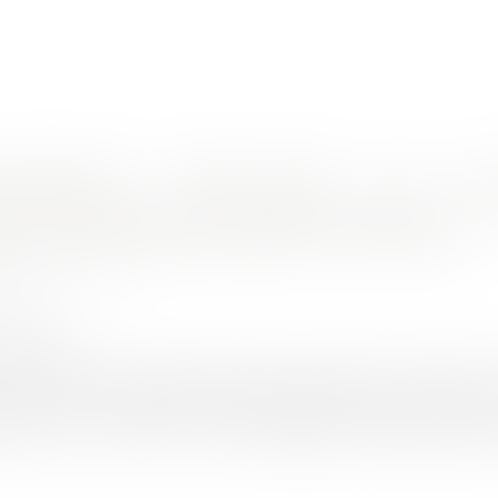
nes d'intervention
Rendez-vous en ligne
Actus
Euro
tion domaniale au défi du COVID-19
UINEAU Thomas
/2020
rojuris.fr
e la commande publique emportant occupation domaniale corr
it à des baux emphytéotiques administratifs voire encore à
icles L2125 – 1 et L2125 – 3 du code général de la propriété des