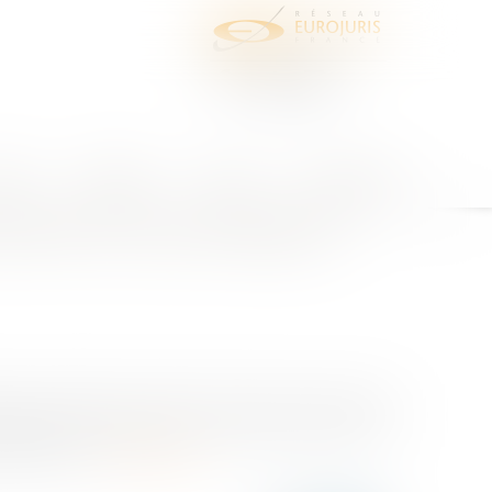
juris
Honoraires
Contact
Espace client
 exprimée en pourcentage du
cial constitue une offre de cession si la chose et
tembre 2025, pourvoi n° 24-10.604 Les faits : un
[U] de lui...
Lire la suite