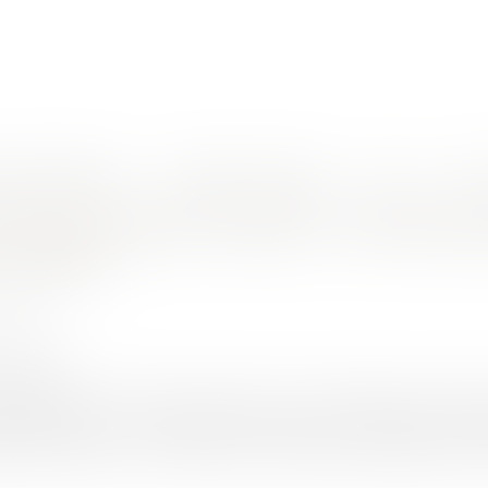
nes d'intervention
Rendez-vous en ligne
Actus
Euro
rimée en pourcentage du capital est valable
cession de parts sociales : une offre
t valable
 Olivier
9/2025
rojuris.fr
ssion de parts sociales exprimée en pourcentage du capital so
éterminables. Cour de cassation, chambre commerciale, 17 sep
ation contrarié Le 17 octobre 2017, deux associés proposent à M. 