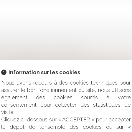
R SON LOGEMENT EN TOUTE LÉGALITÉ ?
NE OFFRE EXPRIMÉE EN POURCENTAGE DU CAPITAL EST VALA
NTS DE SOCIÉTÉ : DU NOUVEAU AVEC LE DÉCRET DU 22 AOÛT
OGATOIRE EN BAIL COMMERCIAL EST-ELLE SOUMISE À PRES
Information sur les cookies
CHARGES SOCIALES DES DIVIDENDES DISTRIBUÉS PAR UNE 
Nous avons recours à des cookies techniques pour
CE ET DES SOCIÉTÉS : COMMENT ÉVITER L’IMPASSE ET RÉI
assurer le bon fonctionnement du site, nous utilisons
ESTE-T-IL REDEVABLE DE SON LOYER PENDANT LA CRISE SAN
également des cookies soumis à votre
LIGATION D’ENTRETIEN INDIVIDUEL AVEC L’ENFANT MINEU
consentement pour collecter des statistiques de
É DE LA BANQUE PEUT-ELLE ÊTRE ENGAGÉE ?
visite.
ION PLÉNIÈRE D’UN ENFANT NÉ D’UNE PMA EN CAS DE REF
Cliquez ci-dessous sur « ACCEPTER » pour accepter
EUBLE AVEC UN SEUL LOCAL COMMERCIAL
le dépôt de l'ensemble des cookies ou sur «
 COMMERCIAL