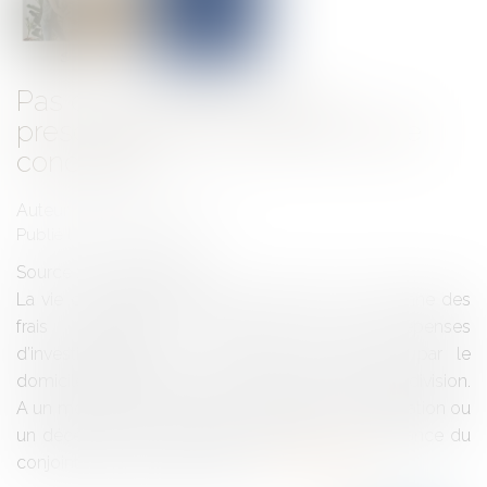
Pas de suspension de la
prescription des créances entre
concubins
Auteur : PROVANSAL Alain
Publié le :
18/11/2025
Source :
www.eurojuris.fr
La vie commune entre deux personnes occasionne des
frais quotidiens mais aussi des dépenses
d’investissement ou de travaux occasionnés par le
domicile appartenant à l’un ou à l’autre ou à leur indivision.
A un moment ou à un autre peut arriver une séparation ou
un décès et se pose alors la question de la créance du
conjoint qui a payé ces dépen...
Lire la suite