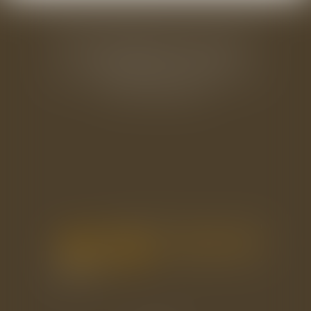
BAUDRY-MESNIL-BAILLY AVOCATS
33 rue de l'Alma - BP 542
50100 CHERBOURG EN COTENTIN
Tél : 02 33 22 26 20