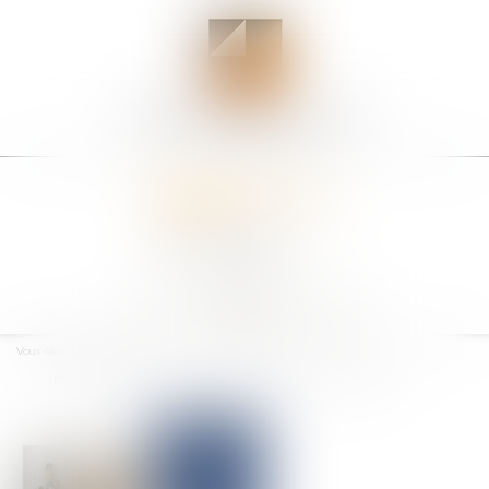
Ouvrir
le
Vous êtes ici :
Accueil
menu
Pas de suspension de la prescription des créances entre concubins