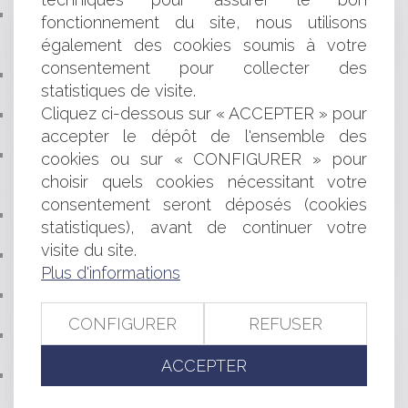
CONDAMNATION DE LA FRANCE PAR LA COUR
fonctionnement du site, nous utilisons
EUROPÉENNE DES DROITS DE L’HOMME DANS UNE
également des cookies soumis à votre
AFFAIRE DE VIOL
consentement pour collecter des
BAIL COMMERCIAL : LA FIN DE LA CONFISCATION
statistiques de visite.
AUTOMATIQUE DU DÉPÔT DE GARANTIE
Cliquez ci-dessous sur « ACCEPTER » pour
AI ACT : QUELS CHANGEMENTS POUR LES
ENTREPRISES ?
accepter le dépôt de l'ensemble des
VALIDITÉ DU MANDAT D’AGENT IMMOBILIER :
cookies ou sur « CONFIGURER » pour
ABSENCE D’UNE MENTION OBLIGATOIRE ET EFFET DE
choisir quels cookies nécessitant votre
LA LIMITATION DANS LE TEMPS
consentement seront déposés (cookies
VERS UNE MEILLEURE INDEMNISATION DES SPORTIFS
statistiques), avant de continuer votre
VICTIMES D'ACCIDENTS DE JEU ?
visite du site.
VIDÉO : EN FAIT DE MEUBLES POSSESSION VAUT
Plus d'informations
TITRE
PACS : LA COUR DE CASSATION CONFIRME LA
PRÉSOMPTION D’INDIVISION
CONFIGURER
REFUSER
PROTECTION DU CONSOMMATEUR DE CRÉDIT :
POINT DE DÉPART DE LA PRESCRIPTION
ACCEPTER
CONTRÔLE DE L’ASSURANCE MALADIE DES
INFIRMIERS : COMMENT UN MAUVAIS CODAGE NGAP