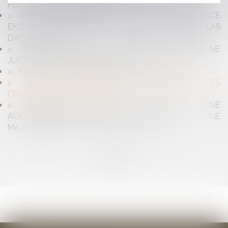
PEUT COÛTER TRÈS CHER
RÉVOCATION D’UN GÉRANT DE SARL : COMPÉTENCE
EXCLUSIVE DU TRIBUNAL DE COMMERCE MÊME EN CAS
D’ACTIVITÉ CIVILE
RÉSEAUX DE SOINS : LA LIBERTÉ SYNDICALE NE
JUSTIFIE PAS L’APPEL AU BOYCOTT
FABRICANT ET RESPONSABILITÉ DÉCENNALE
PAS DE SUSPENSION DE LA PRESCRIPTION DES
CRÉANCES ENTRE CONCUBINS
ASSEMBLÉE GÉNÉRALE DE SARL : UNE
AUGMENTATION DE CAPITAL ADOPTÉE À UNE
MAJORITÉ DE 60% DES VOIX EST NULLE
<<
<
...
2
3
4
5
6
7
8
...
>
>>