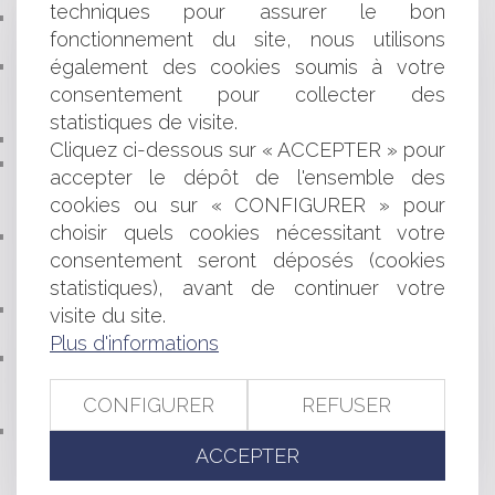
techniques pour assurer le bon
ANNULATION D’UN PERMIS DE CONSTRUIRE EN
fonctionnement du site, nous utilisons
RAISON DU RISQUE D’ÉROSION CÔTIÈRE
également des cookies soumis à votre
ZONES DE MOUILLAGE ET D’ÉQUIPEMENTS LÉGERS :
SOUMISSION AU RÉGIME DES ESPACES REMARQUABLES
consentement pour collecter des
DE LA LOI LITTORAL
statistiques de visite.
RESPONSABILITÉ, COURS D’EAU BUSÉS ET GEMAPI
Cliquez ci-dessous sur « ACCEPTER » pour
CAUTIONNEMENT DE L'ARTICLE 1799-1 ALINÉA 3 DU
accepter le dépôt de l'ensemble des
CODE CIVIL ET CRÉANCE DU MAÎTRE DE L'OUVRAGE :
cookies ou sur « CONFIGURER » pour
COMPENSATION NE VAUT !
choisir quels cookies nécessitant votre
LORSQU’UN PRÉVENU COMPARANT N’A PAS EU
consentement seront déposés (cookies
L’INITIATIVE D’EXPOSER SA SITUATION, IL APPARTIENT À
LA JURIDICTION DE L’INTERROGER SUR CELLE-CI
statistiques), avant de continuer votre
VIDÉO : COMMENT UN AVOCAT PEUT-IL ACCEPTER
visite du site.
DE DÉFENDRE UN MONSTRE ?
Plus d'informations
INDÉPENDANCE DE L’AVOCAT : LA PARTICIPATION
D’INVESTISSEURS PUREMENT FINANCIERS DANS UNE
CONFIGURER
REFUSER
SOCIÉTÉ D’AVOCATS PEUT ÊTRE INTERDITE
CONFIRMATION DU RÉGIME JURIDIQUE APPLICABLE
ACCEPTER
AUX ÉLÉMENTS D'ÉQUIPEMENT ADJOINTS À DES
EXISTANTS