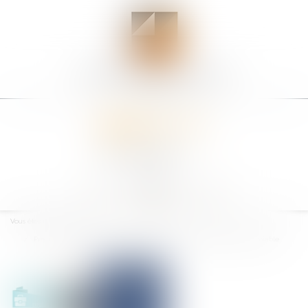
Ouvrir
le
Vous êtes ici :
Accueil
menu
Précision importante sur la force probante d'un rapport d'expertise amiable