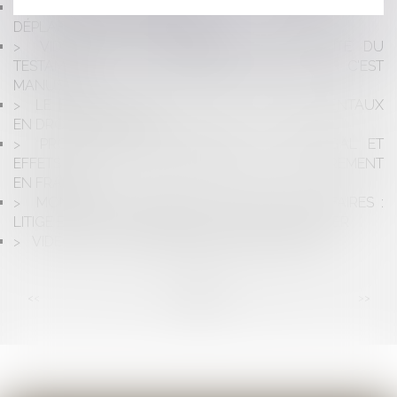
BAIL COMMERCIAL : TRAVAUX ET
DÉPLAFONNEMENT DU LOYER
VIDÉO SUR LES CONDITIONS DE VALIDITÉ DU
TESTAMENT : LE TESTAMENT, TANT QUE C'EST
MANUSCRIT ... !
LE DÉVELOPPEMENT DES DROITS FONDAMENTAUX
EN DROIT DU TRAVAIL
PROCÉDURE D’INSOLVABILITÉ AU PORTUGAL ET
EFFETS SUR L’ACTION JUDICIAIRE EN RECOUVREMENT
EN FRANCE
MONOPOLE BANCAIRE ET SECRET DES AFFAIRES :
LITIGE ENTRE FRANCHISES DE PIZZAS À EMPORTER
VIDÉO : PEUT-ON DÉSHÉRITER SES ENFANTS ?
<<
<
...
11
12
13
14
15
16
17
...
>
>>