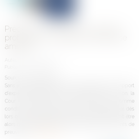
Précision importante sur la force
probante d'un rapport d'expertise
amiable
Auteur : GAUVIN Ludovic
Publié le :
10/03/2025
Source :
www.eurojuris.fr
Sans aucunement exclure la valeur probante d’un rapport
d’expertise amiable, établi contradictoirement ou non, la
Cour de cassation n’en a pas moins posé comme
condition que si un juge ne peut refuser de l’examiner, dès
lors qu’il a été régulièrement versé aux débats, il doit être
alors nécessairement corroboré par d’autres éléments de
preuve ég...
Lire la suite