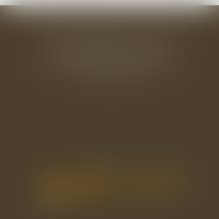
BAUDRY-MESNIL-BAILLY AVOCATS
33 rue de l'Alma - BP 542
50100 CHERBOURG EN COTENTIN
Tél : 02 33 22 26 20