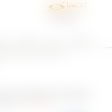
juris
Honoraires
Contact
Espace client
scription de l’action en
stant dû. Seule la déchéance du terme peut entrainer
l’espèce, par acte authentique du 31 octobre 2006,
ède le 7 m...
Lire la suite