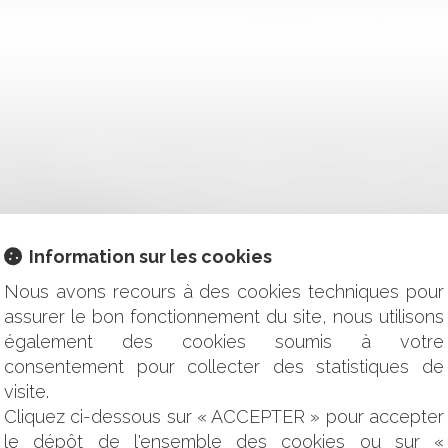
 DÉBITEUR : LE LIQUIDATEUR DOIT CONTESTER LA PRE
NTRE L'ASSUREUR
 CONTRÔLE DE PROPORTIONNALITÉ SUR LA SOLUTION RÉP
Information sur les cookies
S : LA DÉLIBÉRATION PAR LAQUELLE UN CONSEIL DÉPAR
ICIEN INVESTI D'UNE MISSION DE SERVICE PUBLIC FAIT GRIE
Nous avons recours à des cookies techniques pour
TION : LES PARTS SOCIALES ET LA CRÉANCE DE COMPTE
assurer le bon fonctionnement du site, nous utilisons
également des cookies soumis à votre
 DE MATÉRIAUX ET GARANTIE DÉCENNALE
consentement pour collecter des statistiques de
S DE SANTÉ : UN MÉDECIN EXPERT EST INVESTI D'UNE MIS
ES CROIENT : COLLECTIVITÉS ATTENTION À VOS DÉCISIONS
visite.
 DU DROIT DE PRÉFÉRENCE DU PRENEUR À BAIL COMMERCIAL
Cliquez ci-dessous sur « ACCEPTER » pour accepter
E DE L'IDENTIQUE SIGNATURE APPOSÉE SUR LE TITRE DE REC
le dépôt de l'ensemble des cookies ou sur «