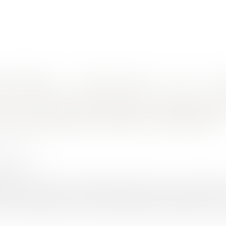
nes d'intervention
Rendez-vous en ligne
Actus
Euro
cription de l’action en paiement d’un prêt après le décès du débiteur !
s sur le point de départ du délai de pre
d’un prêt après le décès du débiteur !
INEAU 1927
/2021
rojuris.fr
prunteur n’entraîne pas l’exigibilité automatique du capital re
té et conséquemment le point de départ de la prescription. En 
onsenti deux prêts à une personne physique. L’emprunteur déc