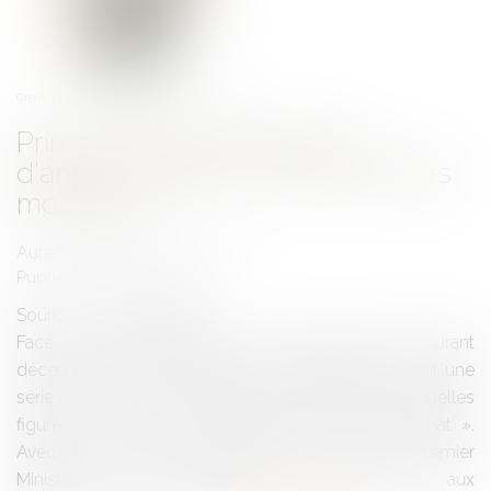
Crédit photo : © Richard Villalon - Fotolia.com
Prime exceptionnelle de fin
d'année : Pour qui ? Selon quelles
modalités ?
Auteur : BACHELET Mathilde
Publié le :
06/02/2019
Source :
www.eurojuris.fr
Face aux revendications des gilets jaunes courant
décembre 2018, le Président de la République a fait une
série d’annonces le 10 décembre dernier, parmi lesquelles
figure la « prime exceptionnelle de pouvoir d’achat ».
Avec des contours au départ un peu flous, le Premier
Ministre est venu apporter des précisions aux