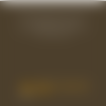
BAUDRY-MESNIL-BAILLY AVOCATS
33 rue de l'Alma - BP 542
50100 CHERBOURG EN COTENTIN
Tél : 02 33 22 26 20