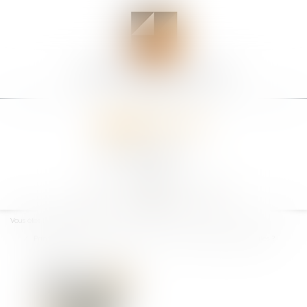
Ouvrir
le
Vous êtes ici :
Accueil
menu
Prime exceptionnelle de fin d'année : Pour qui ? Selon quelles modalités ?