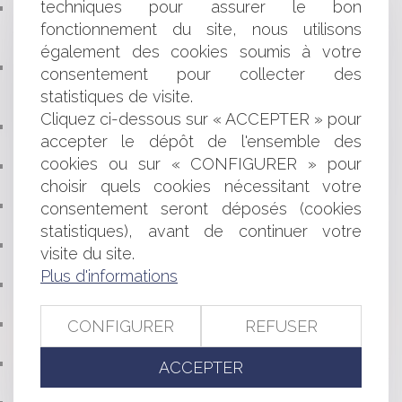
techniques pour assurer le bon
INAPTITUDE : REPRISE DU PAIEMENT DU SALAIRE
fonctionnement du site, nous utilisons
JUSQU’À LA PRÉSENTATION DE LA LETTRE DE
LICENCIEMENT
également des cookies soumis à votre
LE RÉFÉRENT « HARCÈLEMENT » DANS LES
consentement pour collecter des
ENTREPRISES D’AU MOINS 250 SALARIÉS ET LE
statistiques de visite.
RÉFÉRENT « HARCÈLEMENT » DU CSE
Cliquez ci-dessous sur « ACCEPTER » pour
PRÉLÈVEMENT À LA SOURCE : CE QUI CHANGE
accepter le dépôt de l'ensemble des
POUR LES AVOCATS
cookies ou sur « CONFIGURER » pour
HEURES SUPPLÉMENTAIRES EXONÉRÉES À COMPTER
choisir quels cookies nécessitant votre
DU 1ER JANVIER 2019
RÉFORME DE LA PROCÉDURE DE DIVORCE À VENIR :
consentement seront déposés (cookies
QUELLES NOUVEAUTÉS ?
statistiques), avant de continuer votre
LE RAPPORT ANNUEL 2019 DE LA COUR DES
visite du site.
COMPTES : QUELS ENSEIGNEMENTS ?
Plus d'informations
RESPONSABILITÉ DU SYNDIC DE COPROPRIÉTÉ EN
CAS D’INACTION FACE À DES TRAVAUX URGENTS
PRIME EXCEPTIONNELLE DE FIN D'ANNÉE : POUR QUI
CONFIGURER
REFUSER
? SELON QUELLES MODALITÉS ?
NOTIFICATION DU DÉCOMPTE GÉNÉRAL ET
ACCEPTER
RESPONSABILITÉ CONTRACTUELLE