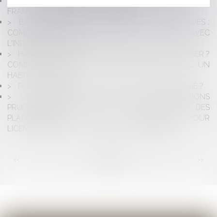
LA CONSOMMATION DES FONDS EUROPÉENS, LA
FRANCE TOUJOURS À LA TRAÎNE
BAIL COMMERCIAL ET PROCÉDURES COLLECTIVES :
COMPENSATION DE LA DETTE LOCATIVE AVEC
L'INDEMNITÉ D'ÉVICTION
HABITAT INSALUBRE : COMMENT LE CARACTÉRISER ?
COMMENT RÉAGIR ? QUELLE DIFFÉRENCE AVEC UN
HABITAT EN PÉRIL ?
PAS DE PAIEMENT DE TRAVAUX SANS DEVIS SIGNÉ ?
UNE RÉSISTANCE EN MARCHE DES JURIDICTIONS
PRUD'HOMALES QUANT À LA QUESTION DES
PLAFONNEMENTS DES INDEMNITÉS POUR
LICENCIEMENT SANS CAUSE RÉELLE ET SÉRIEUSE
<<
<
...
80
81
82
83
84
85
86
...
>
>>