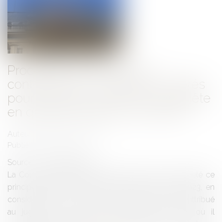
Procédure administrative
contentieuse : Le juge des référés
pourra se prononcer sur la requête
en qualité de juge du principal
Auteur : PORCHET Thomas
Publié le :
04/07/2023
Source :
www.eurojuris.fr
La Cour administrative d’appel de Toulouse a rappelé ce
principe dans son arrêt n° 21TL01266 du 6 juin 2023, en
considérant que : « Eu égard à la nature de l’office attribué
au juge des référés et sous réserve du cas où il