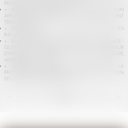
PRONONCER SUR UNE SANCTION
INTERPRÉTATION EXTENSIVE DU CARACTÈRE NON
APPARENT DU DÉSORDRE À LA RÉCEPTION : POINT
TROP N'EN FAUT !
DÉCRYPTAGE DE LA LOI VISANT À ENCADRER LES
INFLUENCEURS
BAIL D'HABITATION ET ERREUR SUR LA SURFACE :
QUAND LA PROCÉDURE CIVILE SPÉCIFIQUE AUX BAUX
D’HABITATION S’INSPIRE DE LA PROCÉDURE
ADMINISTRATIVE, EN PIRE
L'ARTICLE L 2125-3 DU CODE GÉNÉRAL DE LA
PROPRIÉTÉ DES PERSONNES PUBLIQUES : LA FIXATION
DE LA REDEVANCE DOMANIALE
<<
<
...
30
31
32
33
34
35
36
...
>
>>