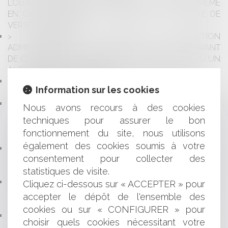
L’OBJECTIF ENTRAÎNE LE VERSEMENT DU BONUS MÊME
EN CAS DE DÉPART DU SALARIÉ AVANT LA DATE DE
VERSEMENT PRÉVUE
POSSIBILITÉ DE SAISIR LA JURIDICTION
ADMINISTRATIVE PAR COURRIER ÉLECTRONIQUE AVANT
DE CONFIRMER LA REQUÊTE VIA TÉLÉRECOURS OU UN
AUTRE MOYEN DE SAISINE
DÉBAUCHER LES SALARIÉS D’UN CONCURRENT :
Information sur les cookies
ATTENTION À LA CONCURRENCE DÉLOYALE !
LOI LITTORAL - ARTICLE L. 121-8 DU CODE DE
Nous avons recours à des cookies
L’URBANISME MODIFIÉ PAR L’ARTICLE 42 DE LA LOI ELAN
techniques pour assurer le bon
: PRÉCISIONS SUR LA NOTION DE « SECTEURS DÉJÀ
fonctionnement du site, nous utilisons
URBANISÉS »
également des cookies soumis à votre
L’INTERRUPTION DE LA PRESCRIPTION DU TITRE DE
consentement pour collecter des
CRÉANCE PAR LE COMMANDEMENT DE SAISIE
statistiques de visite.
IMMOBILIÈRE ET SES ALÉAS
L’OBLIGATION DE SÉCURITÉ DE L'EMPLOYEUR
Cliquez ci-dessous sur « ACCEPTER » pour
COMPREND LA PRISE EN COMPTE DE LA CHARGE DE
accepter le dépôt de l'ensemble des
TRAVAIL DU SALARIÉ
cookies ou sur « CONFIGURER » pour
GARANTIE RC DÉCENNALE ET DÉSORDRES
choisir quels cookies nécessitant votre
ÉVOLUTIFS