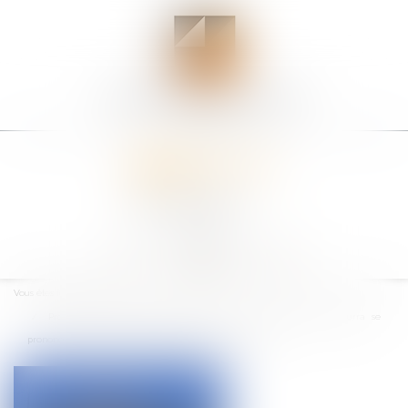
Ouvrir
le
Vous êtes ici :
Accueil
menu
Procédure administrative contentieuse : Le juge des référés pourra se
prononcer sur la requête en qualité de juge du principal