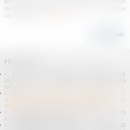
apparaîtrait, compte tenu notamment des termes mêmes
de l’ordonnance, qu’allant au-delà de ce qu’implique
nécessairement...
Lire la suite
Historique
SIX MOIS : DÉLAI IMPÉRATIF POUR DÉPÔT DE LA
DÉCLARATION DE SUCCESSION ET RÈGLEMENT DES
DROITS
PROCÉDURE ADMINISTRATIVE CONTENTIEUSE : LE
JUGE DES RÉFÉRÉS POURRA SE PRONONCER SUR LA
REQUÊTE EN QUALITÉ DE JUGE DU PRINCIPAL
VICE CACHÉ DE LA CHOSE VENDUE : RAPPEL SUR LES
CONDITIONS DE LA GARANTIE
RÉMUNÉRATION VARIABLE : L’ATTEINTE DE