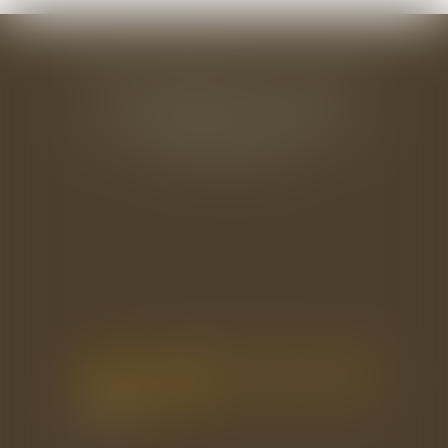
BAUDRY-MESNIL-BAILLY AVOCATS
33 rue de l'Alma - BP 542
50100 CHERBOURG EN COTENTIN
Tél : 02 33 22 26 20