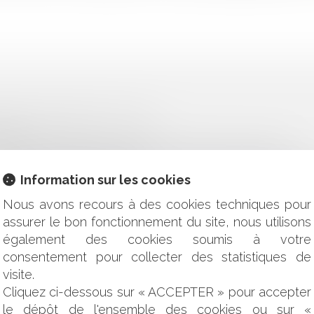
 IRRÉGULIÈREMENT DÉCLASSÉ
ILLE ?
AU RECOUVREMENT DES VICTIMES D'INFRACTION (SARVI) ?
JURIDIQUE ET PROCÉDURES
Information sur les cookies
NANCIÈRE DE LA SOCIÉTÉ CÉDÉE : AUCUNE OBLIGATION DE
Nous avons recours à des cookies techniques pour
NT LES RÈGLES EN LA MATIÈRE ?
assurer le bon fonctionnement du site, nous utilisons
E CONSIDÉRÉ COMME UN CADEAU À PRENDRE EN COMPTE DA
également des cookies soumis à votre
ELLES ABANDONNÉES SUR SA COMMUNE ?
consentement pour collecter des statistiques de
E GESTION INTÉGRÉE DU TRAIT DE CÔTE OCCITANIE
visite.
S À LA CIRCULATION PUBLIQUE DANS LE DOMAINE PUBLIC R
Cliquez ci-dessous sur « ACCEPTER » pour accepter
IS ET ACQUISITION DE LA CLAUSE RÉSOLUTOIRE
le dépôt de l'ensemble des cookies ou sur «