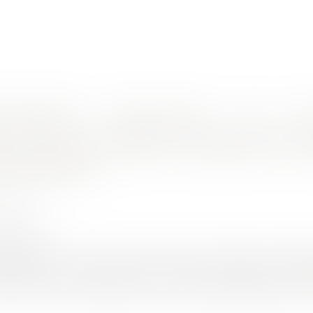
nes d'intervention
Rendez-vous en ligne
Actus
Euro
ations du promettant ... la rigueur des principes
de vente, conditions suspensives et ob
es principes
N Ludovic
0/2024
rojuris.fr
11 juillet 2024, n°22-20.046 Il est toujours essentiel de se rap
nataires et qui les engage donc au titre d’un certain nombre d
ommun accord. S’il est plus commun que la défaillance du bén