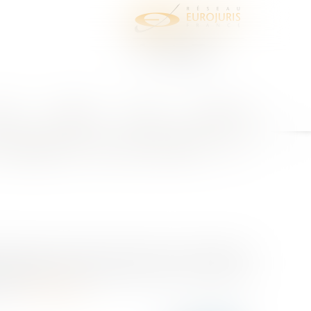
juris
Honoraires
Contact
Espace client
ligations du promettant ... la
peler qu’une promesse de vente est un contrat qui lie
’obligations très précises, dont ils ont convenu du
é...
Lire la suite