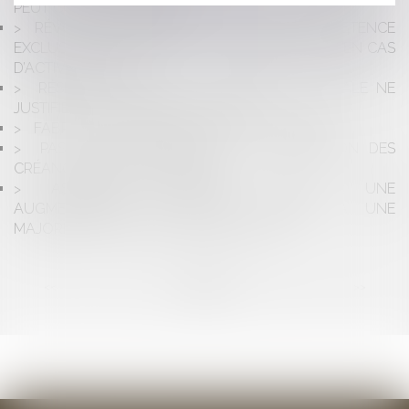
PEUT COÛTER TRÈS CHER
RÉVOCATION D’UN GÉRANT DE SARL : COMPÉTENCE
EXCLUSIVE DU TRIBUNAL DE COMMERCE MÊME EN CAS
D’ACTIVITÉ CIVILE
RÉSEAUX DE SOINS : LA LIBERTÉ SYNDICALE NE
JUSTIFIE PAS L’APPEL AU BOYCOTT
FABRICANT ET RESPONSABILITÉ DÉCENNALE
PAS DE SUSPENSION DE LA PRESCRIPTION DES
CRÉANCES ENTRE CONCUBINS
ASSEMBLÉE GÉNÉRALE DE SARL : UNE
AUGMENTATION DE CAPITAL ADOPTÉE À UNE
MAJORITÉ DE 60% DES VOIX EST NULLE
<<
<
...
2
3
4
5
6
7
8
...
>
>>