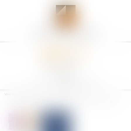
Ouvrir
le
Vous êtes ici :
Accueil
menu
Protection du consommateur de crédit : point de départ de la prescription