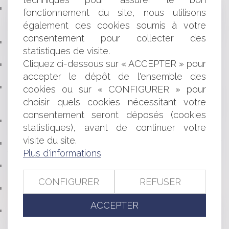
CONDAMNATION DE LA FRANCE PAR LA COUR
fonctionnement du site, nous utilisons
EUROPÉENNE DES DROITS DE L’HOMME DANS UNE
également des cookies soumis à votre
AFFAIRE DE VIOL
consentement pour collecter des
BAIL COMMERCIAL : LA FIN DE LA CONFISCATION
statistiques de visite.
AUTOMATIQUE DU DÉPÔT DE GARANTIE
Cliquez ci-dessous sur « ACCEPTER » pour
AI ACT : QUELS CHANGEMENTS POUR LES
ENTREPRISES ?
accepter le dépôt de l'ensemble des
VALIDITÉ DU MANDAT D’AGENT IMMOBILIER :
cookies ou sur « CONFIGURER » pour
ABSENCE D’UNE MENTION OBLIGATOIRE ET EFFET DE
choisir quels cookies nécessitant votre
LA LIMITATION DANS LE TEMPS
consentement seront déposés (cookies
VERS UNE MEILLEURE INDEMNISATION DES SPORTIFS
statistiques), avant de continuer votre
VICTIMES D'ACCIDENTS DE JEU ?
visite du site.
VIDÉO : EN FAIT DE MEUBLES POSSESSION VAUT
Plus d'informations
TITRE
PACS : LA COUR DE CASSATION CONFIRME LA
PRÉSOMPTION D’INDIVISION
CONFIGURER
REFUSER
PROTECTION DU CONSOMMATEUR DE CRÉDIT :
POINT DE DÉPART DE LA PRESCRIPTION
ACCEPTER
CONTRÔLE DE L’ASSURANCE MALADIE DES
INFIRMIERS : COMMENT UN MAUVAIS CODAGE NGAP