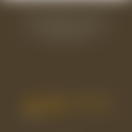
BAUDRY-MESNIL-BAILLY AVOCATS
33 rue de l'Alma - BP 542
50100 CHERBOURG EN COTENTIN
Tél : 02 33 22 26 20