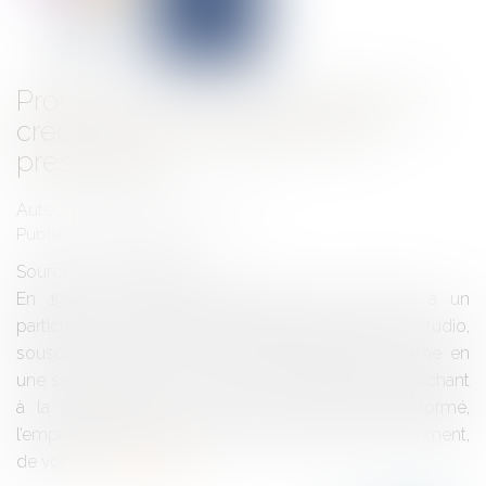
Protection du consommateur de
crédit : point de départ de la
prescription
Auteur : LEWERTOWSKI Judith
Publié le :
25/11/2025
Source :
www.eurojuris.fr
En 1998, une banque française avait consenti à un
particulier un prêt immobilier affecté à l’achat d’un studio,
souscrit en francs suisses et remboursable à terme en
une seule échéance, le 30 avril 2018. En 2017, reprochant
à la banque de ne pas l’avoir suffisamment informé,
l’emprunteur agissait contre celle-ci aux fins, notamment,
de voir...
Lire la suite