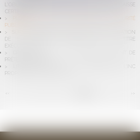
L'OBLIGATION D'UTILISER DES LOGICIELS DE CAISSE
CERTIFIÉS
PUBLICATION DE LA LOI RELATIVE À LA SÉCURITÉ
PUBLIQUE
SUR LA RECEVABILITÉ DE L'ACTION EN LIQUIDATION
DE LA CRÉANCE CONSTATÉE PAR UN TITRE
EXÉCUTOIRE
CROWDFUNDING : EST-IL VRAIMENT PRUDENT DE
PRÊTER AUX PME ?
LITIGES EN DROIT DE LA CONSOMMATION: L'INC
PROPOSE 160 LETTRES TYPES
<<
<
...
105
106
107
108
109
110
111
>
>>