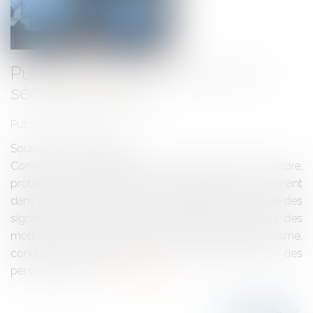
Publication de la loi relative à la
sécurité publique
Publié le :
13/03/2017
Source :
www.eurojuris.fr
Conditions d'usage des armes par les forces de l'ordre,
protection de l'identité de certains agents intervenant
dans les procédures pénales et douanières ainsi que des
signataires de décisions administratives fondées sur des
motifs en lien avec la prévention d'actes de terrorisme,
conditions d'interception des correspondances des
personnes déten...
Lire la suite