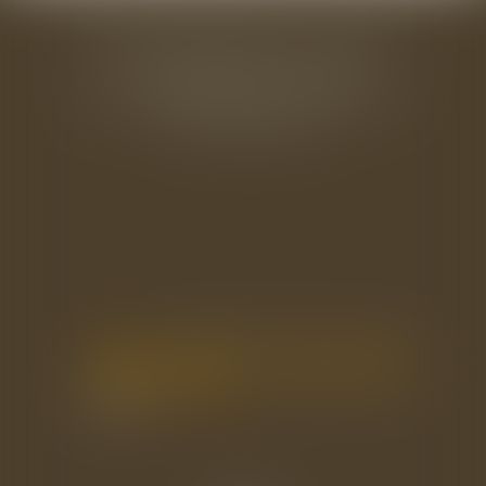
BAUDRY-MESNIL-BAILLY AVOCATS
33 rue de l'Alma - BP 542
50100 CHERBOURG EN COTENTIN
Tél : 02 33 22 26 20