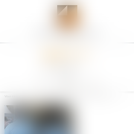
Ouvrir
le
Vous êtes ici :
Accueil
Publication de la loi relative à la sécurité publique
menu