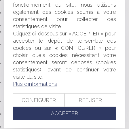
C’EST À L'EMPLOYEUR DE PROUVER LE PAIEMENT DU
fonctionnement du site, nous utilisons
SALAIRE
également des cookies soumis à votre
DÉFINITION D’UNE ZONE HUMIDE : LES CRITÈRES NE
consentement pour collecter des
SONT PAS ALTERNATIFS MAIS CUMULATIFS !
LA REPRISE DU BAIL RURAL
statistiques de visite.
LE PORT DU CASQUE À VÉLO OBLIGATOIRE POUR
Cliquez ci-dessous sur « ACCEPTER » pour
LES ENFANTS DE MOINS DE 12 ANS
accepter le dépôt de l'ensemble des
DROITS DES PERSONNES FAISANT L'OBJET DE
cookies ou sur « CONFIGURER » pour
DÉCISIONS INDIVIDUELLES PRISES SUR LE FONDEMENT
choisir quels cookies nécessitant votre
D'UN TRAITEMENT ALGORITHMIQUE
consentement seront déposés (cookies
TPE ET PME: VOUS SOUHAITEZ AMÉLIORER LES
statistiques), avant de continuer votre
CONDITIONS DE SANTÉ ET DE SÉCURITÉ AU TRAVAIL AU
SEIN DE VOTRE ENTREPRISE?
visite du site.
AGENCE IMMOBILIÈRE ET COMMISSION DE L'AGENT
Plus d'informations
IMMOBILIER EN CAS DE NON RÉALISATION DE LA VENTE
...
CONFIGURER
REFUSER
DÉLIT D'ENTRAVE À L'IVG SUR INTERNET: LE CONSEIL
CONSTITUTIONNEL FORMULE DES RÉSERVES
ACCEPTER
NOUVELLE AIDE FINANCIÈRE EN FAVEUR DES
JEUNES APPRENTIS
PROFESSIONNELS ASSUJETTIS À LA TVA: BIENTÔT