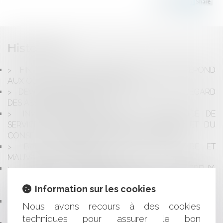
Historique
FIN DE LA TRÊVE HIVERNALE: ME SANTINI RÉPOND
AUX QUESTIONS DE CNEWS MATIN
DEVOIR DE MISE EN GARDE DU BANQUIER À L'ÉGARD
DES ASSOCIÉS D'UNE SNC
INVESTISSEMENT IMMOBILIER EN RÉSIDENCE DE
SERVICES ET RESPONSABILITÉS DU NOTAIRE ET DU
CONSEILLER EN IMMOBILIER D’INVESTISSEMENT
BAIL COMMERCIAL: CLAUSE RÉSOLUTOIRE ET
MAUVAISE FOI DU BAILLEUR
SPORT POTENTIELLEMENT DANGEREUX:
OBLIGATION DE SÉCURITÉ DE MOYENS RENFORCÉE
Information sur les cookies
PESANT SUR LES ASSOCIATIONS SPORTIVES
EPARGNE SALARIALE: QUELS AVANTAGES POUR LES
Nous avons recours à des cookies
SALARIÉS ET LES ENTREPRISES?
techniques pour assurer le bon