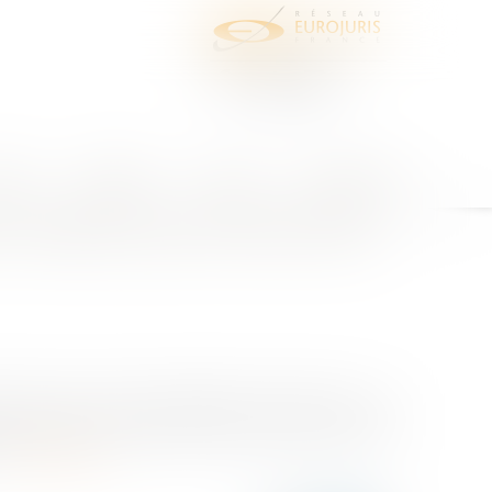
juris
Honoraires
Contact
Espace client
conditions peut-il être donné
pas dans le champ d'application de l'article L. 421-
ionnellement être autorisée à titre précaire dans les
Lire la suite