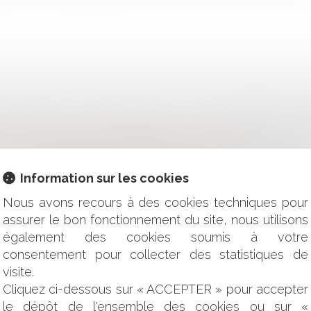
LIA FISCALE : QUALI VANTAGGI ? A QUALI CONDIZIONI ? 
: QUELLES SONT LES MODALITÉS DE CLÔTURE DE L'INSTRUC
QUELLES CONDITIONS PEUT-IL ÊTRE DONNÉ ?
OIT-IL DÉTERMINER LA RÉMUNÉRATION DE SES PRESTATION
Information sur les cookies
S DE SANTÉ : UN EMPLOYEUR EST-IL RECEVABLE À DÉPOSER 
AU PROFIT D'UN DE SES SALARIÉS ?
Nous avons recours à des cookies techniques pour
ISCAL : QUELS AVANTAGES ? SOUS QUELLES CONDITIONS 
assurer le bon fonctionnement du site, nous utilisons
S DE SANTÉ : LA JURIDICTION DISCIPLINAIRE NE PEUT PA
également des cookies soumis à votre
RALEMENT À L'AUDIENCE
consentement pour collecter des statistiques de
RIS EN COMPTE DANS L’ACTIF DU PATRIMOINE DE LA CAUTIO
ET VOIES COMMUNALES POUR LA COMMUNE
visite.
EZ DÉDUIRE DE VOTRE REVENU POUR VOTRE IMPOSITION 2
Cliquez ci-dessous sur « ACCEPTER » pour accepter
D’AIDE À DOMICILE PEUVENT DÉSORMAIS RECEVOIR DES LEG
le dépôt de l'ensemble des cookies ou sur «