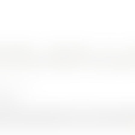
nes d'intervention
Rendez-vous en ligne
Actus
Euro
ditions peut-il être donné ?
 qu'un permis précaire ? Dans quelles 
UINEAU Thomas
5/2021
rojuris.fr
– 1 du code de l'urbanisme dispose : Une construction n'entrant 
sant pas aux exigences fixées par l'article L. 421-6 peut except
s par le présent chapitre. Dans ce cas, le permis de construir...