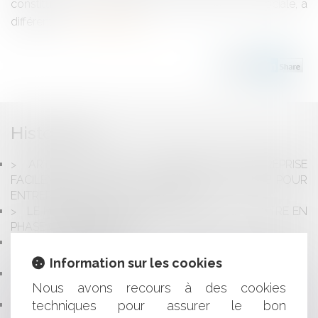
constitution de la société, soit en cours de vie sociale, a
différents i...
Lire la suite
Historique
ARTISANS : CÉDEZ OU REPRENEZ UNE ENTREPRISE
FACILEMENT, GRÂCE À LA BOURSE NATIONALE POUR
ENTREPRENDRE DANS L’ARTISANAT
LE PROGRAMME ACTION CŒUR DE VILLE ENTRE EN
PHASE OPÉRATIONNELLE
RESPONSABILITÉ DE L’AGENT IMMOBILIER
RÉDACTEUR D’ACTES
Information sur les cookies
LA LOI SUR LES VIOLENCES SEXISTES ET SEXUELLES :
Nous avons recours à des cookies
QUELLES NOUVEAUTÉS ?
techniques pour assurer le bon
DISSIMULATION D’UN CUMUL D’EMPLOIS PAR LE