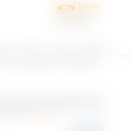
juris
Honoraires
Contact
Espace client
t aux allocations chômage ?
i ont quitté leur emploi involontairement. Le fait
éral de percevoir les allocations d’aide de retour
et de bénéf...
Lire la suite