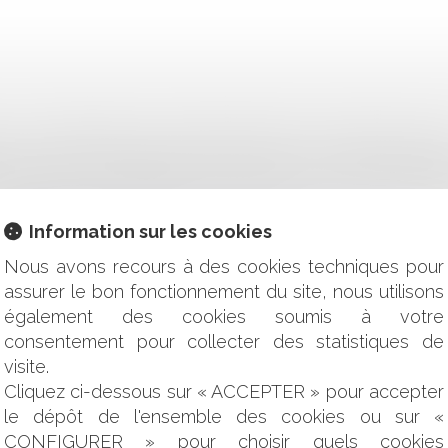
: L'INDEMNITÉ EST DUE MÊME PENDANT LA PÉRIODE D'ESS
MENT DE SA COMMISSION AVANT LA RÉALISATION DE LA VENT
N BIENNALE EN MATIÈRE DE CRÉDIT À LA CONSOMMAT
TIONS À PRENDRE POUR LES COLLECTIVITÉS
Information sur les cookies
 DE LA CNIL CONCERNANT L'AMENDE DE GOOGLE
Nous avons recours à des cookies techniques pour
IAUX DISTINCTS
assurer le bon fonctionnement du site, nous utilisons
également des cookies soumis à votre
ENT IMMOBILIER
ELLE MESURE UN SEUL PERMIS S’IMPOSE POUR DEUX CONS
consentement pour collecter des statistiques de
ION SUCCESSORALE D'UN DE CES CODÉBITEURS SOLIDA
visite.
Cliquez ci-dessous sur « ACCEPTER » pour accepter
E DÉSIGNATION DU CONDUCTEUR
le dépôt de l'ensemble des cookies ou sur «
NNER DROIT AUX ALLOCATIONS CHÔMAGE ?
CONFIGURER » pour choisir quels cookies