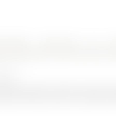
nes d'intervention
Rendez-vous en ligne
Actus
Euro
aux allocations chômage ?
pes de démissions peuvent donner droi
N Pierre Jean
3/2019
rojuris.fr
 allocations chômages est en principe ouvert aux personnes qu
emploi volontairement, en démissionnant, ne permet pas en gén
a étant, il existe un certain nombre de cas où la démission perm