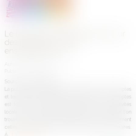
Crédit photo : © Ricochet64-Stock.adobe.com
Le rapport annuel 2019 de la Cour
des Comptes : quels
enseignements ?
Auteur : DROUINEAU Thomas
Publié le :
07/02/2019
Source :
www.eurojuris.fr
La publication du rapport annuel par la Cour des Comptes
et les chambres régionales et territoriales des comptes
est toujours un petit événement pour les collectivités
locales. Celui de l'année 2019 ne fait pas exception et l'on
trouve une multitude d'informations dont notamment
celles qui relèvent de la gestion des opérations funéraires.
À...
Lire la suite