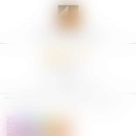
Ouvrir
le
Vous êtes ici :
Accueil
menu
Le rapport annuel 2019 de la Cour des Comptes : quels enseignements ?