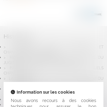
Historique
DISTINCTION ENTRE RECLASSEMENT ET
CHANGEMENT D'AFFECTATION
REPORT DE L’ADJUDICATION EN CAS D’APPEL DU
JUGEMENT ORDONNANT LA VENTE FORCÉE
BAISSE DU COÛT DU TRAVAIL EN 2019 ? QUELS
CHANGEMENTS ?
LA LOI DE FINANCES POUR 2019 : AMÉNAGEMENT DU
PACTE DUTREIL
COMMENT AIDER LES COLLECTIVITÉS À BÉNÉFICIER
Information sur les cookies
DES AIDES D'ÉTAT ?
TAUX ACCIDENT DU TRAVAIL "BUREAU"
Nous avons recours à des cookies
INAPTITUDE : REPRISE DU PAIEMENT DU SALAIRE
techniques pour assurer le bon