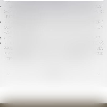
FRANCE TOUJOURS À LA TRAÎNE
BAIL COMMERCIAL ET PROCÉDURES COLLECTIVES :
COMPENSATION DE LA DETTE LOCATIVE AVEC
L'INDEMNITÉ D'ÉVICTION
HABITAT INSALUBRE : COMMENT LE CARACTÉRISER ?
COMMENT RÉAGIR ? QUELLE DIFFÉRENCE AVEC UN
HABITAT EN PÉRIL ?
PAS DE PAIEMENT DE TRAVAUX SANS DEVIS SIGNÉ ?
UNE RÉSISTANCE EN MARCHE DES JURIDICTIONS
PRUD'HOMALES QUANT À LA QUESTION DES
PLAFONNEMENTS DES INDEMNITÉS POUR
LICENCIEMENT SANS CAUSE RÉELLE ET SÉRIEUSE
<<
<
...
80
81
82
83
84
85
86
...
>
>>