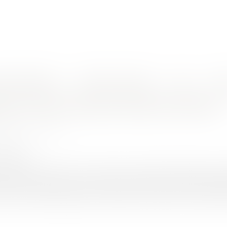
nes d'intervention
Rendez-vous en ligne
Actus
Euro
tion du bail rural pour faute du fermier
HER-PIOLA Alexis
/2021
rojuris.fr
L 411-31 du code rural, et sauf clause contraire le bailleur peut 
ment de fermage ou de la part de produits revenant au bailleur
e en demeure postérieure à l'échéance. Cette mise en demeure