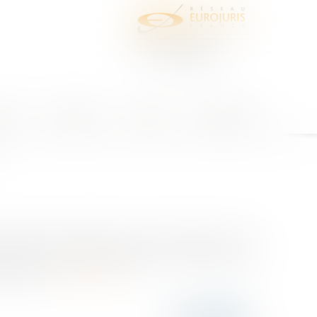
juris
Honoraires
Contact
Espace client
demander la résiliation du bail s’il justifier de deux
 ayant persisté à l'expiration d'un délai de trois
 devant...
Lire la suite