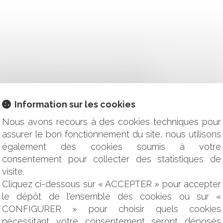
ALISATION PAR LE DÉCRET DU 22 FÉVRIER
 DE WHATSAPP : QUELS CHANGEMENTS POUR LES UTILISATE
SPORTIF CONCLU PAR ÉCHANGES D’E-MAILS ?
UES EN CAS DE DÉFAUT D'ENTRETIEN NORMAL DES ROUTES
Information sur les cookies
ONT LES PRINCIPALES MESURES DE LA LOI DE FINANCES 202
Nous avons recours à des cookies techniques pour
UNE PROTESTATION ÉLECTORALE, PLACE LES CANDIDATS DAN
assurer le bon fonctionnement du site, nous utilisons
ISION RENDUE DANS LA MÊME INSTANCE
également des cookies soumis à votre
E DE L’EAU AU SENS DE L’ARTICLE L.212-1 DU CODE DE L’
 DU FERMIER
consentement pour collecter des statistiques de
R AUPRÈS D’UNE SOCIÉTÉ EN SAUVEGARDE, REDRESSEMENT
visite.
GOCIER - ACTE II
Cliquez ci-dessous sur « ACCEPTER » pour accepter
UBLIC EN TEMPS DE CRISE
le dépôt de l'ensemble des cookies ou sur «
PÉTRÉES PAR LE FILS DU LOCATAIRE
CONFIGURER » pour choisir quels cookies
EMENT DES VÉHICULES SUR LES TROTTOIRS DE SA COMMUNE
nécessitant votre consentement seront déposés