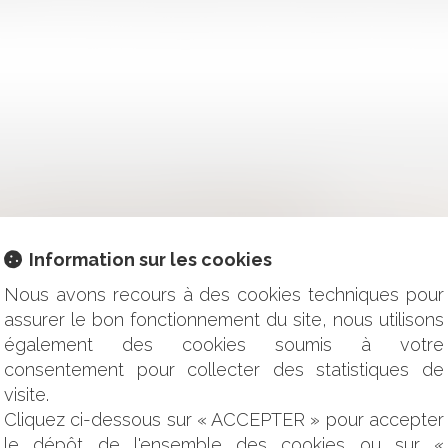
R UN DIVORCE PAR CONSENTEMENT MUTUEL ?
 TORTS EXCLUSIFS DE L'ENTREPRENEUR ET LE DROIT DE SU
Information sur les cookies
E SONT BIEN SOUMISES À LA LOI LITTORAL
SCIPLINE À RISQUE
Nous avons recours à des cookies techniques pour
REPRISE ?
assurer le bon fonctionnement du site, nous utilisons
 LES PROCÉDURES SPÉCIFIQUES DE SORTIE DE LA CRISE COV
également des cookies soumis à votre
: UN PRATICIEN NE PEUT PAS ANTIDATER OU POSTDATER UN
consentement pour collecter des statistiques de
LE DE LA COMPÉTENCE DU JUGE DE L’EXÉCUTION ?
visite.
 POUR VOYAGER ? DÉCRYPTAGE DU DÉCRET 7 JUIN 2021
 D'APPEL : LA COUR DE CASSATION A TRANCHÉ !
Cliquez ci-dessous sur « ACCEPTER » pour accepter
S DE SANTÉ : LE MÉDECIN DOIT PROUVER LA COMMUNICATI
le dépôt de l'ensemble des cookies ou sur «