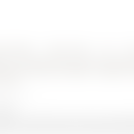
nes d'intervention
Rendez-vous en ligne
Actus
Euro
ifs de l'entrepreneur et le droit de suivi des travaux de reprise : l'apport de la décision du Cons
ation du marché de travaux aux torts exc
suivi des travaux de reprise : l'apport d
l 2021
UINEAU Thomas
6/2021
rojuris.fr
ion du 27 avril 2021 rendue sous numéro 437 148, le Conseil 
plication de l'article 49 du cahier des clauses administrat
a version de 1976. Nonobstant la récente rénovation du cahier d