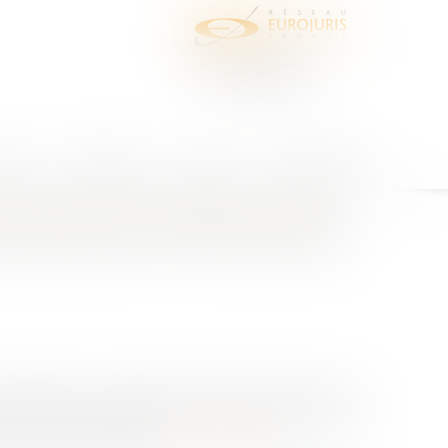
juris
Honoraires
Contact
Espace client
eil d'Etat du 27 avril 2021
lusifs de l'entrepreneur et le
e la décision du Conseil d'Etat
d'Etat est venu apporter d'utiles précisions aux
ives générales applicable aux marchés publics de
es clauses administra...
Lire la suite