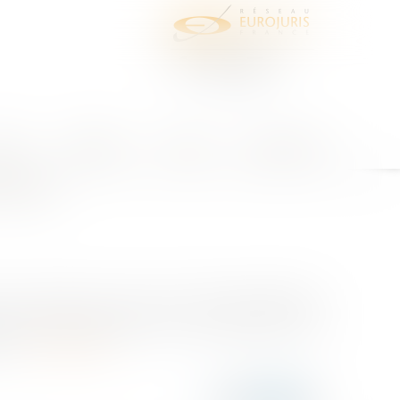
juris
Honoraires
Contact
Espace client
cultés
n nom personnel, ou bien sa société d'exploitation,
tuel qui est exigé par son ou ses créanciers. Si les
s...
Lire la suite