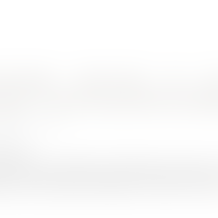
nes d'intervention
Rendez-vous en ligne
Actus
Euro
tés
arde : mesure de prévention des diffi
HER-PIOLA Alexis
5/2017
rojuris.fr
cultés financières passagères, l'exploitant agricole exerçant e
ité d'obtenir des délais de paiement afin d'apurer le passif ponc
ent qui sont proposés par l'exploitant où la société, ne sont pa