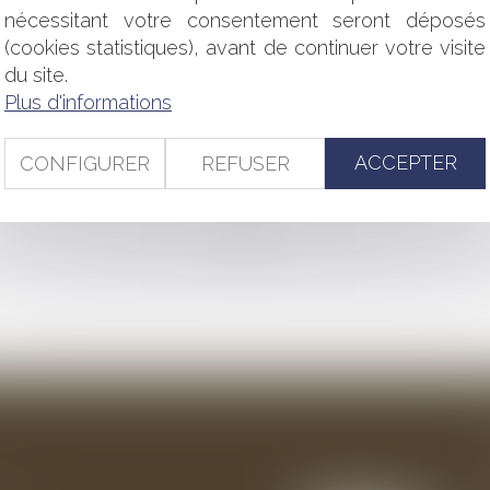
S TRANSPORTS PUBLICS COLLECTIFS DE PERSONNES
nécessitant votre consentement seront déposés
COMPTABLES, ADMINISTRATEURS JUDICIAIRES ... : PARU
(cookies statistiques), avant de continuer votre visite
ES DIFFICULTÉS
du site.
Plus d'informations
TOGRAPHIES À USAGE COMMERCIAL DE MANNEQUINS DONT 
CTES DE L’ÉTAT CIVIL
ACCEPTER
CONFIGURER
REFUSER
ELLE : LE BAILLEUR N'A PLUS À MOTIVER SON REFUS
<<
<
...
104
105
106
107
108
109
110
...
>
>>