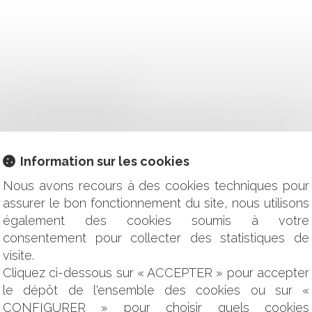
'ATTESTATION PÔLE EMPLOI
L SALAIRE DE RÉFÉRENCE DOIT-ON PRENDRE EN CONSIDÉRA
AINS DIRIGEANTS D'ÉTABLISSEMENTS PUBLICS DE L'ETAT
NTS
Information sur les cookies
TRAVAIL
Nous avons recours à des cookies techniques pour
RIE
assurer le bon fonctionnement du site, nous utilisons
NCIENNE, COMMENT FAIRE ?
également des cookies soumis à votre
ALANT SAISIE IMMOBILIÈRE N’ATTEINT PAS L’AUTORITÉ D
consentement pour collecter des statistiques de
CTIVITÉ ET DU COMPTE PERSONNEL DE FORMATION DANS 
visite.
IRES ? QUE COUVRENT-ELLES? QUELLE INDEMNISATION?
Cliquez ci-dessous sur « ACCEPTER » pour accepter
E TROP ?
le dépôt de l'ensemble des cookies ou sur «
E DISCRIMINATION SELON LA SITUATION DES ENFANTS OU C
CONFIGURER » pour choisir quels cookies