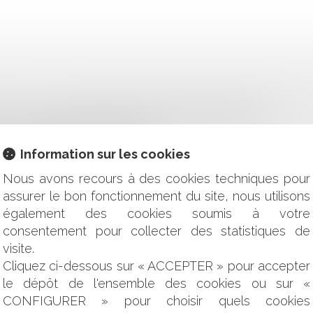
CONTRE LES DOCUMENTS DE PORTÉE GÉNÉRALE ÉMANANT D
IELLE : QUELLES SONT LES FRAUDES RECHERCHÉES ?
T-IL UN ACTIF DISPONIBLE ?
ATION INTÉGRALE DES VICTIMES
Information sur les cookies
TRACTUELLES
E !
Nous avons recours à des cookies techniques pour
IRE ET LA SIGNIFICATION DE L’ACTE
assurer le bon fonctionnement du site, nous utilisons
CIN DOIT ÊTRE SIGNÉE PAR SON AUTEUR
également des cookies soumis à votre
UALIFIER UNE ACTIVITÉ DE MARCHAND DE BIENS ?
consentement pour collecter des statistiques de
XE FONCIÈRE
visite.
ÉCESSAIRE EXAMEN PARTICULIER DE LA SITUATION DES C
Cliquez ci-dessous sur « ACCEPTER » pour accepter
EST DISPROPORTIONNÉ ?
le dépôt de l'ensemble des cookies ou sur «
T DE LA DURÉE EXCESSIVE DES PROCÉDURES : UNE APPRÉCI
IONNELLE D’UN CRÉDIT ET SUR LE DÉLAI DE PRESCRIPTION 
CONFIGURER » pour choisir quels cookies