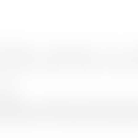
nes d'intervention
Rendez-vous en ligne
Actus
Euro
 Badinter
es pièces pénales annulées ou l’esprit
INI Pascal
7/2020
rojuris.fr
as mis le corps ? » S. Reggiani, 1964, Ed. Canetti En matière p
ssionnelle absolue. Il y a ceux qui en soulèvent tout le temp
 servent à rien, et il y a surtout celles qui, une fois obtenues, 