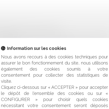
ONSABILITÉ CIVILE DE L'AVOCAT
CATION DE LA LOI POUR LA CONFIANCE DANS LA VIE POLITI
 JEUNES ?
Information sur les cookies
ET FOURRIÈRE : LES TARIFS ÉVOLUENT
 PRENDRE PAR ORDONNANCES LES MESURES POUR LE RENFO
Nous avons recours à des cookies techniques pour
assurer le bon fonctionnement du site, nous utilisons
ONIQUES D'UN EMPLOYÉ ET RESPECT DE LA VIE PRIVÉE
également des cookies soumis à votre
 L'ORDONNANCE PRESCRIVANT LE RETRAIT DES SILHOUET
consentement pour collecter des statistiques de
RE DU TABLEAU DE MALOUEL
visite.
EPTIVITÉ ET LA RÉPARATION DE LA CONTREFAÇON DE MARQ
Cliquez ci-dessous sur « ACCEPTER » pour accepter
 CHANTAGE À LA SEXTAPE AU PRÉJUDICE D'UN JOUEUR DE
le dépôt de l'ensemble des cookies ou sur «
ELÀ DU TERME CONTRACTUEL : CONSÉQUENCES
CONFIGURER » pour choisir quels cookies
 AUX DONNÉES DE CONNEXION
nécessitant votre consentement seront déposés