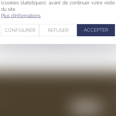
(cookies statistiques), avant de continuer votre visite
ERS
du site.
ES : SIMPLIFICATION DES PROCÉDURES
Plus d'informations
AUX EN LIMITE SÉPARATIVE
CTIONNE T-ELLE ?
ACCEPTER
CONFIGURER
REFUSER
<<
<
...
100
101
102
103
104
105
106
...
>
>>
ention