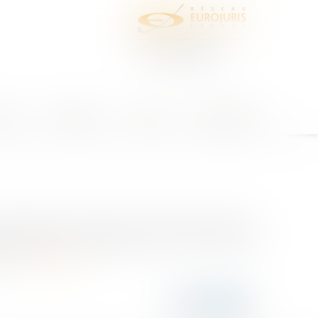
juris
Honoraires
Contact
Espace client
ique relatif à la délivrance du certificat médical de
 particulières. Les dispositions du code du sport
r...
Lire la suite