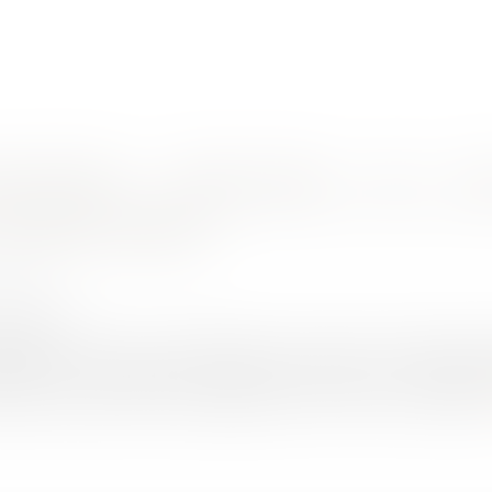
nes d'intervention
Rendez-vous en ligne
Actus
Euro
certificat médical
8/2017
rojuris.fr
juillet 2017 fixe les caractéristiques de l'examen médical spécif
ication à la pratique des disciplines sportives à contraintes
tificat médical ont été modifiées par la loi n°2016-41 du 26 janvie