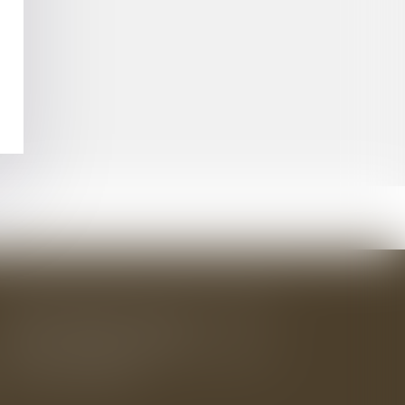
BAUDRY-MESNIL-BAILLY AVOCATS
33 rue de l'Alma - BP 542
50100 CHERBOURG EN COTENTIN
Tél : 02 33 22 26 20