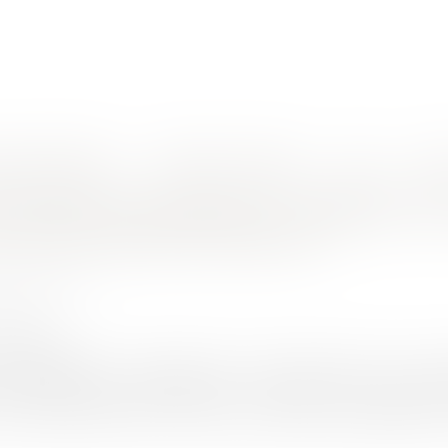
nes d'intervention
Rendez-vous en ligne
Actus
Euro
curité de moyens renforcée pesant sur les associations sportives
entiellement dangereux: obligation d
r les associations sportives
ON Géraldine
3/2017
rojuris.fr
potentiellement » dangereux d’un sport fait peser sur les as
e à l’égard de leurs adhérents. L’essentiel : Par un arrêt en 
b sportif de lutte et son assureur à indemniser intégralement 