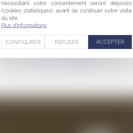
E CONSEIL CONSTITUTIONNEL FORMULE DES RÉSERVES
nécessitant votre consentement seront déposés
 JEUNES APPRENTIS
(cookies statistiques), avant de continuer votre visite
ÔT L'OBLIGATION D'UTILISER DES LOGICIELS DE CAISSE CER
du site.
RITÉ PUBLIQUE
Plus d'informations
IDATION DE LA CRÉANCE CONSTATÉE PAR UN TITRE EXÉCUTO
 DE PRÊTER AUX PME ?
INC PROPOSE 160 LETTRES TYPES
ACCEPTER
CONFIGURER
REFUSER
<<
<
...
105
106
107
108
109
110
111
>
>>
ention