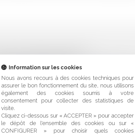
RÉPOND AUX QUESTIONS DE CNEWS MATIN
L'ÉGARD DES ASSOCIÉS D'UNE SNC
DE SERVICES ET RESPONSABILITÉS DU NOTAIRE ET DU CONSE
Information sur les cookies
 MAUVAISE FOI DU BAILLEUR
GATION DE SÉCURITÉ DE MOYENS RENFORCÉE PESANT SUR 
Nous avons recours à des cookies techniques pour
R LES SALARIÉS ET LES ENTREPRISES?
assurer le bon fonctionnement du site, nous utilisons
ENT DU SALAIRE
également des cookies soumis à votre
RES NE SONT PAS ALTERNATIFS MAIS CUMULATIFS !
consentement pour collecter des statistiques de
visite.
OUR LES ENFANTS DE MOINS DE 12 ANS
Cliquez ci-dessous sur « ACCEPTER » pour accepter
E DÉCISIONS INDIVIDUELLES PRISES SUR LE FONDEMENT D'
le dépôt de l'ensemble des cookies ou sur «
S CONDITIONS DE SANTÉ ET DE SÉCURITÉ AU TRAVAIL AU S
CONFIGURER » pour choisir quels cookies
ENT IMMOBILIER EN CAS DE NON RÉALISATION DE LA VENTE 