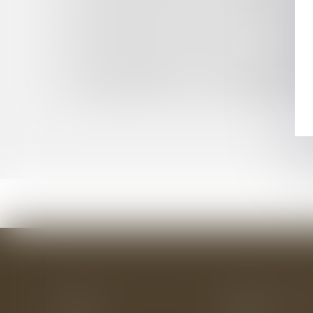
DÉLIT D'ENTRAVE À L'IVG SUR INTERNET: L
NOUVELLE AIDE FINANCIÈRE EN FAVEUR DES
PROFESSIONNELS ASSUJETTIS À LA TVA: BIENT
PUBLICATION DE LA LOI RELATIVE À LA SÉCU
SUR LA RECEVABILITÉ DE L'ACTION EN LIQU
CROWDFUNDING : EST-IL VRAIMENT PRUDENT
LITIGES EN DROIT DE LA CONSOMMATION: L'
Accueil
Le cabinet
L'équipe
Les domaines d'interv