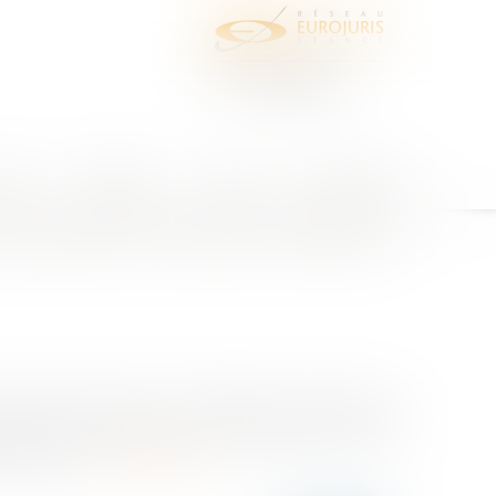
juris
Honoraires
Contact
Espace client
e sécurité de moyens renforcée
sociations sportives une obligation de sécurité de
date du 20 février 2017, la Cour d’appel de Paris a
un jeune l...
Lire la suite