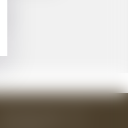
TIFIÉS
IRE
BAUDRY-MESNIL-BAILLY AVOCATS
33 rue de l'Alma - BP 542
50100 CHERBOURG EN COTENTIN