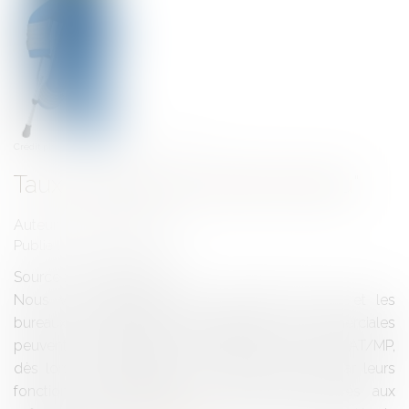
Crédit photo : © Leo Blanchette - Fotolia.com
Taux accident du travail "bureau"
Auteur : SEDOS CONSEIL
Publié le :
20/02/2019
Source :
www.eurojuris.fr
Nous vous rappelons que les sièges sociaux et les
bureaux des entreprises industrielles et commerciales
peuvent faire l’objet d’un taux réduit de cotisations AT/MP,
dès lors qu’ils emploient des salariés qui, de par leurs
fonctions administratives, ne sont pas exposés aux