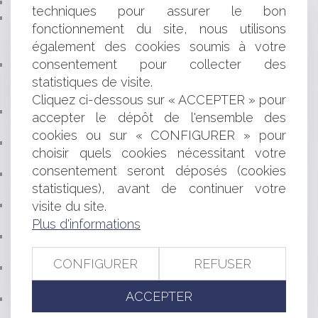
TAUX ACCIDENT DU TRAVAIL "BUREAU"
techniques pour assurer le bon
INAPTITUDE : REPRISE DU PAIEMENT DU SALAIRE
fonctionnement du site, nous utilisons
JUSQU’À LA PRÉSENTATION DE LA LETTRE DE
également des cookies soumis à votre
LICENCIEMENT
consentement pour collecter des
LE RÉFÉRENT « HARCÈLEMENT » DANS LES
ENTREPRISES D’AU MOINS 250 SALARIÉS ET LE
statistiques de visite.
RÉFÉRENT « HARCÈLEMENT » DU CSE
Cliquez ci-dessous sur « ACCEPTER » pour
PRÉLÈVEMENT À LA SOURCE : CE QUI CHANGE
accepter le dépôt de l'ensemble des
POUR LES AVOCATS
cookies ou sur « CONFIGURER » pour
HEURES SUPPLÉMENTAIRES EXONÉRÉES À COMPTER
choisir quels cookies nécessitant votre
DU 1ER JANVIER 2019
consentement seront déposés (cookies
RÉFORME DE LA PROCÉDURE DE DIVORCE À VENIR :
statistiques), avant de continuer votre
QUELLES NOUVEAUTÉS ?
visite du site.
LE RAPPORT ANNUEL 2019 DE LA COUR DES
COMPTES : QUELS ENSEIGNEMENTS ?
Plus d'informations
RESPONSABILITÉ DU SYNDIC DE COPROPRIÉTÉ EN
CAS D’INACTION FACE À DES TRAVAUX URGENTS
CONFIGURER
REFUSER
PRIME EXCEPTIONNELLE DE FIN D'ANNÉE : POUR QUI
? SELON QUELLES MODALITÉS ?
ACCEPTER
NOTIFICATION DU DÉCOMPTE GÉNÉRAL ET
RESPONSABILITÉ CONTRACTUELLE