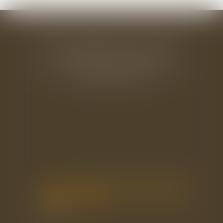
BAUDRY-MESNIL-BAILLY AVOCATS
33 rue de l'Alma - BP 542
50100 CHERBOURG EN COTENTIN
Tél : 02 33 22 26 20