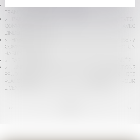
LA CONSOMMATION DES FONDS EUROPÉENS, LA
FRANCE TOUJOURS À LA TRAÎNE
BAIL COMMERCIAL ET PROCÉDURES COLLECTIVES :
COMPENSATION DE LA DETTE LOCATIVE AVEC
L'INDEMNITÉ D'ÉVICTION
HABITAT INSALUBRE : COMMENT LE CARACTÉRISER ?
COMMENT RÉAGIR ? QUELLE DIFFÉRENCE AVEC UN
HABITAT EN PÉRIL ?
PAS DE PAIEMENT DE TRAVAUX SANS DEVIS SIGNÉ ?
UNE RÉSISTANCE EN MARCHE DES JURIDICTIONS
PRUD'HOMALES QUANT À LA QUESTION DES
PLAFONNEMENTS DES INDEMNITÉS POUR
LICENCIEMENT SANS CAUSE RÉELLE ET SÉRIEUSE
<<
<
...
80
81
82
83
84
85
86
...
>
>>