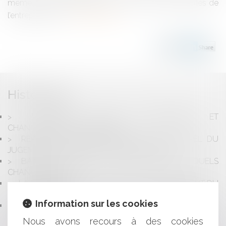
mêmes risques professionnels que les autres salariés de
l’entreprise. Bie...
Lire la suite
Historique
DISTINCTION ENTRE RECLASSEMENT ET
CHANGEMENT D'AFFECTATION
REPORT DE L’ADJUDICATION EN CAS D’APPEL DU
JUGEMENT ORDONNANT LA VENTE FORCÉE
BAISSE DU COÛT DU TRAVAIL EN 2019 ? QUELS
CHANGEMENTS ?
LA LOI DE FINANCES POUR 2019 : AMÉNAGEMENT DU
PACTE DUTREIL
Information sur les cookies
COMMENT AIDER LES COLLECTIVITÉS À BÉNÉFICIER
DES AIDES D'ÉTAT ?
Nous avons recours à des cookies