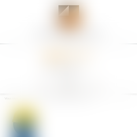
Ouvrir
le
Vous êtes ici :
Accueil
Taux accident du travail "bureau"
menu