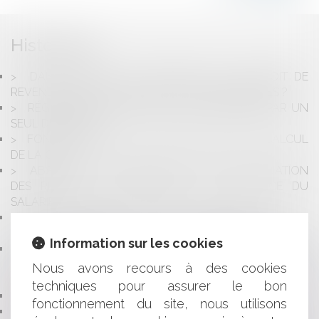
Historique
DANS UNE SAS, UN SALARIÉ A-T-IL LE DROIT DE
REVENDRE SANS DÉLAI DES ACTIONS PRÉEMPTÉES ?
RÉGULARITÉ DU MANDAT DE VENTE SIGNÉ PAR UN
SEUL DES ÉPOUX
FONCTIONNAIRES : DU NOUVEAU POUR LE CALCUL
DE LA GIPA
ABSENCE DE DOCUMENT UNIQUE D'ÉVALUATION
DES RISQUES PROFESSIONNELS ET PRÉJUDICE DU
SALARIÉ
LE DIRIGEANT D’UNE SOCIÉTÉ EST UN
REPRÉSENTANT SOCIAL ET NON UN MANDATAIRE
Information sur les cookies
A QUEL MOMENT LE VENDEUR D’UN BIEN
IMMOBILIER DOIT-IL INFORMER L’ACQUÉREUR DES
Nous avons recours à des cookies
RISQUES ENVIRONNEMENTAUX ?
techniques pour assurer le bon
TÉLÉMÉDECINE : QUEL CADRE RÉGLEMENTAIRE ?
fonctionnement du site, nous utilisons
BAIL COMMERCIAL : QUELLES SONT LES