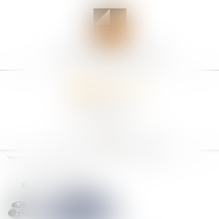
Ouvrir
le
Vous êtes ici :
Accueil
Télémédecine : quel cadre réglementaire ?
menu