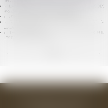
RÉPARATION
LA CJUE RENFORCE SENSIBLEMENT LES DROITS DES
PASSAGERS VICTIMES DE VOLS RETARDÉS
UNE VENTE DE VIN BIO NON CONFORME
QUELLES SONT LES SANCTIONS EN CAS DE SOUS-
LOCATION PROHIBÉE ?
DEUX NOUVELLES MENTIONS OBLIGATOIRES SUR
LES FACTURES EN FRANCE
<<
<
...
73
74
75
76
77
78
79
...
>
>>
BAUDRY-MESNIL-BAILLY AVOCATS
33 rue de l'Alma - BP 542