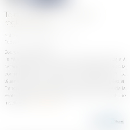
Télémédecine : quel cadre
réglementaire ?
Auteur : VUCHER-BONDET Aurélie
Publié le :
28/11/2019
Source :
www.eurojuris.fr
La télémédecine est une forme de pratique médicale à
distance utilisant les technologies de l'information et de la
communication. Qu'est-ce que la télémédecine ? La
télémédecine, qui existe depuis une vingtaine d'années en
France, est définie selon l'article L.6316-1 du Code de la
Santé Publique comme étant "une forme de pratique
médicale à...
Lire la suite