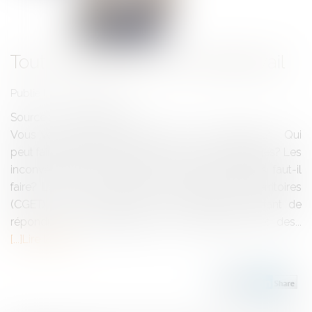
Tout comprendre sur le télétravail
Publié le :
06/04/2017
Source :
www.eurojuris.fr
Vous vous posez des questions sur le télétravail? Qui
peut faire du télétravail? Quels en sont les avantages? Les
inconvénients? Les risques? Quelles démarches faut-il
faire? Le Commissariat général à l'égalité des territoires
(CGET) vient de lancer un site internet permettant de
répondre aux interrogations des employeurs et des...
Lire la suite