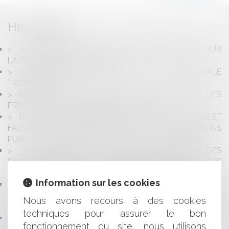
Historique
ACHETEURS PUBLICS : PAS DE PRÉCIPITATION POUR
LA SIGNATURE DU CONTRAT!
CARACTÉRISATION D’UNE PRATIQUE COMMERCIALE
TROMPEUSE
PORT DU VOILE AU TRAVAIL : LA CJUE APPORTE DES
PRÉCISIONS SANS FAIRE DE RÉVOLUTION
DROIT DU PRODUCTEUR DES BASES DE DONNÉES ET
FACULTÉ DE RÉUTILISATION DES « INFORMATIONS
PUBLIQUES » ISSUES DE LA LOI DU 17 JUILLET 1978
LOI RELATIVE AU DEVOIR DE VIGILANCE DES
SOCIÉTÉS MÈRES ET DES ENTREPRISES DONNEUSES
D'ORDRE : INCONSTITUTIONNALITÉ DE L'AMENDE
Information sur les cookies
A QUEL MOMENT L'HUISSIER PEUT-IL ENTRER DANS
LES LIEUX DANS LE CADRE DE LA SAISIE IMMOBILIÈRE
Nous avons recours à des cookies
DE L'IMMEUBLE ?
techniques pour assurer le bon
EXPLOITANT AGRICOLE : DÉLAIS DE PAIEMENT EN
fonctionnement du site, nous utilisons