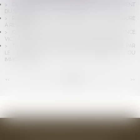
C’EST L’EMPLOYEUR QUI DOIT PROUVER LE PAIEMENT
DU SALAIRE
RÉVISION DU LOYER COMMERCIAL : LA PROCÉDURE
À RESPECTER
CONDUCTEUR SANS PERMIS OU SANS ASSURANCE
VICTIME D'UN ACCIDENT: QUELLE INDEMNISATION?
TRAITEMENT FISCAL DU DROIT AU BAIL VERSÉ PAR
LE PRENEUR : CHARGE EXCEPTIONNELLE OU
IMMOBILISATION ?
<<
<
...
105
106
107
108
109
110
111
>
>>
BAUDRY-MESNIL-BAILLY AVOCATS