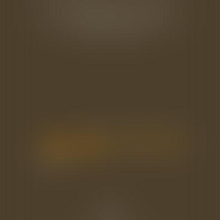
33 rue de l'Alma - BP 542
50100 CHERBOURG EN COTENTIN
Tél : 02 33 22 26 20
Accueil
Le cabinet