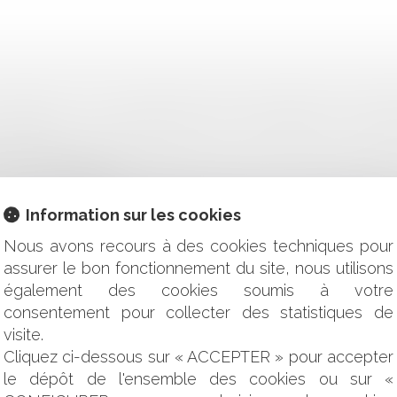
 DÉBITEUR : LE LIQUIDATEUR DOIT CONTESTER LA PRE
NTRE L'ASSUREUR
 CONTRÔLE DE PROPORTIONNALITÉ SUR LA SOLUTION RÉP
S : LA DÉLIBÉRATION PAR LAQUELLE UN CONSEIL DÉPAR
Information sur les cookies
ICIEN INVESTI D'UNE MISSION DE SERVICE PUBLIC FAIT GRIE
TION : LES PARTS SOCIALES ET LA CRÉANCE DE COMPTE
Nous avons recours à des cookies techniques pour
assurer le bon fonctionnement du site, nous utilisons
 DE MATÉRIAUX ET GARANTIE DÉCENNALE
également des cookies soumis à votre
S DE SANTÉ : UN MÉDECIN EXPERT EST INVESTI D'UNE MIS
consentement pour collecter des statistiques de
ES CROIENT : COLLECTIVITÉS ATTENTION À VOS DÉCISIONS
visite.
 DU DROIT DE PRÉFÉRENCE DU PRENEUR À BAIL COMMERCIAL
Cliquez ci-dessous sur « ACCEPTER » pour accepter
E DE L'IDENTIQUE SIGNATURE APPOSÉE SUR LE TITRE DE REC
le dépôt de l'ensemble des cookies ou sur «
RESCRIPTION BIENNALE ET FRAUDE