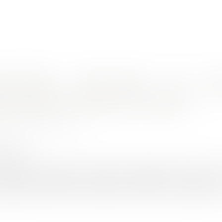
nes d'intervention
Rendez-vous en ligne
Actus
Euro
ité publique et pouvoirs du maire
ON CHARRIER Capucine
/2021
rojuris.fr
at annule un arrêté anti-mendicité qui interdisait l’occupation
ollicitations à l’égard des passants et la diffusion de musique 
ugée disproportionnée au regard de l’objectif de sauvegarde de 