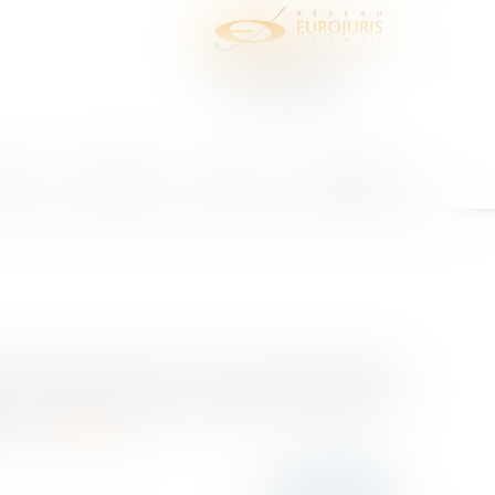
juris
Honoraires
Contact
Espace client
 « abusive et prolongée » des rues, le regroupement
ou les éclats de voix. Cette interdiction générale et
l...
Lire la suite