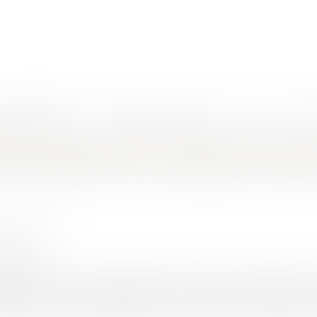
nes d'intervention
Rendez-vous en ligne
Actus
Euro
plus besoin d’attendre la publication au BODACC pour bénéficier de droits d’enregistrement a
ation d’une SARL en SAS avant cession
on au BODACC pour bénéficier de droit
TZ Raphaëlle
1/2025
rojuris.fr
ation met fin à l’insécurité fiscale entourant les opérations 
gard des droits d’enregistrement, censurant les exigences 
la transformation au Registre du Commerce et des Sociétés. Il e