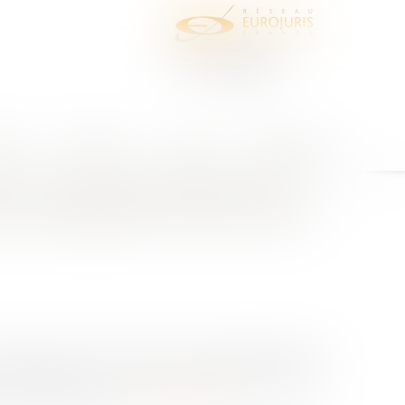
juris
Honoraires
Contact
Espace client
u taux de 0,1%
 : plus besoin d’attendre la
s d’enregistrement au taux de
de transformation de SARL en SAS préalablement à la
imposées par les services fiscaux d’attendre la
st courant pour les...
Lire la suite