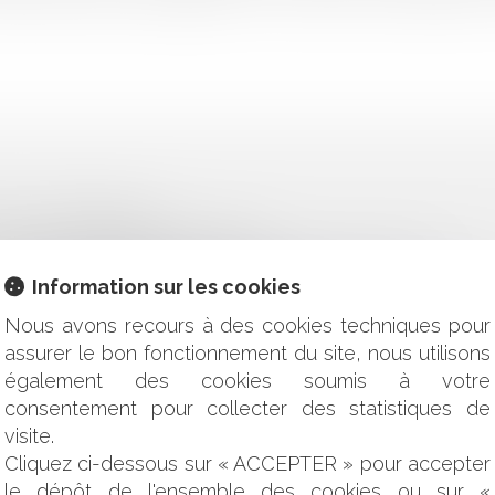
LIC ET REDEVANCE
N CAS DE LOGEMENT INSALUBRE ?
OU FAUTE DU VENDEUR ET CRÉANCE DE RESTITUTION
Information sur les cookies
N AU RECUL DU TRAIT DE CÔTE (RTC) ?
É IMMOBILIER RÉTAIS
Nous avons recours à des cookies techniques pour
INDIQUE !
assurer le bon fonctionnement du site, nous utilisons
EN ENTRE LES SIGNES EN CONFLIT AU-DELÀ DU PRINCIPE D
également des cookies soumis à votre
consentement pour collecter des statistiques de
UE DE GARANTIE DU SOLDE DU PRIX DE VENTE DANS L
visite.
 INTERVENTION D’UN LIQUIDATEUR ÉTRANGER
Cliquez ci-dessous sur « ACCEPTER » pour accepter
: DÉFAUT DE COMMUNICATION DES COMPTES DEMANDÉS PAR
le dépôt de l'ensemble des cookies ou sur «