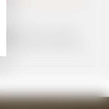
ION AU BODACC POUR BÉNÉFICIER DE DROITS
AIRE DE BÉNÉFICIER D’UN CUMUL INTÉGRAL
DU FOND
OSITIFS D’OMBRIÈRES PHOTOVOLTAÏQUES
É DE TRAVAUX CONFIÉ AU LOCATEUR D’OUVRAGE